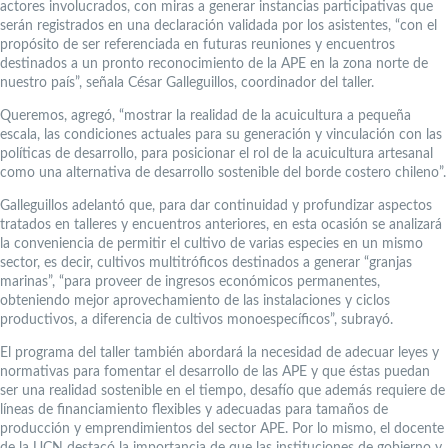
actores involucrados, con miras a generar instancias participativas que
serán registrados en una declaración validada por los asistentes, “con el
propósito de ser referenciada en futuras reuniones y encuentros
destinados a un pronto reconocimiento de la APE en la zona norte de
nuestro país”, señala César Galleguillos, coordinador del taller.
Queremos, agregó, “mostrar la realidad de la acuicultura a pequeña
escala, las condiciones actuales para su generación y vinculación con las
políticas de desarrollo, para posicionar el rol de la acuicultura artesanal
como una alternativa de desarrollo sostenible del borde costero chileno”.
Galleguillos adelantó que, para dar continuidad y profundizar aspectos
tratados en talleres y encuentros anteriores, en esta ocasión se analizará
la conveniencia de permitir el cultivo de varias especies en un mismo
sector, es decir, cultivos multitróficos destinados a generar “granjas
marinas”, “para proveer de ingresos económicos permanentes,
obteniendo mejor aprovechamiento de las instalaciones y ciclos
productivos, a diferencia de cultivos monoespecíficos”, subrayó.
El programa del taller también abordará la necesidad de adecuar leyes y
normativas para fomentar el desarrollo de las APE y que éstas puedan
ser una realidad sostenible en el tiempo, desafío que además requiere de
líneas de financiamiento flexibles y adecuadas para tamaños de
producción y emprendimientos del sector APE. Por lo mismo, el docente
de la UCN destacó la importancia de que las instituciones de gobierno y