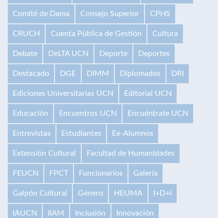
Comité de Dama
Consejo Superior
CPHS
CRUCH
Cuenta Pública de Gestión
Cultura
Debate
DeLTA UCN
Deporte
Deportes
Destacado
DGE
DIMM
Diplomados
DRI
Ediciones Universitarias UCN
Editorial UCN
Educación
Encuentros UCN
Encuéntrate UCN
Entrevistas
Estudiantes
Ex-Alumnos
Extensión Cultural
Facultad de Humanidades
FEUCN
FPCT
Funcionarios
Galería
Galpón Cultural
Género
HEUMA
I+D+i
IAUCN
IIAM
Inclusión
Innovación