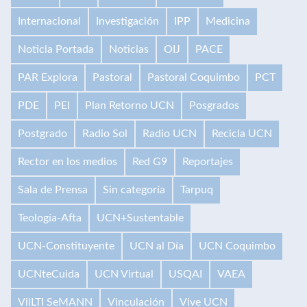
Internacional
Investigación
IPP
Medicina
Noticia Portada
Noticias
OIJ
PACE
PAR Explora
Pastoral
Pastoral Coquimbo
PCT
PDE
PEI
Plan Retorno UCN
Posgrados
Postgrado
Radio Sol
Radio UCN
Recicla UCN
Rector en los medios
Red G9
Reportajes
Sala de Prensa
Sin categoría
Tarpuq
Teología-Afta
UCN+Sustentable
UCN-Constituyente
UCN al Día
UCN Coquimbo
UCNteCuida
UCN Virtual
USQAI
VAEA
VilLTI SeMANN
Vinculación
Vive UCN