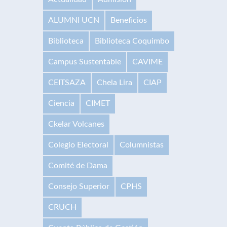
ALUMNI UCN
Beneficios
Biblioteca
Biblioteca Coquimbo
Campus Sustentable
CAVIME
CEITSAZA
Chela Lira
CIAP
Ciencia
CIMET
Ckelar Volcanes
Colegio Electoral
Columnistas
Comité de Dama
Consejo Superior
CPHS
CRUCH