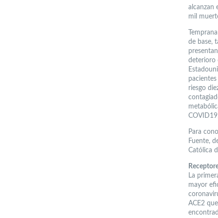
alcanzan 
mil muerto
Tempranam
de base, 
presentan
deterioro
Estadouni
pacientes
riesgo di
contagiad
metabólic
COVID19, 
Para cono
Fuente, d
Católica d
Receptore
La primera
mayor efi
coronavir
ACE2 que 
encontrad