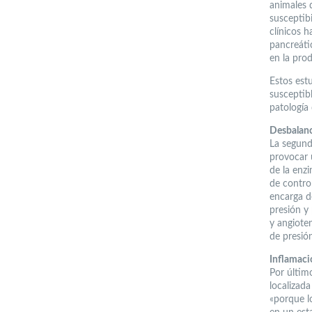
animales 
susceptib
clínicos 
pancreáti
en la prod
Estos est
susceptibl
patología 
Desbalanc
La segund
provocar 
de la enz
de contro
encarga d
presión y
y angiote
de presió
Inflamaci
Por últim
localizada
«porque l