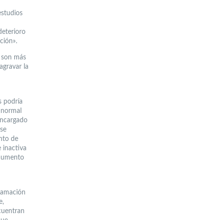
estudios
deterioro
ción».
s son más
agravar la
s podría
 normal
encargado
 se
ento de
 inactiva
 aumento
flamación
e,
cuentran