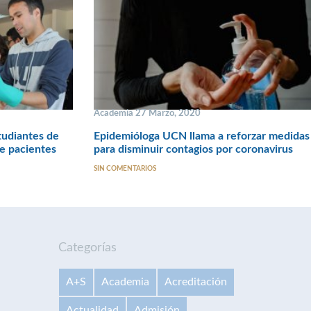
Academia 27 Marzo, 2020
tudiantes de
Epidemióloga UCN llama a reforzar medidas
e pacientes
para disminuir contagios por coronavirus
SIN COMENTARIOS
Categorías
A+S
Academia
Acreditación
Actualidad
Admisión