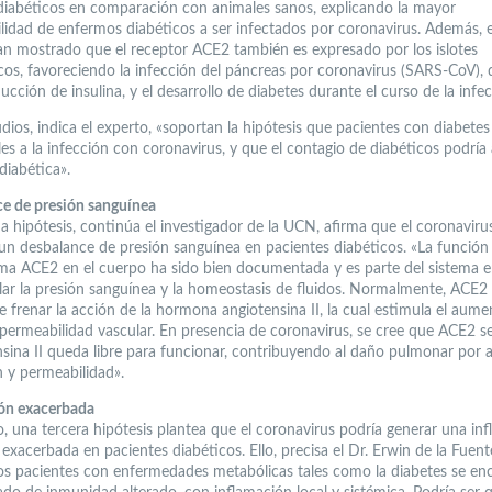
diabéticos en comparación con animales sanos, explicando la mayor
ilidad de enfermos diabéticos a ser infectados por coronavirus. Además, 
han mostrado que el receptor ACE2 también es expresado por los islotes
cos, favoreciendo la infección del páncreas por coronavirus (SARS-CoV), 
ucción de insulina, y el desarrollo de diabetes durante el curso de la infec
udios, indica el experto, «soportan la hipótesis que pacientes con diabete
es a la infección con coronavirus, y que el contagio de diabéticos podría 
diabética».
e de presión sanguínea
a hipótesis, continúa el investigador de la UCN, afirma que el coronaviru
un desbalance de presión sanguínea en pacientes diabéticos. «La función
ima ACE2 en el cuerpo ha sido bien documentada y es parte del sistema 
lar la presión sanguínea y la homeostasis de fluidos. Normalmente, ACE2
e frenar la acción de la hormona angiotensina II, la cual estimula el aum
 permeabilidad vascular. En presencia de coronavirus, se cree que ACE2 se
nsina II queda libre para funcionar, contribuyendo al daño pulmonar por
n y permeabilidad».
ón exacerbada
o, una tercera hipótesis plantea que el coronavirus podría generar una in
 exacerbada en pacientes diabéticos. Ello, precisa el Dr. Erwin de la Fuent
os pacientes con enfermedades metabólicas tales como la diabetes se en