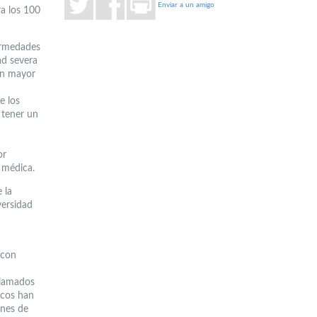
Enviar a un amigo
ra los 100
ermedades
ad severa
un mayor
e los
 tener un
or
 médica.
 la
versidad
 con
llamados
icos han
ones de