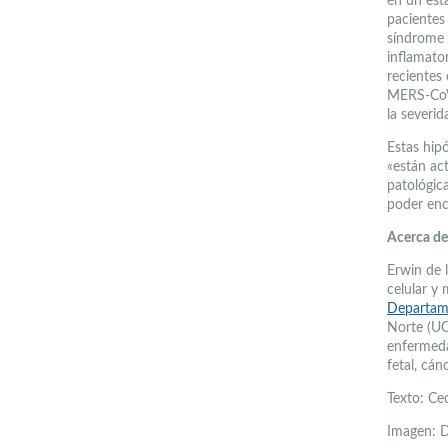
en un est
pacientes 
síndrome 
inflamato
recientes
MERS-CoV 
la severi
Estas hip
«están ac
patológic
poder enc
Acerca de
Erwin de 
celular y
Departa
Norte (UC
enfermeda
fetal, cán
Texto: Cec
Imagen: D