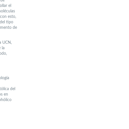
que
llar el
moléculas
 con esto,
del tipo
aumento de
la UCN,
 la
odo,
ología
ólica del
os en
ohólico