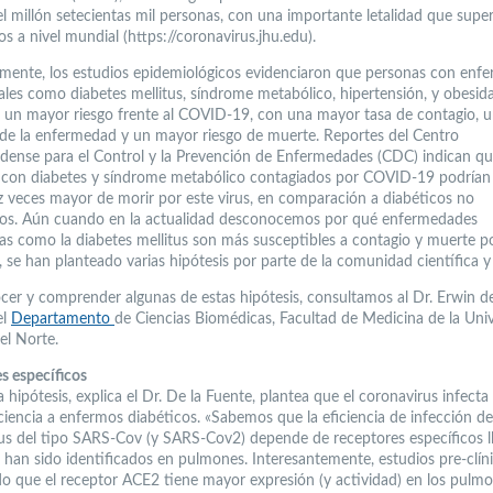
el millón setecientas mil personas, con una importante letalidad que supe
s a nivel mundial (https://coronavirus.jhu.edu).
ente, los estudios epidemiológicos evidenciaron que personas con enf
tales como diabetes mellitus, síndrome metabólico, hipertensión, y obesid
 un mayor riesgo frente al COVID-19, con una mayor tasa de contagio, 
 de la enfermedad y un mayor riesgo de muerte. Reportes del Centro
dense para el Control y la Prevención de Enfermedades (CDC) indican qu
 con diabetes y síndrome metabólico contagiados por COVID-19 podrían
ez veces mayor de morir por este virus, en comparación a diabéticos no
os. Aún cuando en la actualidad desconocemos por qué enfermedades
as como la diabetes mellitus son más susceptibles a contagio y muerte p
se han planteado varias hipótesis por parte de la comunidad científica y
cer y comprender algunas de estas hipótesis, consultamos al Dr. Erwin de
el
Departamento
de Ciencias Biomédicas, Facultad de Medicina de la Uni
el Norte.
s específicos
 hipótesis, explica el Dr. De la Fuente, plantea que el coronavirus infecta
ciencia a enfermos diabéticos. «Sabemos que la eficiencia de infección de
us del tipo SARS-Cov (y SARS-Cov2) depende de receptores específicos 
han sido identificados en pulmones. Interesantemente, estudios pre-clín
o que el receptor ACE2 tiene mayor expresión (y actividad) en los pulm