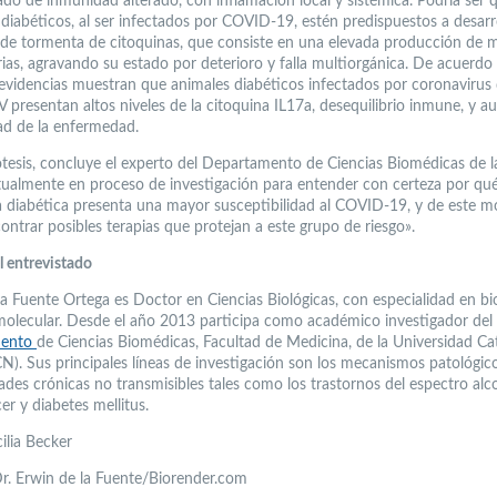
ado de inmunidad alterado, con inflamación local y sistémica. Podría ser 
diabéticos, al ser infectados por COVID-19, estén predispuestos a desarro
de tormenta de citoquinas, que consiste en una elevada producción de 
rias, agravando su estado por deterioro y falla multiorgánica. De acuerdo
 evidencias muestran que animales diabéticos infectados por coronavirus 
presentan altos niveles de la citoquina IL17a, desequilibrio inmune, y 
dad de la enfermedad.
ótesis, concluye el experto del Departamento de Ciencias Biomédicas de 
tualmente en proceso de investigación para entender con certeza por qué
a diabética presenta una mayor susceptibilidad al COVID-19, y de este m
ontrar posibles terapias que protejan a este grupo de riesgo».
l entrevistado
la Fuente Ortega es Doctor en Ciencias Biológicas, con especialidad en bi
 molecular. Desde el año 2013 participa como académico investigador del
mento
de Ciencias Biomédicas, Facultad de Medicina, de la Universidad Cat
N). Sus principales líneas de investigación son los mecanismos patológic
des crónicas no transmisibles tales como los trastornos del espectro alc
cer y diabetes mellitus.
ilia Becker
r. Erwin de la Fuente/Biorender.com