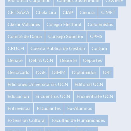
Biblioteca Coquimbo
Campus Sustentable
CAVIME
CEITSAZA
Chela Lira
CIAP
Ciencia
CIMET
Ckelar Volcanes
Colegio Electoral
Columnistas
Comité de Dama
Consejo Superior
CPHS
CRUCH
Cuenta Pública de Gestión
Cultura
Debate
DeLTA UCN
Deporte
Deportes
Destacado
DGE
DIMM
Diplomados
DRI
Ediciones Universitarias UCN
Editorial UCN
Educación
Encuentros UCN
Encuéntrate UCN
Entrevistas
Estudiantes
Ex-Alumnos
Extensión Cultural
Facultad de Humanidades