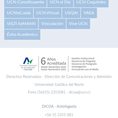
UCN-Constituyente
UCN al Día
UCN Coquimbo
UCNteCuida
UCN Virtual
USQAI
VAEA
VilLTI SeMANN
Vinculación
Vive UCN
Éxito Académico
Derechos Reservados · Dirección de Comunicaciones y Admisión
Universidad Católica del Norte
Fono (56)(55) 2355081 · dicoa@ucn.cl
DICOA - Antofagasta
+56 55 2355 081