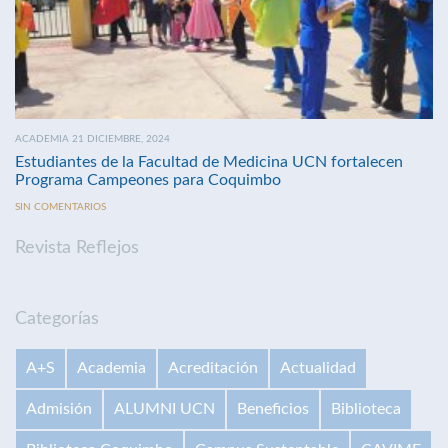
ACADEMIA 21 DICIEMBRE, 2024
Estudiantes de la Facultad de Medicina UCN fortalecen
Programa Campeones para Coquimbo
SIN COMENTARIOS
Revista Reflejos
Categorías
A+S
Academia
Acreditación
Actualidad
Admisión
ALUMNI UCN
Beneficios
Biblioteca