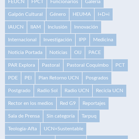
FEUCN
FPCT
Funcionarios
Galería
Galpón Cultural
Género
HEUMA
I+D+i
IAUCN
IIAM
Inclusión
Innovación
Internacional
Investigación
IPP
Medicina
Noticia Portada
Noticias
OIJ
PACE
PAR Explora
Pastoral
Pastoral Coquimbo
PCT
PDE
PEI
Plan Retorno UCN
Posgrados
Postgrado
Radio Sol
Radio UCN
Recicla UCN
Rector en los medios
Red G9
Reportajes
Sala de Prensa
Sin categoría
Tarpuq
Teología-Afta
UCN+Sustentable