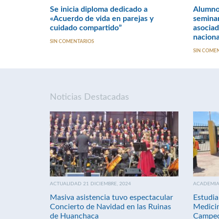
Se inicia diploma dedicado a
Alumno
«Acuerdo de vida en parejas y
seminar
cuidado compartido”
asociad
naciona
SIN COMENTARIOS
SIN COME
Noticias Destacadas
ACTUALIDAD 21 DICIEMBRE, 2024
ACADEMIA 
Masiva asistencia tuvo espectacular
Estudia
Concierto de Navidad en las Ruinas
Medici
de Huanchaca
Campeo