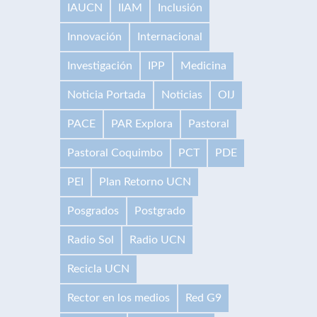
IAUCN
IIAM
Inclusión
Innovación
Internacional
Investigación
IPP
Medicina
Noticia Portada
Noticias
OIJ
PACE
PAR Explora
Pastoral
Pastoral Coquimbo
PCT
PDE
PEI
Plan Retorno UCN
Posgrados
Postgrado
Radio Sol
Radio UCN
Recicla UCN
Rector en los medios
Red G9