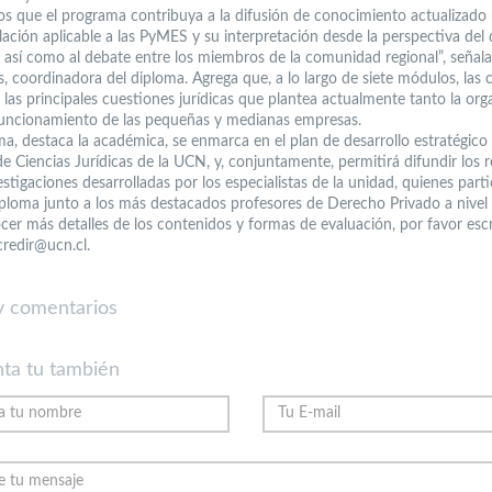
s que el programa contribuya a la difusión de conocimiento actualizado
ulación aplicable a las PyMES y su interpretación desde la perspectiva del
, así como al debate entre los miembros de la comunidad regional”, señal
, coordinadora del diploma. Agrega que, a lo largo de siete módulos, las c
 las principales cuestiones jurídicas que plantea actualmente tanto la org
uncionamiento de las pequeñas y medianas empresas.
ma, destaca la académica, se enmarca en el plan de desarrollo estratégico 
e Ciencias Jurídicas de la UCN, y, conjuntamente, permitirá difundir los 
estigaciones desarrolladas por los especialistas de la unidad, quienes part
iploma junto a los más destacados profesores de Derecho Privado a nivel 
cer más detalles de los contenidos y formas de evaluación, por favor escri
credir@ucn.cl.
 comentarios
ta tu también