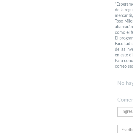
“Esperamo
de la reg
mercantil
Toso Milos
abarcarán
como el f
El progra
Facultad d
de las inv
en este d
Para cono
correo se
No hay
Comen