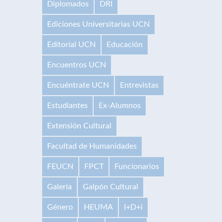
Diplomados
DRI
Ediciones Universitarias UCN
Editorial UCN
Educación
Encuentros UCN
Encuéntrate UCN
Entrevistas
Estudiantes
Ex-Alumnos
Extensión Cultural
Facultad de Humanidades
FEUCN
FPCT
Funcionarios
Galería
Galpón Cultural
Género
HEUMA
I+D+i