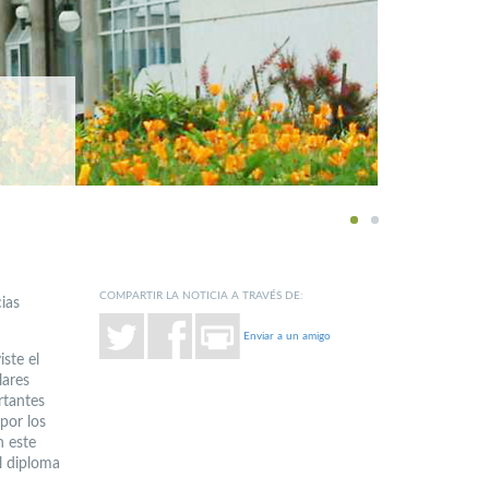
1
2
COMPARTIR LA NOTICIA A TRAVÉS DE:
ias
Enviar a un amigo
ste el
lares
rtantes
por los
n este
l diploma