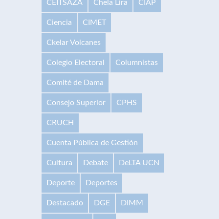
CEITSAZA
Chela Lira
CIAP
Ciencia
CIMET
Ckelar Volcanes
Colegio Electoral
Columnistas
Comité de Dama
Consejo Superior
CPHS
CRUCH
Cuenta Pública de Gestión
Cultura
Debate
DeLTA UCN
Deporte
Deportes
Destacado
DGE
DIMM