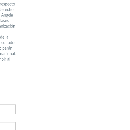
 respecto
 derecho
a Angela
lases
anización
de la
resultados
iciparán
nacional.
bir al