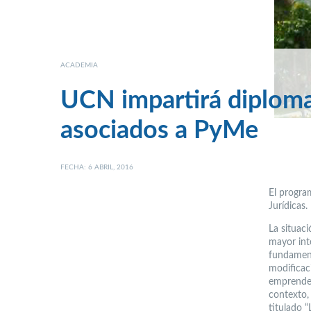
ACADEMIA
UCN impartirá diploma
asociados a PyMe
FECHA: 6 ABRIL, 2016
El progra
Jurídicas.
La situac
mayor int
fundament
modificac
emprended
contexto,
titulado 