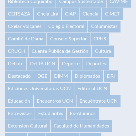
Biblioteca Coquimbo
Campus Sustentable
CAVIME
CEITSAZA
Chela Lira
CIAP
Ciencia
CIMET
Ckelar Volcanes
Colegio Electoral
Columnistas
Comité de Dama
Consejo Superior
CPHS
CRUCH
Cuenta Pública de Gestión
Cultura
Debate
DeLTA UCN
Deporte
Deportes
Destacado
DGE
DIMM
Diplomados
DRI
Ediciones Universitarias UCN
Editorial UCN
Educación
Encuentros UCN
Encuéntrate UCN
Entrevistas
Estudiantes
Ex-Alumnos
Extensión Cultural
Facultad de Humanidades