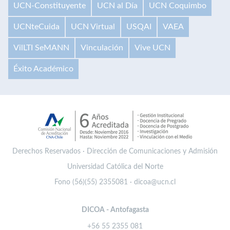
UCN-Constituyente
UCN al Día
UCN Coquimbo
UCNteCuida
UCN Virtual
USQAI
VAEA
VilLTI SeMANN
Vinculación
Vive UCN
Éxito Académico
Derechos Reservados · Dirección de Comunicaciones y Admisión
Universidad Católica del Norte
Fono (56)(55) 2355081 · dicoa@ucn.cl
DICOA - Antofagasta
+56 55 2355 081