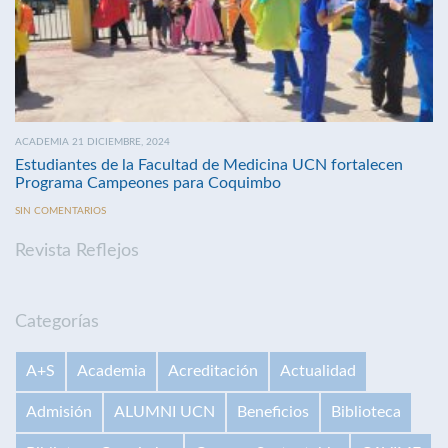
ACADEMIA 21 DICIEMBRE, 2024
Estudiantes de la Facultad de Medicina UCN fortalecen
Programa Campeones para Coquimbo
SIN COMENTARIOS
Revista Reflejos
Categorías
A+S
Academia
Acreditación
Actualidad
Admisión
ALUMNI UCN
Beneficios
Biblioteca