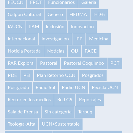
FEUCN
FPCT
Funcionarios
Galería
Galpón Cultural
Género
HEUMA
I+D+i
IAUCN
IIAM
Inclusión
Innovación
Internacional
Investigación
IPP
Medicina
Noticia Portada
Noticias
OIJ
PACE
PAR Explora
Pastoral
Pastoral Coquimbo
PCT
PDE
PEI
Plan Retorno UCN
Posgrados
Postgrado
Radio Sol
Radio UCN
Recicla UCN
Rector en los medios
Red G9
Reportajes
Sala de Prensa
Sin categoría
Tarpuq
Teología-Afta
UCN+Sustentable