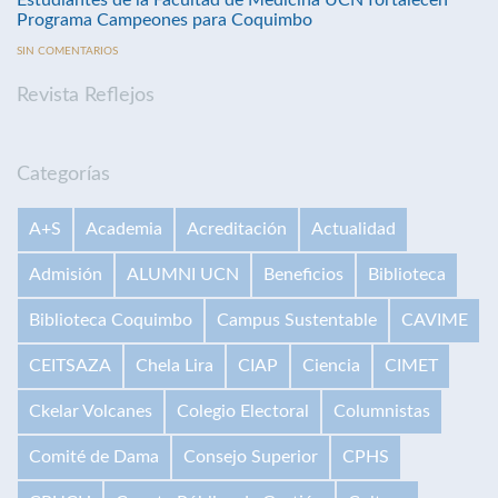
Estudiantes de la Facultad de Medicina UCN fortalecen
Programa Campeones para Coquimbo
SIN COMENTARIOS
Revista Reflejos
Categorías
A+S
Academia
Acreditación
Actualidad
Admisión
ALUMNI UCN
Beneficios
Biblioteca
Biblioteca Coquimbo
Campus Sustentable
CAVIME
CEITSAZA
Chela Lira
CIAP
Ciencia
CIMET
Ckelar Volcanes
Colegio Electoral
Columnistas
Comité de Dama
Consejo Superior
CPHS