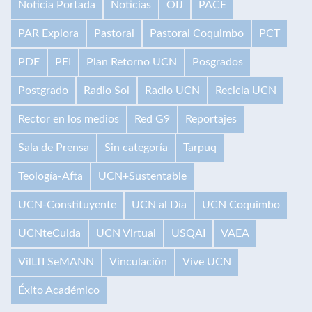
Noticia Portada
Noticias
OIJ
PACE
PAR Explora
Pastoral
Pastoral Coquimbo
PCT
PDE
PEI
Plan Retorno UCN
Posgrados
Postgrado
Radio Sol
Radio UCN
Recicla UCN
Rector en los medios
Red G9
Reportajes
Sala de Prensa
Sin categoría
Tarpuq
Teología-Afta
UCN+Sustentable
UCN-Constituyente
UCN al Día
UCN Coquimbo
UCNteCuida
UCN Virtual
USQAI
VAEA
VilLTI SeMANN
Vinculación
Vive UCN
Éxito Académico