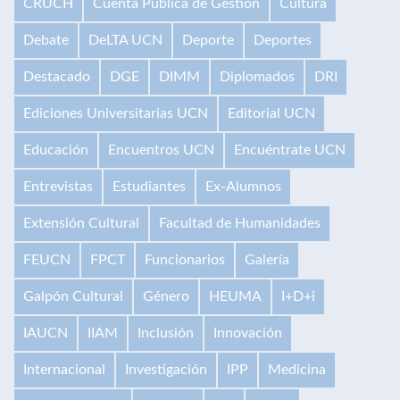
CRUCH
Cuenta Pública de Gestión
Cultura
Debate
DeLTA UCN
Deporte
Deportes
Destacado
DGE
DIMM
Diplomados
DRI
Ediciones Universitarias UCN
Editorial UCN
Educación
Encuentros UCN
Encuéntrate UCN
Entrevistas
Estudiantes
Ex-Alumnos
Extensión Cultural
Facultad de Humanidades
FEUCN
FPCT
Funcionarios
Galería
Galpón Cultural
Género
HEUMA
I+D+i
IAUCN
IIAM
Inclusión
Innovación
Internacional
Investigación
IPP
Medicina