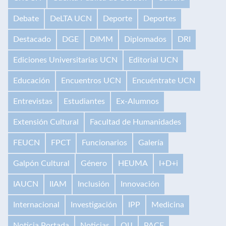
Debate
DeLTA UCN
Deporte
Deportes
Destacado
DGE
DIMM
Diplomados
DRI
Ediciones Universitarias UCN
Editorial UCN
Educación
Encuentros UCN
Encuéntrate UCN
Entrevistas
Estudiantes
Ex-Alumnos
Extensión Cultural
Facultad de Humanidades
FEUCN
FPCT
Funcionarios
Galería
Galpón Cultural
Género
HEUMA
I+D+i
IAUCN
IIAM
Inclusión
Innovación
Internacional
Investigación
IPP
Medicina
Noticia Portada
Noticias
OIJ
PACE