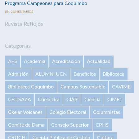
Programa Campeones para Coquimbo
SIN COMENTARIOS
Revista Reflejos
Categorías
A+S
Academia
Acreditación
Actualidad
Admisión
ALUMNI UCN
Beneficios
Biblioteca
Biblioteca Coquimbo
Campus Sustentable
CAVIME
CEITSAZA
Chela Lira
CIAP
Ciencia
CIMET
Ckelar Volcanes
Colegio Electoral
Columnistas
Comité de Dama
Consejo Superior
CPHS
CRUCH
Cuenta Pública de Gestión
Cultura