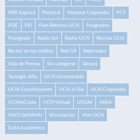
PAR Explora
Pastoral
Pastoral Coquimbo
PCT
PDE
PEI
Plan Retorno UCN
Posgrados
Postgrado
Radio Sol
Radio UCN
Recicla UCN
Rector en los medios
Red G9
Reportajes
Sala de Prensa
Sin categoría
Tarpuq
Teología-Afta
UCN+Sustentable
UCN-Constituyente
UCN al Día
UCN Coquimbo
UCNteCuida
UCN Virtual
USQAI
VAEA
VilLTI SeMANN
Vinculación
Vive UCN
Éxito Académico