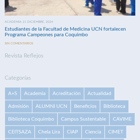
ACADEMIA 21 DICIEMBRE, 2024
Estudiantes de la Facultad de Medicina UCN fortalecen
Programa Campeones para Coquimbo
SIN COMENTARIOS
Revista Reflejos
Categorías
A+S
Academia
Acreditación
Actualidad
Admisión
ALUMNI UCN
Beneficios
Biblioteca
Biblioteca Coquimbo
Campus Sustentable
CAVIME
CEITSAZA
Chela Lira
CIAP
Ciencia
CIMET