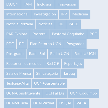
IAUCN
IIAM
Inclusión
Innovación
Internacional
Investigación
IPP
Medicina
Noticia Portada
Noticias
OIJ
PACE
PAR Explora
Pastoral
Pastoral Coquimbo
PCT
PDE
PEI
Plan Retorno UCN
Posgrados
Postgrado
Radio Sol
Radio UCN
Recicla UCN
Rector en los medios
Red G9
Reportajes
Sala de Prensa
Sin categoría
Tarpuq
Teología-Afta
UCN+Sustentable
UCN-Constituyente
UCN al Día
UCN Coquimbo
UCNteCuida
UCN Virtual
USQAI
VAEA