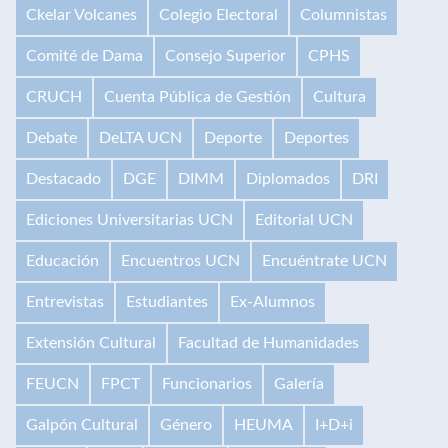
Ckelar Volcanes
Colegio Electoral
Columnistas
Comité de Dama
Consejo Superior
CPHS
CRUCH
Cuenta Pública de Gestión
Cultura
Debate
DeLTA UCN
Deporte
Deportes
Destacado
DGE
DIMM
Diplomados
DRI
Ediciones Universitarias UCN
Editorial UCN
Educación
Encuentros UCN
Encuéntrate UCN
Entrevistas
Estudiantes
Ex-Alumnos
Extensión Cultural
Facultad de Humanidades
FEUCN
FPCT
Funcionarios
Galería
Galpón Cultural
Género
HEUMA
I+D+i