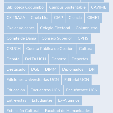
Biblioteca Coquimbo
Campus Sustentable
CAVIME
CEITSAZA
Chela Lira
CIAP
Ciencia
CIMET
Ckelar Volcanes
Colegio Electoral
Columnistas
Comité de Dama
Consejo Superior
CPHS
CRUCH
Cuenta Pública de Gestión
Cultura
Debate
DeLTA UCN
Deporte
Deportes
Destacado
DGE
DIMM
Diplomados
DRI
Ediciones Universitarias UCN
Editorial UCN
Educación
Encuentros UCN
Encuéntrate UCN
Entrevistas
Estudiantes
Ex-Alumnos
Extensión Cultural
Facultad de Humanidades