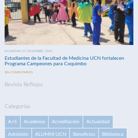
ACADEMIA 21 DICIEMBRE, 2024
Estudiantes de la Facultad de Medicina UCN fortalecen
Programa Campeones para Coquimbo
SIN COMENTARIOS
Revista Reflejos
Categorías
A+S
Academia
Acreditación
Actualidad
Admisión
ALUMNI UCN
Beneficios
Biblioteca