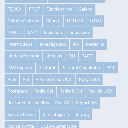
FEUCN
FPCT
Funcionarios
Galería
Galpón Cultural
Género
HEUMA
I+D+i
IAUCN
IIAM
Inclusión
Innovación
Internacional
Investigación
IPP
Medicina
Noticia Portada
Noticias
OIJ
PACE
PAR Explora
Pastoral
Pastoral Coquimbo
PCT
PDE
PEI
Plan Retorno UCN
Posgrados
Postgrado
Radio Sol
Radio UCN
Recicla UCN
Rector en los medios
Red G9
Reportajes
Sala de Prensa
Sin categoría
Tarpuq
Teología-Afta
UCN+Sustentable