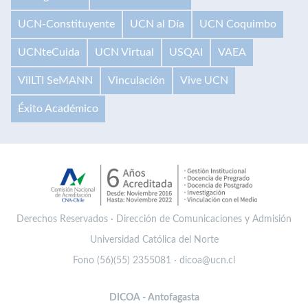
UCN-Constituyente
UCN al Día
UCN Coquimbo
UCNteCuida
UCN Virtual
USQAI
VAEA
VilLTI SeMANN
Vinculación
Vive UCN
Éxito Académico
Derechos Reservados · Dirección de Comunicaciones y Admisión
Universidad Católica del Norte
Fono (56)(55) 2355081 · dicoa@ucn.cl
DICOA - Antofagasta