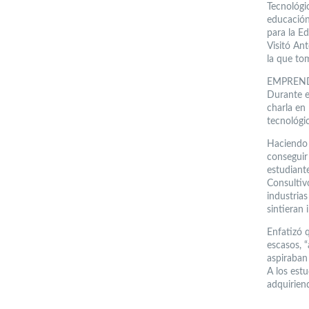
Tecnológic
educación
para la Ed
Visitó An
la que to
EMPREN
Durante e
charla en
tecnológic
Haciendo 
conseguir 
estudiant
Consultiv
industrias
sintieran 
Enfatizó q
escasos, “
aspiraban
A los estu
adquirien