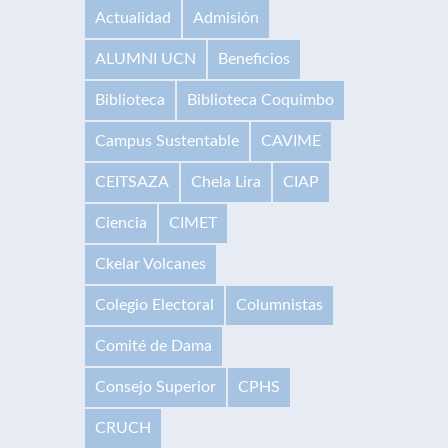
Actualidad
Admisión
ALUMNI UCN
Beneficios
Biblioteca
Biblioteca Coquimbo
Campus Sustentable
CAVIME
CEITSAZA
Chela Lira
CIAP
Ciencia
CIMET
Ckelar Volcanes
Colegio Electoral
Columnistas
Comité de Dama
Consejo Superior
CPHS
CRUCH