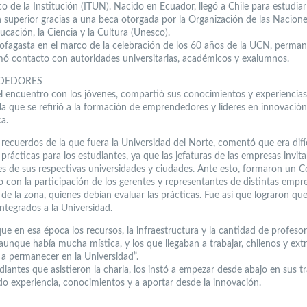
o de la Institución (ITUN). Nacido en Ecuador, llegó a Chile para estudiar
 superior gracias a una beca otorgada por la Organización de las Nacion
ucación, la Ciencia y la Cultura (Unesco).
tofagasta en el marco de la celebración de los 60 años de la UCN, perma
mó contacto con autoridades universitarias, académicos y exalumnos.
DEDORES
l encuentro con los jóvenes, compartió sus conocimientos y experiencia
 la que se refirió a la formación de emprendedores y líderes en innovación
a.
recuerdos de la que fuera la Universidad del Norte, comentó que era difíc
prácticas para los estudiantes, ya que las jefaturas de las empresas invit
es de sus respectivas universidades y ciudades. Ante esto, formaron un C
o con la participación de los gerentes y representantes de distintas empr
 de la zona, quienes debían evaluar las prácticas. Fue así que lograron qu
integrados a la Universidad.
ue en esa época los recursos, la infraestructura y la cantidad de profeso
aunque había mucha mística, y los que llegaban a trabajar, chilenos y extr
 a permanecer en la Universidad”.
diantes que asistieron la charla, los instó a empezar desde abajo en sus tr
do experiencia, conocimientos y a aportar desde la innovación.