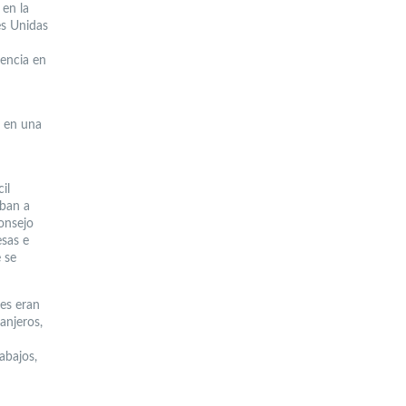
 en la
es Unidas
nencia en
s en una
il
aban a
onsejo
esas e
e se
res eran
anjeros,
abajos,