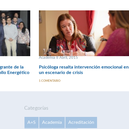
Academia 8 Abril, 2015
rante de la
Psicóloga resalta intervención emocional en
llo Energético
un escenario de crisis
1 COMENTARIO
Categorías
A+S
Academia
Acreditación