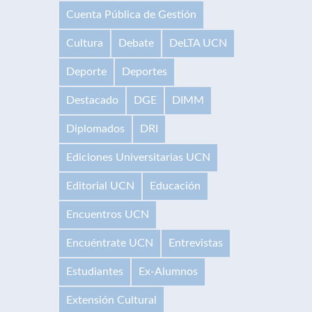
Cuenta Pública de Gestión
Cultura
Debate
DeLTA UCN
Deporte
Deportes
Destacado
DGE
DIMM
Diplomados
DRI
Ediciones Universitarias UCN
Editorial UCN
Educación
Encuentros UCN
Encuéntrate UCN
Entrevistas
Estudiantes
Ex-Alumnos
Extensión Cultural