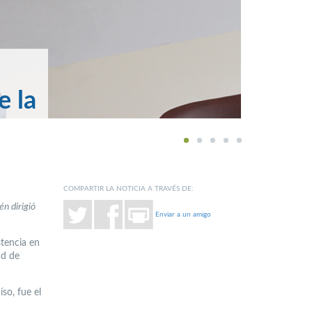
e la
1
2
3
4
5
COMPARTIR LA NOTICIA A TRAVÉS DE:
n dirigió
Enviar a un amigo
stencia en
ad de
so, fue el