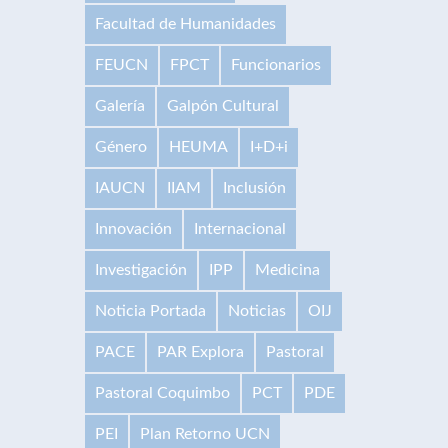
Facultad de Humanidades
FEUCN
FPCT
Funcionarios
Galería
Galpón Cultural
Género
HEUMA
I+D+i
IAUCN
IIAM
Inclusión
Innovación
Internacional
Investigación
IPP
Medicina
Noticia Portada
Noticias
OIJ
PACE
PAR Explora
Pastoral
Pastoral Coquimbo
PCT
PDE
PEI
Plan Retorno UCN