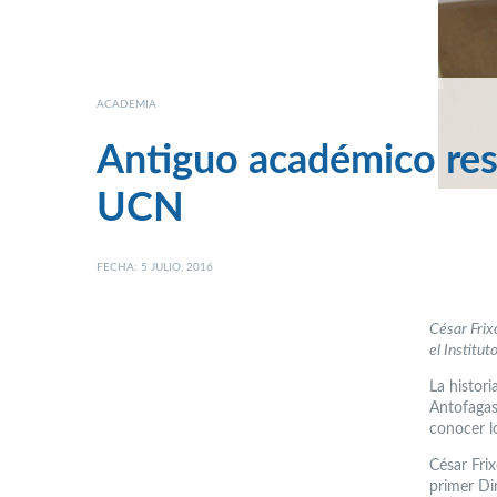
ACADEMIA
Antiguo académico resal
UCN
FECHA: 5 JULIO, 2016
César Frix
el Institut
La histori
Antofagas
conocer lo
César Frix
primer Di