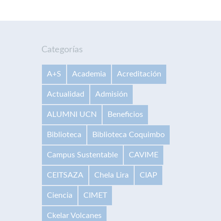
Categorías
A+S
Academia
Acreditación
Actualidad
Admisión
ALUMNI UCN
Beneficios
Biblioteca
Biblioteca Coquimbo
Campus Sustentable
CAVIME
CEITSAZA
Chela Lira
CIAP
Ciencia
CIMET
Ckelar Volcanes