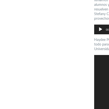
teníamos 
alumnos y
resuelven
Stefany C
provechos
Reproductor
de
00
audio
Haydee Pu
todo para
Universid
Reproductor
de
vídeo