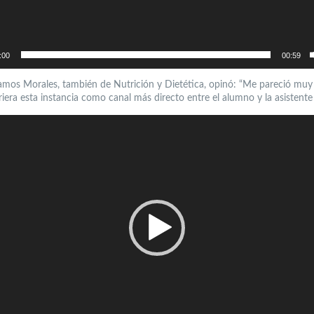
:00
00:59
mos Morales, también de Nutrición y Dietética, opinó: “Me pareció mu
iera esta instancia como canal más directo entre el alumno y la asistente 