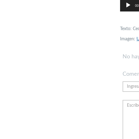
00
Texto: Cec
Imagen:
U
No hay
Comen