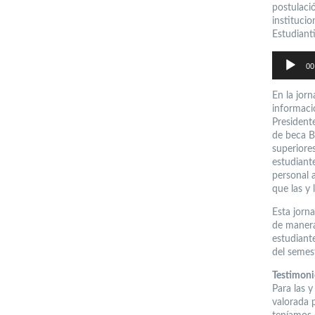
postulaci
institucio
Estudianti
Reproductor
de
00
audio
En la jorn
informaci
President
de beca B
superiores
estudiant
personal a
que las y
Esta jorn
de manera 
estudiante
del semest
Testimoni
Para las y
valorada 