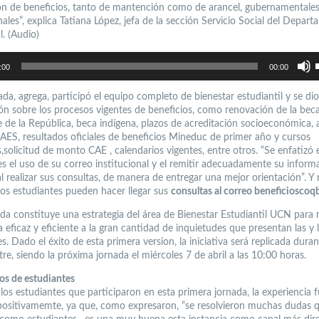
ón de beneficios, tanto de mantención como de arancel, gubernamental
nales”, explica Tatiana López, jefa de la sección Servicio Social del Depar
l. (Audio)
U
l
:00
00:00
t
d
f
a
ada, agrega, participó el equipo completo de bienestar estudiantil y se dio
p
ón sobre los procesos vigentes de beneficios, como renovación de la bec
a
o
e de la República, beca indígena, plazos de acreditación socioeconómica, 
d
e
AES, resultados oficiales de beneficios Mineduc de primer año y cursos
v
,solicitud de monto CAE , calendarios vigentes, entre otros. “Se enfatizó 
es el uso de su correo institucional y el remitir adecuadamente su inform
l realizar sus consultas, de manera de entregar una mejor orientación”. Y
 los estudiantes pueden hacer llegar sus
consultas al correo beneficiosco
ada constituye una estrategia del área de Bienestar Estudiantil UCN para
eficaz y eficiente a la gran cantidad de inquietudes que presentan las y 
s. Dado el éxito de esta primera version, la iniciativa será replicada duran
re, siendo la próxima jornada el miércoles 7 de abril a las 10:00 horas.
os de estudiantes
 los estudiantes que participaron en esta primera jornada, la experiencia 
positivamemte, ya que, como expresaron, “se resolvieron muchas dudas 