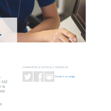
r
COMPARTIR LA NOTICIA A TRAVÉS DE:
Enviar a un amigo
n
s 162
n la
ento
es