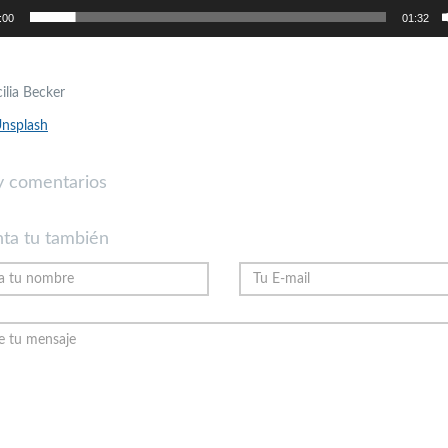
:00
01:32
ilia Becker
nsplash
 comentarios
ta tu también