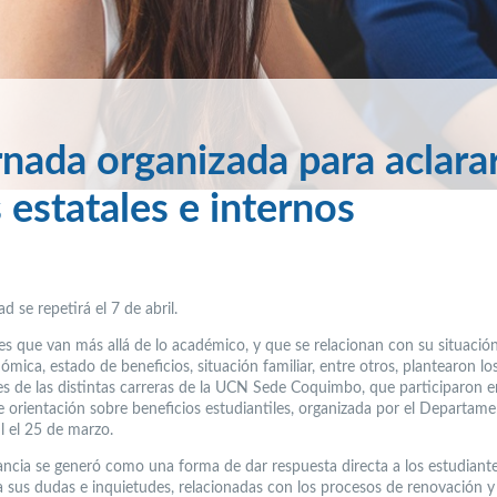
rnada organizada para aclara
 estatales e internos
ad se repetirá el 7 de abril.
es que van más allá de lo académico, y que se relacionan con su situació
mica, estado de beneficios, situación familiar, entre otros, plantearon lo
es de las distintas carreras de la UCN Sede Coquimbo, que participaron e
e orientación sobre beneficios estudiantiles, organizada por el Departam
l el 25 de marzo.
tancia se generó como una forma de dar respuesta directa a los estudiant
a sus dudas e inquietudes, relacionadas con los procesos de renovación y