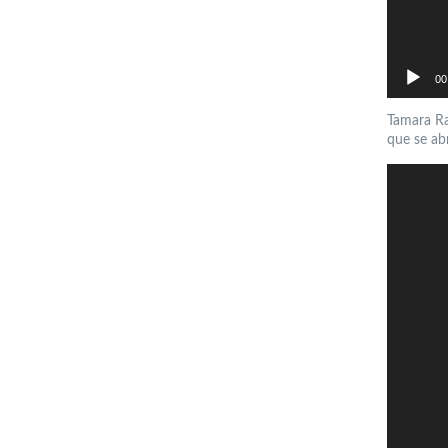
00
Tamara Ra
que se abr
Reproductor
de
vídeo