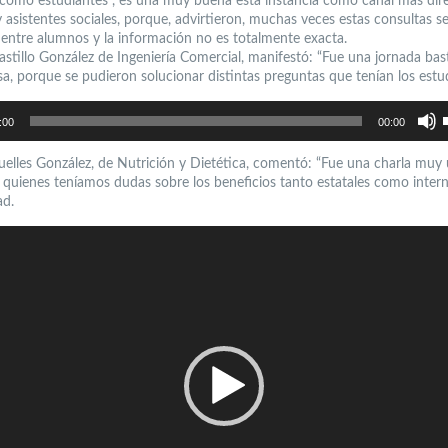
como estudiantes , es una muy buena esta instancia como canal más dir
 asistentes sociales, porque, advirtieron, muchas veces estas consultas s
 entre alumnos y la información no es totalmente exacta.
astillo González de Ingeniería Comercial, manifestó: “Fue una jornada bas
a, porque se pudieron solucionar distintas preguntas que tenían los estud
U
l
:00
00:00
t
d
f
a
elles González, de Nutrición y Dietética, comentó: “Fue una charla muy ú
p
 quienes teníamos dudas sobre los beneficios tanto estatales como intern
a
o
ad.
d
e
v