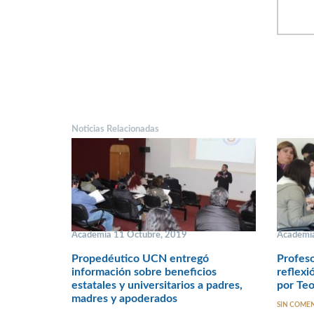
Noticias Relacionadas
Academia 11 Octubre, 2019
Academia
Propedéutico UCN entregó
Profeso
información sobre beneficios
reflexi
estatales y universitarios a padres,
por Teo
madres y apoderados
SIN COME