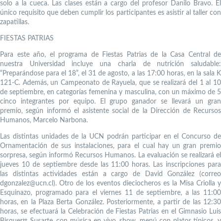
solo a la cueca. Las clases están a cargo del profesor Danilo Bravo. El
único requisito que deben cumplir los participantes es asistir al taller con
zapatillas.
FIESTAS PATRIAS
Para este año, el programa de Fiestas Patrias de la Casa Central de
nuestra Universidad incluye una charla de nutrición saludable:
“Preparándose para el 18”, el 31 de agosto, a las 17:00 horas, en la sala K
121-C. Además, un Campeonato de Rayuela, que se realizará del 1 al 10
de septiembre, en categorías femenina y masculina, con un máximo de 5
cinco integrantes por equipo. El grupo ganador se llevará un gran
premio, según informó el asistente social de la Dirección de Recursos
Humanos, Marcelo Narbona.
Las distintas unidades de la UCN podrán participar en el Concurso de
Ornamentación de sus instalaciones, para el cual hay un gran premio
sorpresa, según informó Recursos Humanos. La evaluación se realizará el
jueves 10 de septiembre desde las 11:00 horas. Las inscripciones para
las distintas actividades están a cargo de David González (correo
dgonzalez@ucn.cl). Otro de los eventos dieciocheros es la Misa Criolla y
Esquinazo, programado para el viernes 11 de septiembre, a las 11:00
horas, en la Plaza Berta González. Posteriormente, a partir de las 12:30
horas, se efectuará la Celebración de Fiestas Patrias en el Gimnasio Luis
Bisquertt Susarte, con música en vivo, show, menú con platos típicos, y