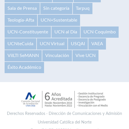
Sala de Prensa
Sin categoría
Tarpuq
Teología-Afta
UCN+Sustentable
UCN-Constituyente
UCN al Día
UCN Coquimbo
UCNteCuida
UCN Virtual
USQAI
VAEA
VilLTI SeMANN
Vinculación
Vive UCN
Éxito Académico
Derechos Reservados · Dirección de Comunicaciones y Admisión
Universidad Católica del Norte