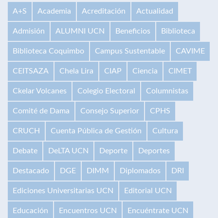
A+S
Academia
Acreditación
Actualidad
Admisión
ALUMNI UCN
Beneficios
Biblioteca
Biblioteca Coquimbo
Campus Sustentable
CAVIME
CEITSAZA
Chela Lira
CIAP
Ciencia
CIMET
Ckelar Volcanes
Colegio Electoral
Columnistas
Comité de Dama
Consejo Superior
CPHS
CRUCH
Cuenta Pública de Gestión
Cultura
Debate
DeLTA UCN
Deporte
Deportes
Destacado
DGE
DIMM
Diplomados
DRI
Ediciones Universitarias UCN
Editorial UCN
Educación
Encuentros UCN
Encuéntrate UCN