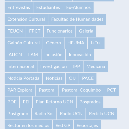
Entrevistas
Estudiantes
Ex-Alumnos
Extensión Cultural
Facultad de Humanidades
FEUCN
FPCT
Funcionarios
Galería
Galpón Cultural
Género
HEUMA
I+D+i
IAUCN
IIAM
Inclusión
Innovación
Internacional
Investigación
IPP
Medicina
Noticia Portada
Noticias
OIJ
PACE
PAR Explora
Pastoral
Pastoral Coquimbo
PCT
PDE
PEI
Plan Retorno UCN
Posgrados
Postgrado
Radio Sol
Radio UCN
Recicla UCN
Rector en los medios
Red G9
Reportajes