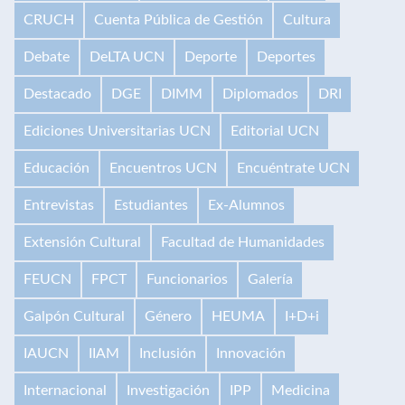
CRUCH
Cuenta Pública de Gestión
Cultura
Debate
DeLTA UCN
Deporte
Deportes
Destacado
DGE
DIMM
Diplomados
DRI
Ediciones Universitarias UCN
Editorial UCN
Educación
Encuentros UCN
Encuéntrate UCN
Entrevistas
Estudiantes
Ex-Alumnos
Extensión Cultural
Facultad de Humanidades
FEUCN
FPCT
Funcionarios
Galería
Galpón Cultural
Género
HEUMA
I+D+i
IAUCN
IIAM
Inclusión
Innovación
Internacional
Investigación
IPP
Medicina