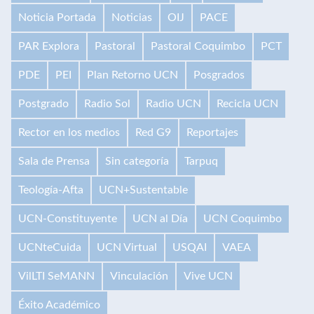
Noticia Portada
Noticias
OIJ
PACE
PAR Explora
Pastoral
Pastoral Coquimbo
PCT
PDE
PEI
Plan Retorno UCN
Posgrados
Postgrado
Radio Sol
Radio UCN
Recicla UCN
Rector en los medios
Red G9
Reportajes
Sala de Prensa
Sin categoría
Tarpuq
Teología-Afta
UCN+Sustentable
UCN-Constituyente
UCN al Día
UCN Coquimbo
UCNteCuida
UCN Virtual
USQAI
VAEA
VilLTI SeMANN
Vinculación
Vive UCN
Éxito Académico