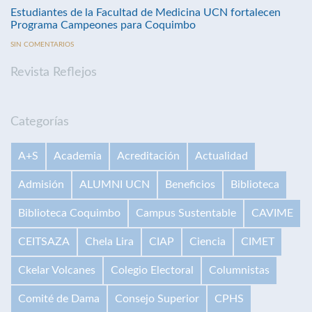
Estudiantes de la Facultad de Medicina UCN fortalecen
Programa Campeones para Coquimbo
SIN COMENTARIOS
Revista Reflejos
Categorías
A+S
Academia
Acreditación
Actualidad
Admisión
ALUMNI UCN
Beneficios
Biblioteca
Biblioteca Coquimbo
Campus Sustentable
CAVIME
CEITSAZA
Chela Lira
CIAP
Ciencia
CIMET
Ckelar Volcanes
Colegio Electoral
Columnistas
Comité de Dama
Consejo Superior
CPHS