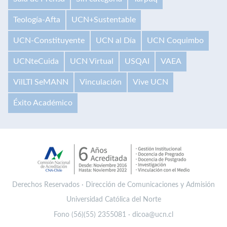
Teología-Afta
UCN+Sustentable
UCN-Constituyente
UCN al Día
UCN Coquimbo
UCNteCuida
UCN Virtual
USQAI
VAEA
VilLTI SeMANN
Vinculación
Vive UCN
Éxito Académico
Derechos Reservados · Dirección de Comunicaciones y Admisión
Universidad Católica del Norte
Fono (56)(55) 2355081 · dicoa@ucn.cl