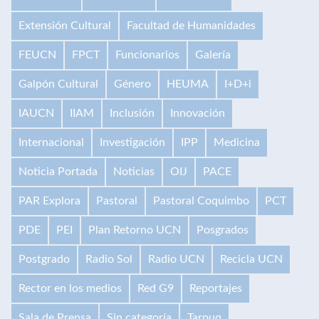
Extensión Cultural
Facultad de Humanidades
FEUCN
FPCT
Funcionarios
Galería
Galpón Cultural
Género
HEUMA
I+D+i
IAUCN
IIAM
Inclusión
Innovación
Internacional
Investigación
IPP
Medicina
Noticia Portada
Noticias
OIJ
PACE
PAR Explora
Pastoral
Pastoral Coquimbo
PCT
PDE
PEI
Plan Retorno UCN
Posgrados
Postgrado
Radio Sol
Radio UCN
Recicla UCN
Rector en los medios
Red G9
Reportajes
Sala de Prensa
Sin categoría
Tarpuq