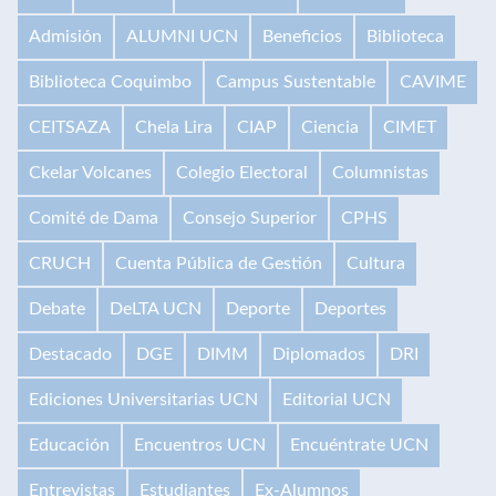
Admisión
ALUMNI UCN
Beneficios
Biblioteca
Biblioteca Coquimbo
Campus Sustentable
CAVIME
CEITSAZA
Chela Lira
CIAP
Ciencia
CIMET
Ckelar Volcanes
Colegio Electoral
Columnistas
Comité de Dama
Consejo Superior
CPHS
CRUCH
Cuenta Pública de Gestión
Cultura
Debate
DeLTA UCN
Deporte
Deportes
Destacado
DGE
DIMM
Diplomados
DRI
Ediciones Universitarias UCN
Editorial UCN
Educación
Encuentros UCN
Encuéntrate UCN
Entrevistas
Estudiantes
Ex-Alumnos