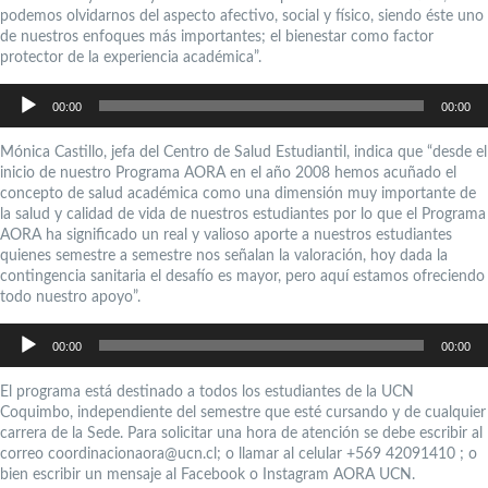
podemos olvidarnos del aspecto afectivo, social y físico, siendo éste uno
de nuestros enfoques más importantes; el bienestar como factor
protector de la experiencia académica”.
Reproductor
de
00:00
00:00
audio
Mónica Castillo, jefa del Centro de Salud Estudiantil, indica que “desde el
inicio de nuestro Programa AORA en el año 2008 hemos acuñado el
concepto de salud académica como una dimensión muy importante de
la salud y calidad de vida de nuestros estudiantes por lo que el Programa
AORA ha significado un real y valioso aporte a nuestros estudiantes
quienes semestre a semestre nos señalan la valoración, hoy dada la
contingencia sanitaria el desafío es mayor, pero aquí estamos ofreciendo
todo nuestro apoyo”.
Reproductor
de
00:00
00:00
audio
El programa está destinado a todos los estudiantes de la UCN
Coquimbo, independiente del semestre que esté cursando y de cualquier
carrera de la Sede. Para solicitar una hora de atención se debe escribir al
correo coordinacionaora@ucn.cl; o llamar al celular +569 42091410 ; o
bien escribir un mensaje al Facebook o Instagram AORA UCN.