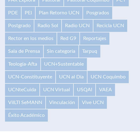
PDE
PEI
Plan Retorno UCN
Posgrados
Postgrado
Radio Sol
Radio UCN
Recicla UCN
Rector en los medios
Red G9
Reportajes
Sala de Prensa
Sin categoría
Tarpuq
Teología-Afta
UCN+Sustentable
UCN-Constituyente
UCN al Día
UCN Coquimbo
UCNteCuida
UCN Virtual
USQAI
VAEA
VilLTI SeMANN
Vinculación
Vive UCN
Éxito Académico