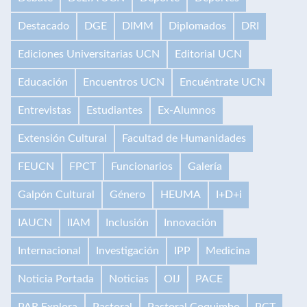
Destacado
DGE
DIMM
Diplomados
DRI
Ediciones Universitarias UCN
Editorial UCN
Educación
Encuentros UCN
Encuéntrate UCN
Entrevistas
Estudiantes
Ex-Alumnos
Extensión Cultural
Facultad de Humanidades
FEUCN
FPCT
Funcionarios
Galería
Galpón Cultural
Género
HEUMA
I+D+i
IAUCN
IIAM
Inclusión
Innovación
Internacional
Investigación
IPP
Medicina
Noticia Portada
Noticias
OIJ
PACE
PAR Explora
Pastoral
Pastoral Coquimbo
PCT