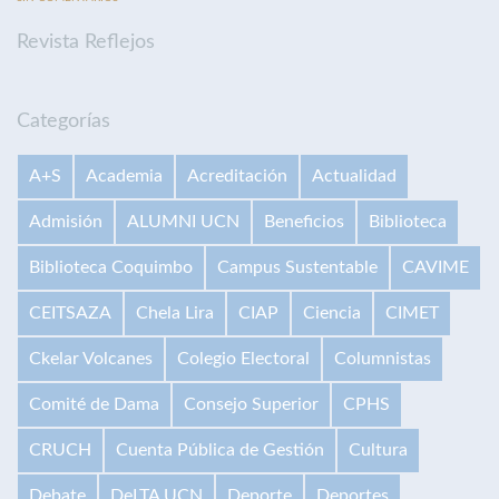
Revista Reflejos
Categorías
A+S
Academia
Acreditación
Actualidad
Admisión
ALUMNI UCN
Beneficios
Biblioteca
Biblioteca Coquimbo
Campus Sustentable
CAVIME
CEITSAZA
Chela Lira
CIAP
Ciencia
CIMET
Ckelar Volcanes
Colegio Electoral
Columnistas
Comité de Dama
Consejo Superior
CPHS
CRUCH
Cuenta Pública de Gestión
Cultura
Debate
DeLTA UCN
Deporte
Deportes