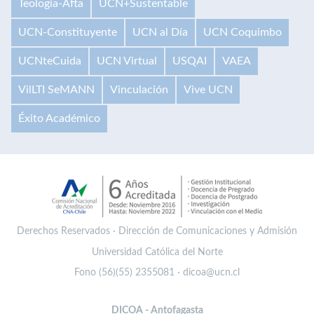
Teología-Afta
UCN+Sustentable
UCN-Constituyente
UCN al Día
UCN Coquimbo
UCNteCuida
UCN Virtual
USQAI
VAEA
VilLTI SeMANN
Vinculación
Vive UCN
Éxito Académico
Derechos Reservados · Dirección de Comunicaciones y Admisión
Universidad Católica del Norte
Fono (56)(55) 2355081 · dicoa@ucn.cl
DICOA - Antofagasta