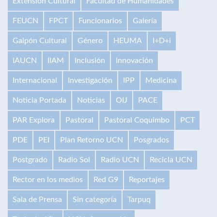
Extensión Cultural
Facultad de Humanidades
FEUCN
FPCT
Funcionarios
Galería
Galpón Cultural
Género
HEUMA
I+D+i
IAUCN
IIAM
Inclusión
Innovación
Internacional
Investigación
IPP
Medicina
Noticia Portada
Noticias
OIJ
PACE
PAR Explora
Pastoral
Pastoral Coquimbo
PCT
PDE
PEI
Plan Retorno UCN
Posgrados
Postgrado
Radio Sol
Radio UCN
Recicla UCN
Rector en los medios
Red G9
Reportajes
Sala de Prensa
Sin categoría
Tarpuq