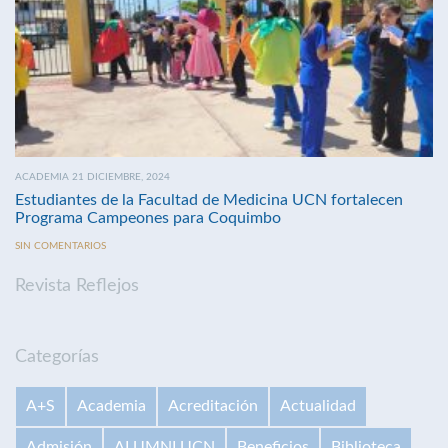
ACADEMIA 21 DICIEMBRE, 2024
Estudiantes de la Facultad de Medicina UCN fortalecen
Programa Campeones para Coquimbo
SIN COMENTARIOS
Revista Reflejos
Categorías
A+S
Academia
Acreditación
Actualidad
Admisión
ALUMNI UCN
Beneficios
Biblioteca