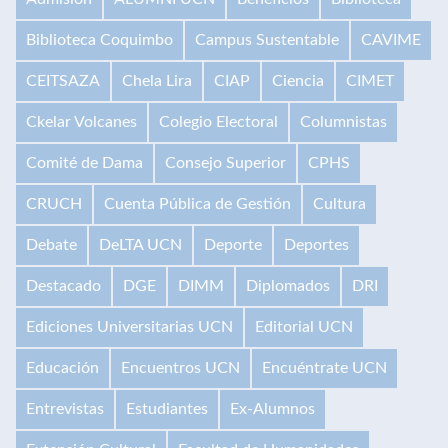
Biblioteca Coquimbo
Campus Sustentable
CAVIME
CEITSAZA
Chela Lira
CIAP
Ciencia
CIMET
Ckelar Volcanes
Colegio Electoral
Columnistas
Comité de Dama
Consejo Superior
CPHS
CRUCH
Cuenta Pública de Gestión
Cultura
Debate
DeLTA UCN
Deporte
Deportes
Destacado
DGE
DIMM
Diplomados
DRI
Ediciones Universitarias UCN
Editorial UCN
Educación
Encuentros UCN
Encuéntrate UCN
Entrevistas
Estudiantes
Ex-Alumnos