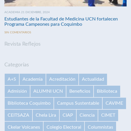
ACADEMIA 21 DICIEMBRE, 2024
Estudiantes de la Facultad de Medicina UCN fortalecen
Programa Campeones para Coquimbo
SIN COMENTARIOS
Revista Reflejos
Categorías
A+S
Academia
Acreditación
Actualidad
Admisión
ALUMNI UCN
Beneficios
Biblioteca
Biblioteca Coquimbo
Campus Sustentable
CAVIME
CEITSAZA
Chela Lira
CIAP
Ciencia
CIMET
Ckelar Volcanes
Colegio Electoral
Columnistas