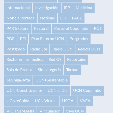
Internacional
Investigación
IPP
Medicina
Noticia Portada
Noticias
OIJ
PACE
PAR Explora
Pastoral
Pastoral Coquimbo
PCT
PDE
PEI
Plan Retorno UCN
Posgrados
Postgrado
Radio Sol
Radio UCN
Recicla UCN
Rector en los medios
Red G9
Reportajes
Sala de Prensa
Sin categoría
Tarpuq
Teología-Afta
UCN+Sustentable
UCN-Constituyente
UCN al Día
UCN Coquimbo
UCNteCuida
UCN Virtual
USQAI
VAEA
VilLTI SeMANN
Vinculación
Vive UCN