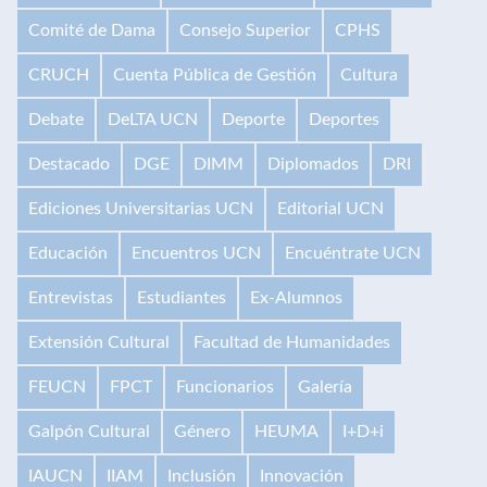
Comité de Dama
Consejo Superior
CPHS
CRUCH
Cuenta Pública de Gestión
Cultura
Debate
DeLTA UCN
Deporte
Deportes
Destacado
DGE
DIMM
Diplomados
DRI
Ediciones Universitarias UCN
Editorial UCN
Educación
Encuentros UCN
Encuéntrate UCN
Entrevistas
Estudiantes
Ex-Alumnos
Extensión Cultural
Facultad de Humanidades
FEUCN
FPCT
Funcionarios
Galería
Galpón Cultural
Género
HEUMA
I+D+i
IAUCN
IIAM
Inclusión
Innovación