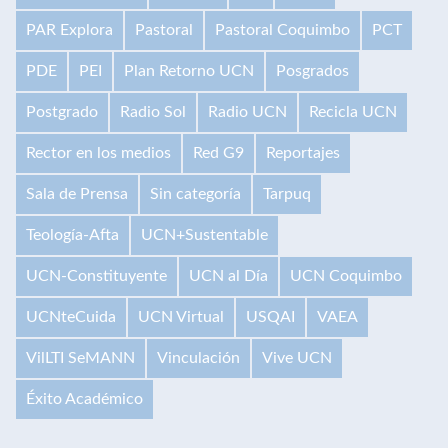
PAR Explora
Pastoral
Pastoral Coquimbo
PCT
PDE
PEI
Plan Retorno UCN
Posgrados
Postgrado
Radio Sol
Radio UCN
Recicla UCN
Rector en los medios
Red G9
Reportajes
Sala de Prensa
Sin categoría
Tarpuq
Teología-Afta
UCN+Sustentable
UCN-Constituyente
UCN al Día
UCN Coquimbo
UCNteCuida
UCN Virtual
USQAI
VAEA
VilLTI SeMANN
Vinculación
Vive UCN
Éxito Académico