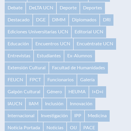
Debate
DeLTA UCN
Deporte
Deportes
Destacado
DGE
DIMM
Diplomados
DRI
Ediciones Universitarias UCN
Editorial UCN
Educación
Encuentros UCN
Encuéntrate UCN
Entrevistas
Estudiantes
Ex-Alumnos
Extensión Cultural
Facultad de Humanidades
FEUCN
FPCT
Funcionarios
Galería
Galpón Cultural
Género
HEUMA
I+D+i
IAUCN
IIAM
Inclusión
Innovación
Internacional
Investigación
IPP
Medicina
Noticia Portada
Noticias
OIJ
PACE