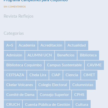
Programa Campeones para Coquimbo
SIN COMENTARIOS
Revista Reflejos
Categorías
A+S
Academia
Acreditación
Actualidad
Admisión
ALUMNI UCN
Beneficios
Biblioteca
Biblioteca Coquimbo
Campus Sustentable
CAVIME
CEITSAZA
Chela Lira
CIAP
Ciencia
CIMET
Ckelar Volcanes
Colegio Electoral
Columnistas
Comité de Dama
Consejo Superior
CPHS
CRUCH
Cuenta Pública de Gestión
Cultura