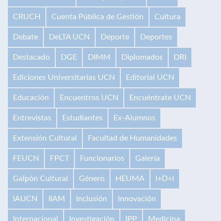
CRUCH
Cuenta Pública de Gestión
Cultura
Debate
DeLTA UCN
Deporte
Deportes
Destacado
DGE
DIMM
Diplomados
DRI
Ediciones Universitarias UCN
Editorial UCN
Educación
Encuentros UCN
Encuéntrate UCN
Entrevistas
Estudiantes
Ex-Alumnos
Extensión Cultural
Facultad de Humanidades
FEUCN
FPCT
Funcionarios
Galería
Galpón Cultural
Género
HEUMA
I+D+i
IAUCN
IIAM
Inclusión
Innovación
Internacional
Investigación
IPP
Medicina