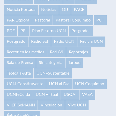
Noticia Portada
Noticias
OIJ
PACE
PAR Explora
Pastoral
Pastoral Coquimbo
PCT
PDE
PEI
Plan Retorno UCN
Posgrados
Postgrado
Radio Sol
Radio UCN
Recicla UCN
Rector en los medios
Red G9
Reportajes
Sala de Prensa
Sin categoría
Tarpuq
Teología-Afta
UCN+Sustentable
UCN-Constituyente
UCN al Día
UCN Coquimbo
UCNteCuida
UCN Virtual
USQAI
VAEA
VilLTI SeMANN
Vinculación
Vive UCN
Éxito Académico