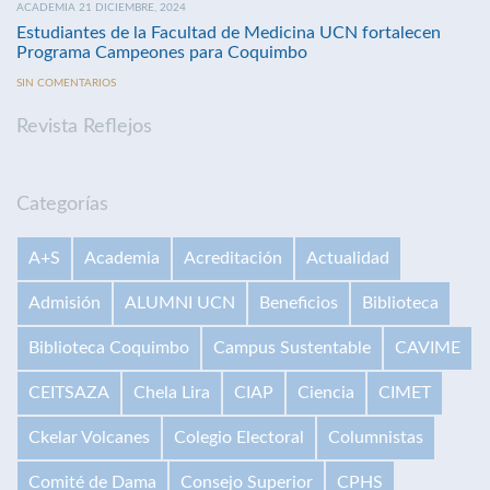
ACADEMIA 21 DICIEMBRE, 2024
Estudiantes de la Facultad de Medicina UCN fortalecen
Programa Campeones para Coquimbo
SIN COMENTARIOS
Revista Reflejos
Categorías
A+S
Academia
Acreditación
Actualidad
Admisión
ALUMNI UCN
Beneficios
Biblioteca
Biblioteca Coquimbo
Campus Sustentable
CAVIME
CEITSAZA
Chela Lira
CIAP
Ciencia
CIMET
Ckelar Volcanes
Colegio Electoral
Columnistas
Comité de Dama
Consejo Superior
CPHS