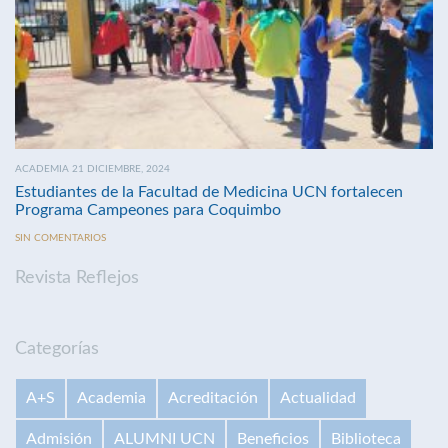
ACADEMIA 21 DICIEMBRE, 2024
Estudiantes de la Facultad de Medicina UCN fortalecen
Programa Campeones para Coquimbo
SIN COMENTARIOS
Revista Reflejos
Categorías
A+S
Academia
Acreditación
Actualidad
Admisión
ALUMNI UCN
Beneficios
Biblioteca