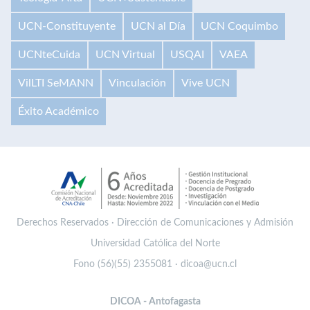
UCN-Constituyente
UCN al Día
UCN Coquimbo
UCNteCuida
UCN Virtual
USQAI
VAEA
VilLTI SeMANN
Vinculación
Vive UCN
Éxito Académico
Derechos Reservados · Dirección de Comunicaciones y Admisión
Universidad Católica del Norte
Fono (56)(55) 2355081 · dicoa@ucn.cl
DICOA - Antofagasta