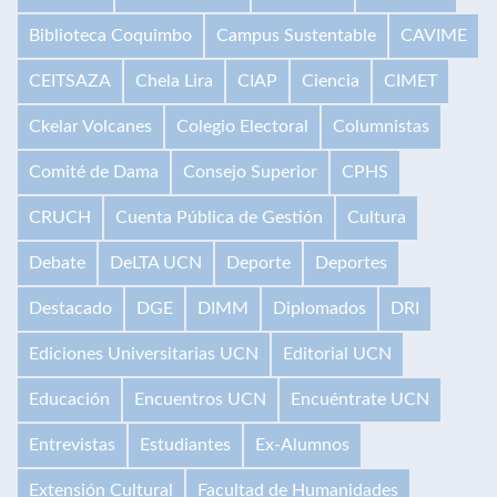
Biblioteca Coquimbo
Campus Sustentable
CAVIME
CEITSAZA
Chela Lira
CIAP
Ciencia
CIMET
Ckelar Volcanes
Colegio Electoral
Columnistas
Comité de Dama
Consejo Superior
CPHS
CRUCH
Cuenta Pública de Gestión
Cultura
Debate
DeLTA UCN
Deporte
Deportes
Destacado
DGE
DIMM
Diplomados
DRI
Ediciones Universitarias UCN
Editorial UCN
Educación
Encuentros UCN
Encuéntrate UCN
Entrevistas
Estudiantes
Ex-Alumnos
Extensión Cultural
Facultad de Humanidades