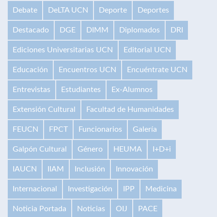
Debate
DeLTA UCN
Deporte
Deportes
Destacado
DGE
DIMM
Diplomados
DRI
Ediciones Universitarias UCN
Editorial UCN
Educación
Encuentros UCN
Encuéntrate UCN
Entrevistas
Estudiantes
Ex-Alumnos
Extensión Cultural
Facultad de Humanidades
FEUCN
FPCT
Funcionarios
Galería
Galpón Cultural
Género
HEUMA
I+D+i
IAUCN
IIAM
Inclusión
Innovación
Internacional
Investigación
IPP
Medicina
Noticia Portada
Noticias
OIJ
PACE