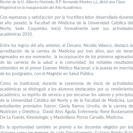
Rector de la U. Alberto Hurtado, R.P. Fernando Montes s.j., dictó una Clase
Magistral en la Inauguración del Año Académico.
Con esperanza y satisfacción por la fructífera labor desarrollada durante
el año pasado, la Facultad de Medicina de la Universidad Católica del
Norte, Sede Coquimbo, inició formalmente ayer sus actividades
académicas 2010.
Entre los logros del año anterior, el Decano, Nicolás Velasco, destacó la
acreditación de la carrera de Medicina por tres años, aún sin tener
egresados en ese momento; la incorporación de los primeros egresados
de las carreras de la salud a la comunidad; los notables resultados
obtenidos en el primer Examen Médico Nacional; y la puesta en marcha
de los postgrados, con el Magíster en Salud Pública.
Como es tradicional, durante la ceremonia de inicio de actividades
académicas se distinguió a los alumnos destacados por su rendimiento
académico, su espíritu de servicio y por encarnar los valores y principios
de la Universidad Católica del Norte y de la Facultad de Medicina. Los
estudiantes premiados fueron: Gloria Ramos Urrutia, de la carrera de
Nutrición y Dietética; David Aros Águila, Enfermería; René Bustamante
De La Fuente, Kinesiología; y Maximiliano Porras Carvallo, Medicina.
En la oportunidad también se premió a los docentes elegidos por los
alumnos como los mejores de cada Departamento: Gustavo Bresky Ruiz,