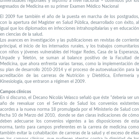
universidades regionales y séptimo a nivel nacional – obtenidos por los
egresados de Medicina en su primer Examen Médico Nacional
El 2009 fue también el año de la puesta en marcha de los postgrados,
con la apertura del Magíster en Salud Pública, desarrollado con éxito, al
igual que los diplomados en infecciones intrahospitalarias y en educación
en ciencias de la salud.
Los avances en investigación y las publicaciones en revistas de corriente
principal, el inicio de los internados rurales, y los trabajos comunitarios
con niños y jóvenes vulnerables del Hogar Redes, Casa de la Esperanza,
Unpade y Teletón, se suman al balance positivo de la Facultad de
Medicina, que ahora enfrenta varias tareas, como la implementación de
su plan de desarrollo 2010-2014 y el proceso de autoevaluación para la
acreditación de las carreras de Nutrición y Dietética, Enfermería y
Kinesiología, que entraron a régimen el 2009.
Campos clínicos
En si discurso, el Decano Nicolás Velasco señaló que éste “debería ser un
año de reevaluar con el Servicio de Salud los convenios existentes
acordes a la nueva norma 18 promulgada por el Ministerio de Salud con
fecha 10 de Marzo del 2010, donde se dan claras indicaciones de cómo
deben adecuarse los convenios vigentes a las disposiciones de esta
norma, tanto para campos preferentes en la carrera de medicina como
también evitar la cohabitación de carreras de la salud y el exceso de ellas
en los campos clínicos, que pudiesen atentar contra la dignidad de los