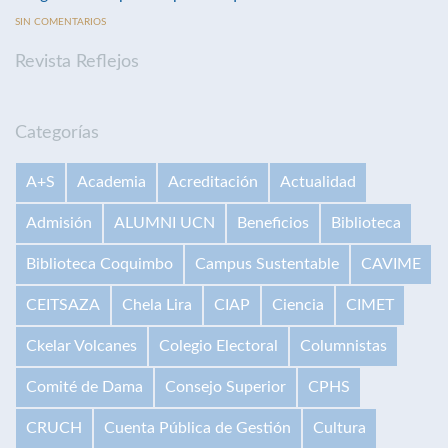
SIN COMENTARIOS
Revista Reflejos
Categorías
A+S
Academia
Acreditación
Actualidad
Admisión
ALUMNI UCN
Beneficios
Biblioteca
Biblioteca Coquimbo
Campus Sustentable
CAVIME
CEITSAZA
Chela Lira
CIAP
Ciencia
CIMET
Ckelar Volcanes
Colegio Electoral
Columnistas
Comité de Dama
Consejo Superior
CPHS
CRUCH
Cuenta Pública de Gestión
Cultura