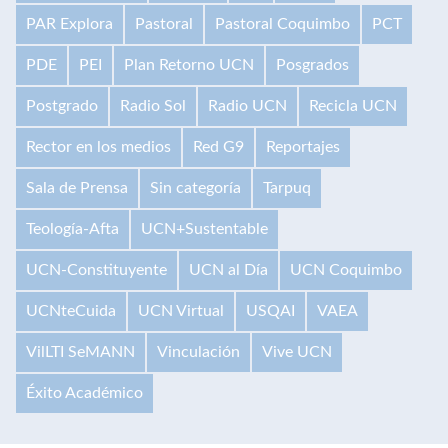
PAR Explora
Pastoral
Pastoral Coquimbo
PCT
PDE
PEI
Plan Retorno UCN
Posgrados
Postgrado
Radio Sol
Radio UCN
Recicla UCN
Rector en los medios
Red G9
Reportajes
Sala de Prensa
Sin categoría
Tarpuq
Teología-Afta
UCN+Sustentable
UCN-Constituyente
UCN al Día
UCN Coquimbo
UCNteCuida
UCN Virtual
USQAI
VAEA
VilLTI SeMANN
Vinculación
Vive UCN
Éxito Académico