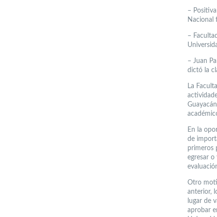
– Positiv
Nacional 
– Faculta
Universida
– Juan Pa
dictó la c
La Facult
actividad
Guayacán 
académico
En la opo
de import
primeros p
egresar o
evaluació
Otro moti
anterior,
lugar de 
aprobar e