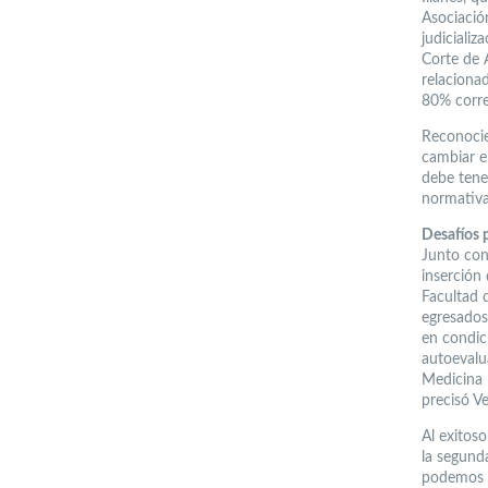
Asociació
judiciali
Corte de 
relaciona
80% corre
Reconocie
cambiar e
debe tene
normativa
Desafíos
Junto con
inserción
Facultad 
egresados,
en condic
autoevalu
Medicina p
precisó Ve
Al exitos
la segund
podemos a