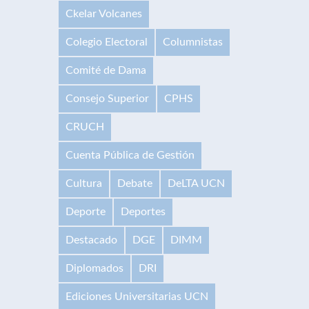
Ckelar Volcanes
Colegio Electoral
Columnistas
Comité de Dama
Consejo Superior
CPHS
CRUCH
Cuenta Pública de Gestión
Cultura
Debate
DeLTA UCN
Deporte
Deportes
Destacado
DGE
DIMM
Diplomados
DRI
Ediciones Universitarias UCN