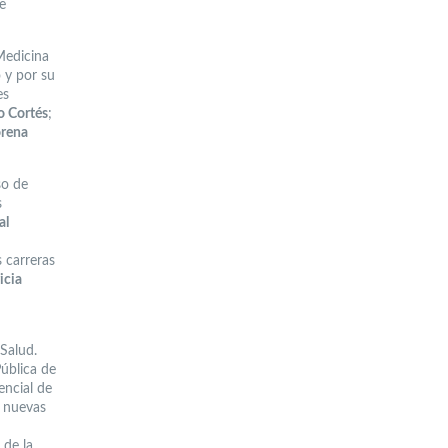
e
Medicina
 y por su
es
o Cortés
;
rena
so de
s
al
s carreras
icia
Salud.
Pública de
encial de
n nuevas
 de la