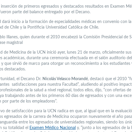
a inserción de primeros egresados y destacados resultados en Examen Mé
fueron parte del balance entregado por el Decano.
d dará inicio a la formación de especialidades médicas en convenio con la
d de Chile y la Pontificia Universidad Católica de Chile.
blo Illanes, quien durante el 2010 encabezó la Comisión Presidencial de S
lase magistral
ad de Medicina de la UCN inició ayer, lunes 21 de marzo, oficialmente sus
es académicas, durante una ceremonia efectuada en el salón auditorio d
y que sirvió de marco para otorgar un reconocimiento a los estudiantes 
s destacados.
rtunidad, el Decano Dr.
Nicolás Velasco Morandé
, destacó que el 2010 “
antes satisfacciones para nuestra Facultad”, aludiendo al positivo impact
rofesionales de la salud a nivel regional, todos ellos, dijo, “con ofertas de
 ya trabajando antes de los primeros 60 días de egresados y con una exce
n por parte de los empleadores”.
vo de satisfacción para la UCN radica en que, al igual que en la evaluaci
 los egresados de la carrera de Medicina ocuparon nuevamente el año pas
vanguardia entre los egresados de universidades regionales, siendo los úni
n su totalidad el
Examen Médico Nacional
y, “junto a los egresados de la 