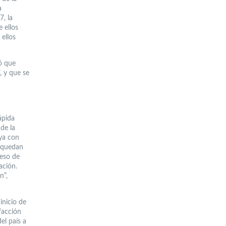
a
7, la
 ellos
 ellos
ió que
, y que se
ápida
de la
 ya con
) quedan
ceso de
ación.
n”,
inicio de
facción
el país a