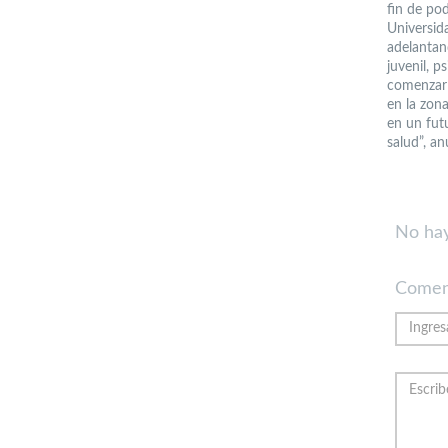
fin de po
Universida
adelantand
juvenil, p
comenzar 
en la zon
en un fut
salud”, an
No hay
Comen