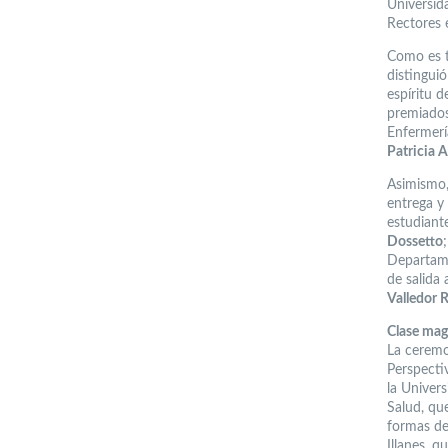
Universid
Rectores 
Como es t
distingui
espíritu d
premiados
Enfermerí
Patricia 
Asimismo,
entrega y
estudiant
Dossetto
Departame
de salida 
Valledor 
Clase magi
La ceremo
Perspectiv
la Univer
Salud, qu
formas de
Illanes, q