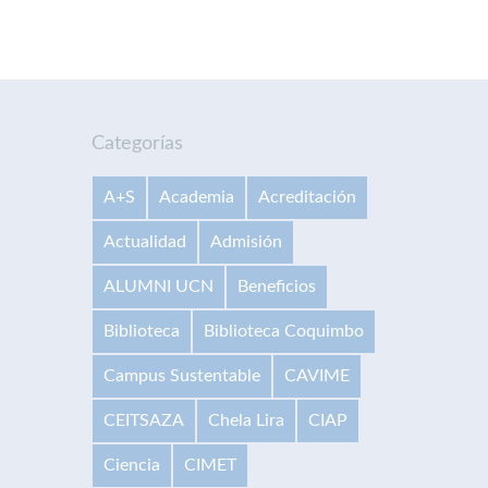
Categorías
A+S
Academia
Acreditación
Actualidad
Admisión
ALUMNI UCN
Beneficios
Biblioteca
Biblioteca Coquimbo
Campus Sustentable
CAVIME
CEITSAZA
Chela Lira
CIAP
Ciencia
CIMET