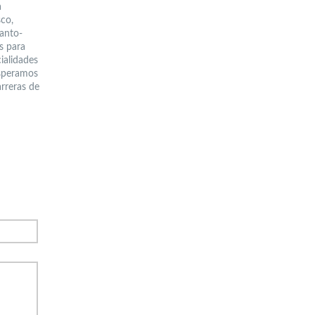
a
sco,
fanto-
es para
ialidades
Esperamos
arreras de