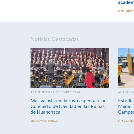
académ
SIN COME
Noticias Destacadas
ACTUALIDAD 21 DICIEMBRE, 2024
ACADEMIA 
Masiva asistencia tuvo espectacular
Estudia
Concierto de Navidad en las Ruinas
Medici
de Huanchaca
Campeo
SIN COMENTARIOS
SIN COME