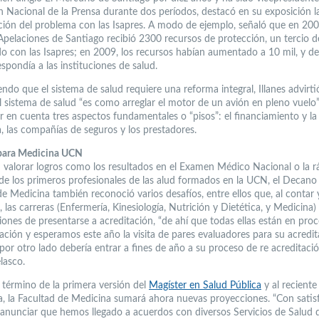
n Nacional de la Prensa durante dos períodos, destacó en su exposición l
zación del problema con las Isapres. A modo de ejemplo, señaló que en 200
Apelaciones de Santiago recibió 2300 recursos de protección, un tercio de
do con las Isapres; en 2009, los recursos habían aumentado a 10 mil, y de
spondía a las instituciones de salud.
ndo que el sistema de salud requiere una reforma integral, Illanes advirt
l sistema de salud “es como arreglar el motor de un avión en pleno vuelo”
r en cuenta tres aspectos fundamentales o “pisos”: el financiamiento y la
, las compañías de seguros y los prestadores.
 para Medicina UCN
 valorar logros como los resultados en el Examen Médico Nacional o la r
 de los primeros profesionales de las alud formados en la UCN, el Decano 
de Medicina también reconoció varios desafíos, entre ellos que, al contar
 las carreras (Enfermería, Kinesiología, Nutrición y Dietética, y Medicina
iones de presentarse a acreditación, “de ahí que todas ellas están en pro
ación y esperamos este año la visita de pares evaluadores para su acredit
or otro lado debería entrar a fines de año a su proceso de re acreditació
lasco.
o término de la primera versión del
Magíster en Salud Pública
y al reciente 
a, la Facultad de Medicina sumará ahora nuevas proyecciones. “Con satis
nunciar que hemos llegado a acuerdos con diversos Servicios de Salud d