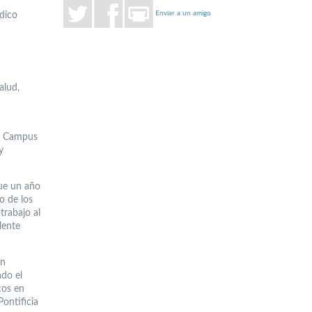
Enviar a un amigo
dico
alud,
el Campus
y
fue un año
o de los
 trabajo al
lente
ón
ado el
cos en
Pontificia