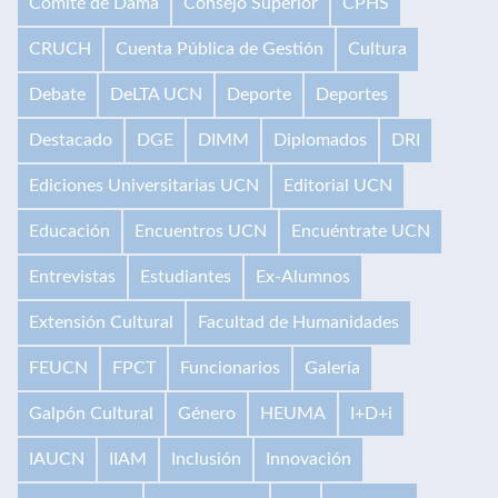
Comité de Dama
Consejo Superior
CPHS
CRUCH
Cuenta Pública de Gestión
Cultura
Debate
DeLTA UCN
Deporte
Deportes
Destacado
DGE
DIMM
Diplomados
DRI
Ediciones Universitarias UCN
Editorial UCN
Educación
Encuentros UCN
Encuéntrate UCN
Entrevistas
Estudiantes
Ex-Alumnos
Extensión Cultural
Facultad de Humanidades
FEUCN
FPCT
Funcionarios
Galería
Galpón Cultural
Género
HEUMA
I+D+i
IAUCN
IIAM
Inclusión
Innovación