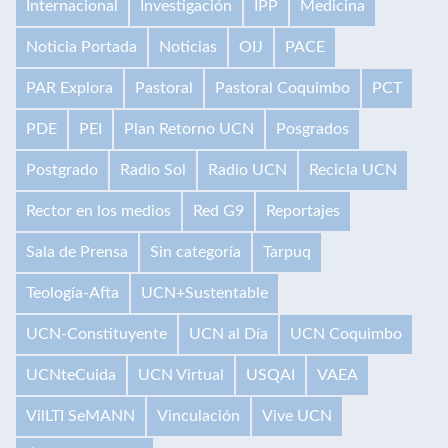
Internacional
Investigación
IPP
Medicina
Noticia Portada
Noticias
OIJ
PACE
PAR Explora
Pastoral
Pastoral Coquimbo
PCT
PDE
PEI
Plan Retorno UCN
Posgrados
Postgrado
Radio Sol
Radio UCN
Recicla UCN
Rector en los medios
Red G9
Reportajes
Sala de Prensa
Sin categoría
Tarpuq
Teología-Afta
UCN+Sustentable
UCN-Constituyente
UCN al Día
UCN Coquimbo
UCNteCuida
UCN Virtual
USQAI
VAEA
VilLTI SeMANN
Vinculación
Vive UCN