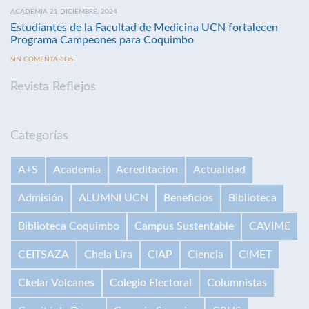
ACADEMIA 21 DICIEMBRE, 2024
Estudiantes de la Facultad de Medicina UCN fortalecen
Programa Campeones para Coquimbo
SIN COMENTARIOS
Revista Reflejos
Categorías
A+S
Academia
Acreditación
Actualidad
Admisión
ALUMNI UCN
Beneficios
Biblioteca
Biblioteca Coquimbo
Campus Sustentable
CAVIME
CEITSAZA
Chela Lira
CIAP
Ciencia
CIMET
Ckelar Volcanes
Colegio Electoral
Columnistas