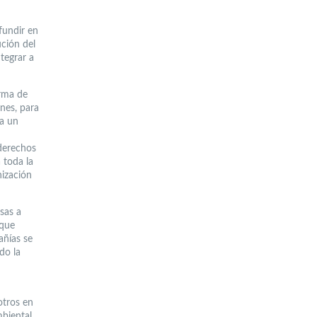
fundir en
ución del
tegrar a
orma de
ones, para
 a un
derechos
 toda la
nización
sas a
 que
añías se
do la
otros en
biental,