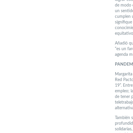
de modo q
un sentid
cumplen u
signifiqu
conocimie
equitativo,
Añadió qu
“es un far
agenda mu
PANDEM
Margarita 
Red Pacto
19”. Entr
empleo; l
de tener 
teletraba
alternativ
También s
profundid
solidarias