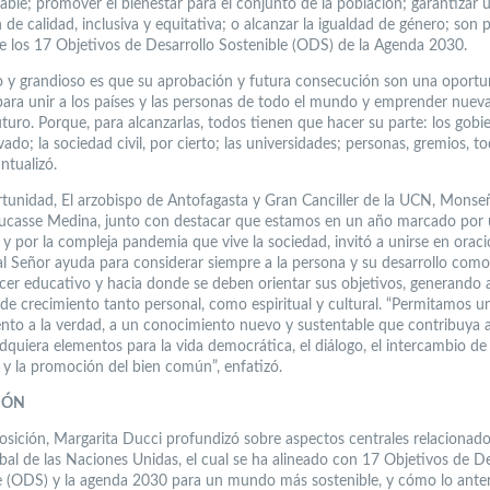
dable; promover el bienestar para el conjunto de la población; garantizar 
de calidad, inclusiva y equitativa; o alcanzar la igualdad de género; son 
de los 17 Objetivos de Desarrollo Sostenible (ODS) de la Agenda 2030.
lo y grandioso es que su aprobación y futura consecución son una oport
 para unir a los países y las personas de todo el mundo y emprender nueva
uturo. Porque, para alcanzarlas, todos tienen que hacer su parte: los gobie
vado; la sociedad civil, por cierto; las universidades; personas, gremios, t
ntualizó.
rtunidad, El arzobispo de Antofagasta y Gran Canciller de la UCN, Monse
ucasse Medina, junto con destacar que estamos en un año marcado por
 y por la compleja pandemia que vive la sociedad, invitó a unirse en orac
al Señor ayuda para considerar siempre a la persona y su desarrollo como
cer educativo y hacia donde se deben orientar sus objetivos, generando 
de crecimiento tanto personal, como espiritual y cultural. “Permitamos 
nto a la verdad, a un conocimiento nuevo y sustentable que contribuya a
quiera elementos para la vida democrática, el diálogo, el intercambio de 
a y la promoción del bien común”, enfatizó.
IÓN
osición, Margarita Ducci profundizó sobre aspectos centrales relacionado
bal de las Naciones Unidas, el cual se ha alineado con 17 Objetivos de De
e (ODS) y la agenda 2030 para un mundo más sostenible, y cómo lo anter