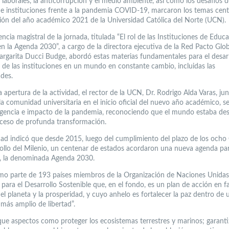
 laborales, la anticorrupción y el medio ambiente, así como los desafíos d
e instituciones frente a la pandemia COVID-19, marcaron los temas centr
ión del año académico 2021 de la Universidad Católica del Norte (UCN).
ncia magistral de la jornada, titulada “El rol de las Instituciones de Educ
n la Agenda 2030”, a cargo de la directora ejecutiva de la Red Pacto Glob
rgarita Ducci Budge, abordó estas materias fundamentales para el desar
e de las instituciones en un mundo en constante cambio, incluidas las
ades.
 apertura de la actividad, el rector de la UCN, Dr. Rodrigo Alda Varas, ju
la comunidad universitaria en el inicio oficial del nuevo año académico, se 
ngencia e impacto de la pandemia, reconociendo que el mundo estaba de
ceso de profunda transformación.
dad indicó que desde 2015, luego del cumplimiento del plazo de los ocho
ollo del Milenio, un centenar de estados acordaron una nueva agenda par
o, la denominada Agenda 2030.
omo parte de 193 países miembros de la Organización de Naciones Unidas
 para el Desarrollo Sostenible que, en el fondo, es un plan de acción en f
el planeta y la prosperidad, y cuyo anhelo es fortalecer la paz dentro de 
más amplio de libertad”.
ue aspectos como proteger los ecosistemas terrestres y marinos; garanti