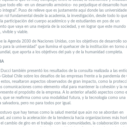
ue todo ello -en un desarrollo armónico- no perjudique el desarrollo h
o integral”. Puso de relieve que es justamente aquí donde las universidade
n rol fundamental desde la academia, la investigación, desde todo lo qu
e la participación del cuerpo académico y de estudiantes en pos de un
nto que vaya en una mejoría de la sociedad, y en lograr que este mundo
 vivible y viable.
e la Agenda 2030 de Naciones Unidas, con los objetivos de desarrollo sos
o para la universidad” que ilumina el quehacer de la institución en torno 
ndial, que aporta a los objetivos del país y de la humanidad completa.
IA
Ducci también presentó los resultados de la consulta realizada a las enti
 Global Chile sobre los desafíos de las empresas frente a la pandemia d
e estos, resaltaron aspectos observados de gran impacto, como la protecc
as comunicaciones como elemento vital para mantener la cohesión y la n
presente el propósito de la empresa. A lo anterior añadió aspectos como e
jo, que se reafirma como una modalidad futura, y la tecnología como una
a salvadora, pero no para todos por igual.
ostuvo que hay temas como la salud mental que aún no se abordan en
ad, así como la aceleración de la tendencia hacia organizaciones más hori
, el cambio de giro en el trabajo con las comunidades, la colaboración con