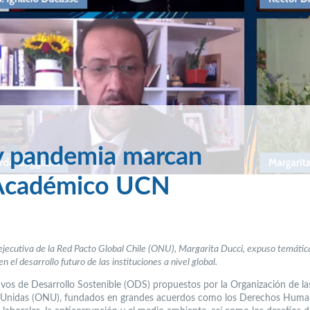
 y pandemia marcan
 Académico UCN
ejecutiva de la Red Pacto Global Chile (ONU), Margarita Ducci, expuso temátic
en el desarrollo futuro de las instituciones a nivel global.
ivos de Desarrollo Sostenible (ODS) propuestos por la Organización de la
Unidas (ONU), fundados en grandes acuerdos como los Derechos Human