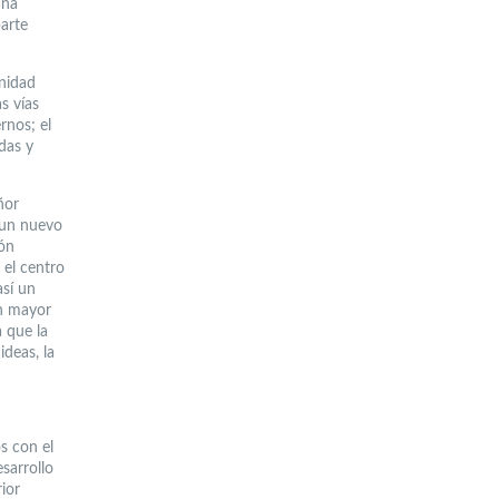
una
parte
unidad
s vías
rnos; el
odas y
ñor
 un nuevo
ión
 el centro
así un
un mayor
 que la
ideas, la
s con el
sarrollo
ior