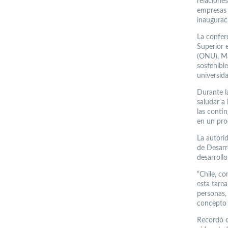
relaciones
empresas 
inaugurac
La confere
Superior e
(ONU), Ma
sostenibl
universid
Durante la
saludar a 
las conti
en un pro
La autori
de Desarr
desarroll
“Chile, c
esta tarea
personas, 
concepto 
Recordó q