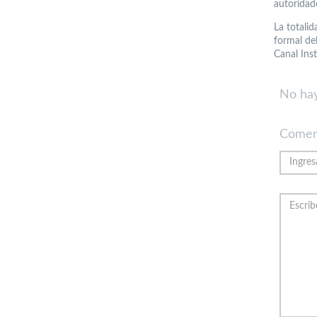
autoridad
La totalid
formal de
Canal Ins
No hay
Comen