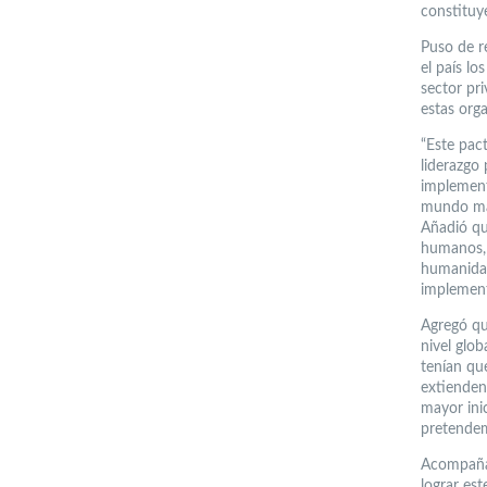
constituy
Puso de r
el país lo
sector pri
estas orga
“Este pact
liderazgo 
implement
mundo más
Añadió qu
humanos, 
humanidad
implementa
Agregó qu
nivel glob
tenían qu
extienden
mayor inic
pretende
Acompañar
lograr es