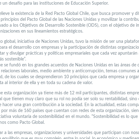
e un desafío para las instituciones de Educación Superior.
elieve la existencia de la Red Pacto Global Chile, que busca promover y di
s principios del Pacto Global de las Naciones Unidas y movilizar la contrib
vado a los Objetivos de Desarrollo Sostenible (ODS), con el objetivo de in
nizaciones en sus lineamientos estratégicos.
o global, iniciativa de Naciones Unidas, tuvo la misión de ser una plataf
para el desarrollo con empresas y la participación de distintas organizaci
ar y divulgar prácticas y políticas empresariales que cada vez apuntarán
 sostenible”.
e se fundó en los grandes acuerdos de Naciones Unidas en las áreas de 
relaciones laborales, medio ambiente y anticorrupción, temas comunes a
, de los cuales se desprendieron 10 principios que cada empresa y orga
 al interior de ella y en toda su cadena de valor.
e esta organización ya tiene más de 12 mil participantes, distintas empre
al que tienen muy claro que su rol no podía ser solo su rentabilidad, sino
e hacer una gran contribución a la sociedad. En la actualidad, estas comp
 por más de 160 países que cuentan con redes de esta organización, sien
iativa voluntaria de sostenibilidad en el mundo. “Sostenibilidad es lo que
mos como Pacto Global.
 a las empresas, organizaciones y universidades que participan con nos
te equilibrio que es muy complejo, entre lo social, lo económico y medioam