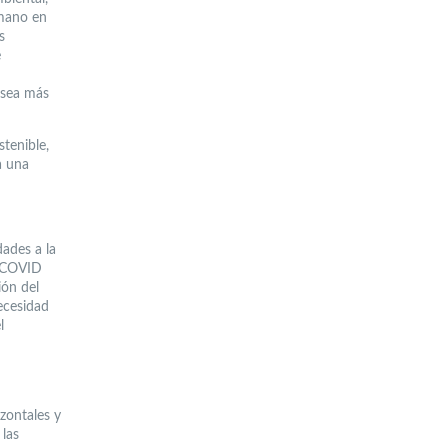
umano en
s
e
 sea más
tenible,
a una
dades a la
e COVID
ión del
ecesidad
l
zontales y
 las