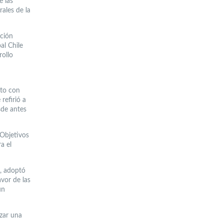
e las
ales de la
ación
al Chile
rollo
nto con
refirió a
sde antes
 Objetivos
a el
, adoptó
avor de las
un
zar una