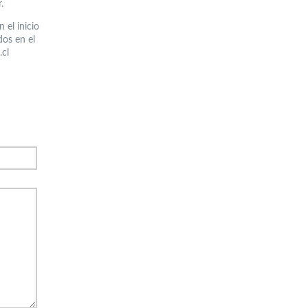
.
 el inicio
dos en el
.cl