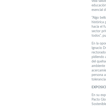
vida salu
educación 
esencial 
“Algo bel
histórica
hacia el f
sector pri
todos”, pu
En la opo
Ignacio D
rectorado
pidiendo 
del queha
ambiente 
acercamie
persona ad
toleranci
EXPOSIC
En su exp
Pacto Glo
Sostenibl