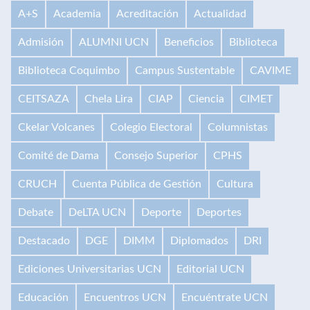
A+S
Academia
Acreditación
Actualidad
Admisión
ALUMNI UCN
Beneficios
Biblioteca
Biblioteca Coquimbo
Campus Sustentable
CAVIME
CEITSAZA
Chela Lira
CIAP
Ciencia
CIMET
Ckelar Volcanes
Colegio Electoral
Columnistas
Comité de Dama
Consejo Superior
CPHS
CRUCH
Cuenta Pública de Gestión
Cultura
Debate
DeLTA UCN
Deporte
Deportes
Destacado
DGE
DIMM
Diplomados
DRI
Ediciones Universitarias UCN
Editorial UCN
Educación
Encuentros UCN
Encuéntrate UCN