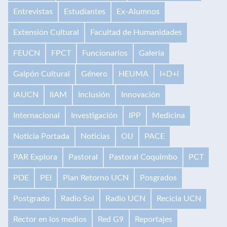
Entrevistas
Estudiantes
Ex-Alumnos
Extensión Cultural
Facultad de Humanidades
FEUCN
FPCT
Funcionarios
Galería
Galpón Cultural
Género
HEUMA
I+D+i
IAUCN
IIAM
Inclusión
Innovación
Internacional
Investigación
IPP
Medicina
Noticia Portada
Noticias
OIJ
PACE
PAR Explora
Pastoral
Pastoral Coquimbo
PCT
PDE
PEI
Plan Retorno UCN
Posgrados
Postgrado
Radio Sol
Radio UCN
Recicla UCN
Rector en los medios
Red G9
Reportajes