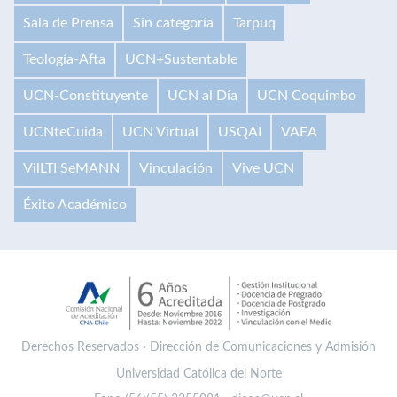
Sala de Prensa
Sin categoría
Tarpuq
Teología-Afta
UCN+Sustentable
UCN-Constituyente
UCN al Día
UCN Coquimbo
UCNteCuida
UCN Virtual
USQAI
VAEA
VilLTI SeMANN
Vinculación
Vive UCN
Éxito Académico
Derechos Reservados · Dirección de Comunicaciones y Admisión
Universidad Católica del Norte