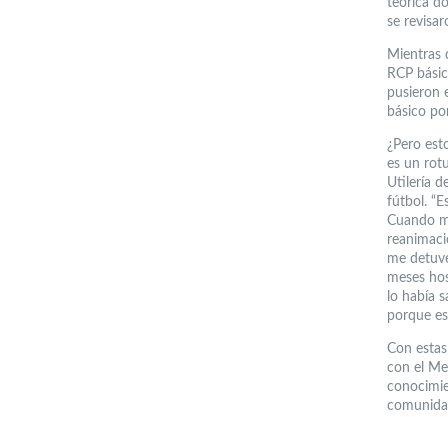
teórica d
se revisa
Mientras 
RCP básico
pusieron 
básico por
¿Pero est
es un rot
Utilería 
fútbol. “E
Cuando me
reanimaci
me detuve
meses hosp
lo había s
porque es
Con estas
con el Me
conocimie
comunida