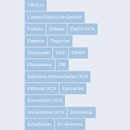
CRUCH
Cuenta Pública de Gestión
Cultura
Debate
DeLTA UCN
Deporte
Deportes
Destacado
DGE
DIMM
Diplomados
DRI
Ediciones Universitarias UCN
Editorial UCN
Educación
Encuentros UCN
Encuéntrate UCN
Entrevistas
Estudiantes
Ex-Alumnos