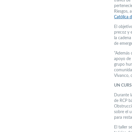
través de
perteneci
Riesgos, 
Católica 
El objeti
precoz y e
la cadena 
de emerge
“Además d
apoyo de 
grupo hum
comunidad
Vivanco, 
UN CURS
Durante la
de RCP bá
Obstrucci
sobre el 
para resta
El taller 