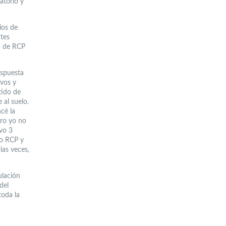
atorio y
ios de
ntes
mo de RCP
espuesta
ivos y
tido de
 al suelo.
cé la
ero yo no
uvo 3
ho RCP y
ias veces,
ulación
del
toda la