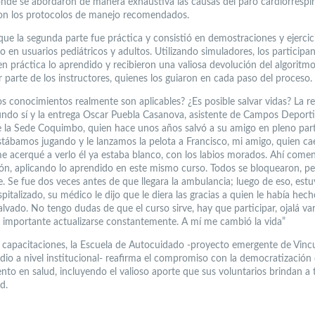
onde se abordaron de manera exhaustiva las causas del paro cardiorrespir
ron los protocolos de manejo recomendados.
que la segunda parte fue práctica y consistió en demostraciones y ejercic
 en usuarios pediátricos y adultos. Utilizando simuladores, los participa
en práctica lo aprendido y recibieron una valiosa devolución del algorit
 parte de los instructores, quienes los guiaron en cada paso del proceso.
os conocimientos realmente son aplicables? ¿Es posible salvar vidas? La r
undo sí y la entrega Oscar Puebla Casanova, asistente de Campos Deport
de la Sede Coquimbo, quien hace unos años salvó a su amigo en pleno par
stábamos jugando y le lanzamos la pelota a Francisco, mi amigo, quien cae
 acerqué a verlo él ya estaba blanco, con los labios morados. Ahí comen
ón, aplicando lo aprendido en este mismo curso. Todos se bloquearon, p
. Se fue dos veces antes de que llegara la ambulancia; luego de eso, est
italizado, su médico le dijo que le diera las gracias a quien le había hec
alvado. No tengo dudas de que el curso sirve, hay que participar, ojalá var
 importante actualizarse constantemente. A mí me cambió la vida”
 capacitaciones, la Escuela de Autocuidado -proyecto emergente de Vinc
dio a nivel institucional- reafirma el compromiso con la democratización 
nto en salud, incluyendo el valioso aporte que sus voluntarios brindan a 
d.