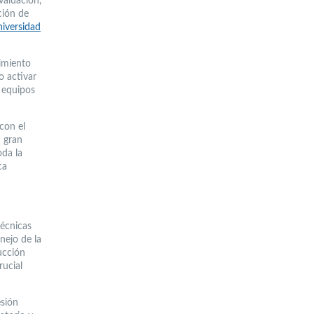
valuación,
ción de
iversidad
cimiento
o activar
s equipos
con el
 gran
oda la
ca
técnicas
nejo de la
ucción
rucial
esión