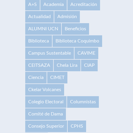
A+S
Academia
Acreditación
Actualidad
Admisión
ALUMNI UCN
Beneficios
Biblioteca
Biblioteca Coquimbo
Campus Sustentable
CAVIME
CEITSAZA
Chela Lira
CIAP
Ciencia
CIMET
Ckelar Volcanes
Colegio Electoral
Columnistas
Comité de Dama
Consejo Superior
CPHS