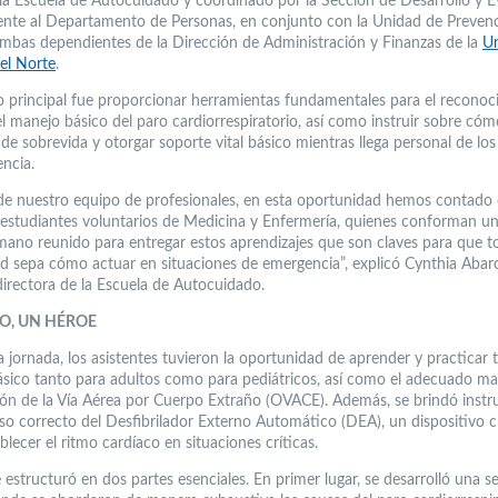
 la Escuela de Autocuidado y coordinado por la Sección de Desarrollo y E
ente al Departamento de Personas, en conjunto con la Unidad de Preven
ambas dependientes de la Dirección de Administración y Finanzas de la
Un
del Norte
.
vo principal fue proporcionar herramientas fundamentales para el recono
l manejo básico del paro cardiorrespiratorio, así como instruir sobre cóm
de sobrevida y otorgar soporte vital básico mientras llega personal de lo
ncia.
e nuestro equipo de profesionales, en esta oportunidad hemos contado 
estudiantes voluntarios de Medicina y Enfermería, quienes conforman un
ano reunido para entregar estos aprendizajes que son claves para que t
 sepa cómo actuar en situaciones de emergencia”, explicó Cynthia Abar
directora de la Escuela de Autocuidado.
O, UN HÉROE
 jornada, los asistentes tuvieron la oportunidad de aprender y practicar 
sico tanto para adultos como para pediátricos, así como el adecuado ma
ón de la Vía Aérea por Cuerpo Extraño (OVACE). Además, se brindó instr
uso correcto del Desfibrilador Externo Automático (DEA), un dispositivo c
blecer el ritmo cardíaco en situaciones críticas.
se estructuró en dos partes esenciales. En primer lugar, se desarrolló una s