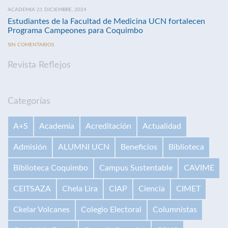
ACADEMIA 21 DICIEMBRE, 2024
Estudiantes de la Facultad de Medicina UCN fortalecen
Programa Campeones para Coquimbo
SIN COMENTARIOS
Revista Reflejos
Categorías
A+S
Academia
Acreditación
Actualidad
Admisión
ALUMNI UCN
Beneficios
Biblioteca
Biblioteca Coquimbo
Campus Sustentable
CAVIME
CEITSAZA
Chela Lira
CIAP
Ciencia
CIMET
Ckelar Volcanes
Colegio Electoral
Columnistas