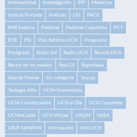
Internacional
Investigación
IPP
Medicina
Noticia Portada
Noticias
OIJ
PACE
PAR Explora
Pastoral
Pastoral Coquimbo
PCT
PDE
PEI
Plan Retorno UCN
Posgrados
Postgrado
Radio Sol
Radio UCN
Recicla UCN
Rector en los medios
Red G9
Reportajes
Sala de Prensa
Sin categoría
Tarpuq
Teología-Afta
UCN+Sustentable
UCN-Constituyente
UCN al Día
UCN Coquimbo
UCNteCuida
UCN Virtual
USQAI
VAEA
VilLTI SeMANN
Vinculación
Vive UCN