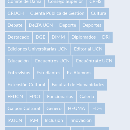
Comité de Dama
Consejo Superior
CPHS
CRUCH
Cuenta Pública de Gestión
Cultura
Debate
DeLTA UCN
Deporte
Deportes
Destacado
DGE
DIMM
Diplomados
DRI
Ediciones Universitarias UCN
Editorial UCN
Educación
Encuentros UCN
Encuéntrate UCN
Entrevistas
Estudiantes
Ex-Alumnos
Extensión Cultural
Facultad de Humanidades
FEUCN
FPCT
Funcionarios
Galería
Galpón Cultural
Género
HEUMA
I+D+i
IAUCN
IIAM
Inclusión
Innovación