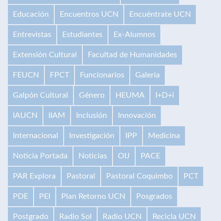
Educación
Encuentros UCN
Encuéntrate UCN
Entrevistas
Estudiantes
Ex-Alumnos
Extensión Cultural
Facultad de Humanidades
FEUCN
FPCT
Funcionarios
Galería
Galpón Cultural
Género
HEUMA
I+D+i
IAUCN
IIAM
Inclusión
Innovación
Internacional
Investigación
IPP
Medicina
Noticia Portada
Noticias
OIJ
PACE
PAR Explora
Pastoral
Pastoral Coquimbo
PCT
PDE
PEI
Plan Retorno UCN
Posgrados
Postgrado
Radio Sol
Radio UCN
Recicla UCN