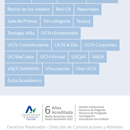
Rector en los medios
Red G9
Reportajes
Sala de Prensa
Sin categoría
Tarpuq
Teología-Afta
UCN+Sustentable
UCN-Constituyente
UCN al Día
UCN Coquimbo
UCNteCuida
UCN Virtual
USQAI
VAEA
VilLTI SeMANN
Vinculación
Vive UCN
Éxito Académico
Derechos Reservados · Dirección de Comunicaciones y Admisión