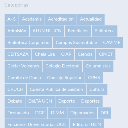
Categorías
A+S
Academia
Acreditación
Actualidad
Admisión
ALUMNI UCN
Beneficios
Biblioteca
Biblioteca Coquimbo
Campus Sustentable
CAVIME
CEITSAZA
Chela Lira
CIAP
Ciencia
CIMET
Ckelar Volcanes
Colegio Electoral
Columnistas
Comité de Dama
Consejo Superior
CPHS
CRUCH
Cuenta Pública de Gestión
Cultura
Debate
DeLTA UCN
Deporte
Deportes
Destacado
DGE
DIMM
Diplomados
DRI
Ediciones Universitarias UCN
Editorial UCN