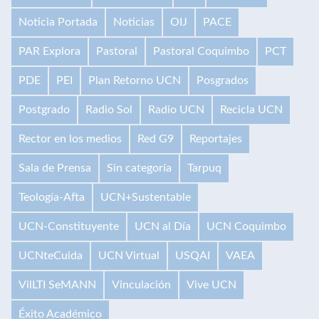
Noticia Portada
Noticias
OIJ
PACE
PAR Explora
Pastoral
Pastoral Coquimbo
PCT
PDE
PEI
Plan Retorno UCN
Posgrados
Postgrado
Radio Sol
Radio UCN
Recicla UCN
Rector en los medios
Red G9
Reportajes
Sala de Prensa
Sin categoría
Tarpuq
Teología-Afta
UCN+Sustentable
UCN-Constituyente
UCN al Día
UCN Coquimbo
UCNteCuida
UCN Virtual
USQAI
VAEA
VilLTI SeMANN
Vinculación
Vive UCN
Éxito Académico