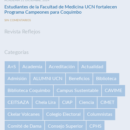
ACADEMIA 21 DICIEMBRE, 2024
Estudiantes de la Facultad de Medicina UCN fortalecen
Programa Campeones para Coquimbo
SIN COMENTARIOS
Revista Reflejos
Categorías
A+S
Academia
Acreditación
Actualidad
Admisión
ALUMNI UCN
Beneficios
Biblioteca
Biblioteca Coquimbo
Campus Sustentable
CAVIME
CEITSAZA
Chela Lira
CIAP
Ciencia
CIMET
Ckelar Volcanes
Colegio Electoral
Columnistas
Comité de Dama
Consejo Superior
CPHS