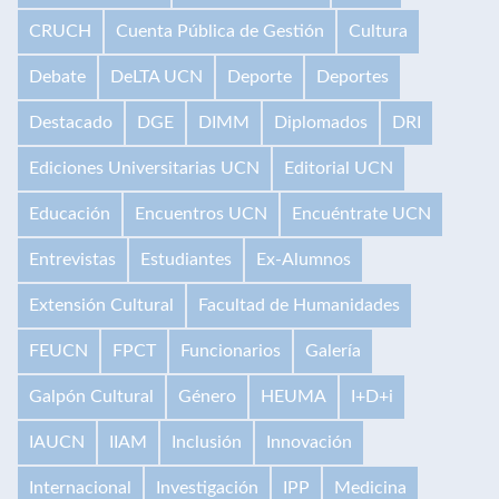
CRUCH
Cuenta Pública de Gestión
Cultura
Debate
DeLTA UCN
Deporte
Deportes
Destacado
DGE
DIMM
Diplomados
DRI
Ediciones Universitarias UCN
Editorial UCN
Educación
Encuentros UCN
Encuéntrate UCN
Entrevistas
Estudiantes
Ex-Alumnos
Extensión Cultural
Facultad de Humanidades
FEUCN
FPCT
Funcionarios
Galería
Galpón Cultural
Género
HEUMA
I+D+i
IAUCN
IIAM
Inclusión
Innovación
Internacional
Investigación
IPP
Medicina