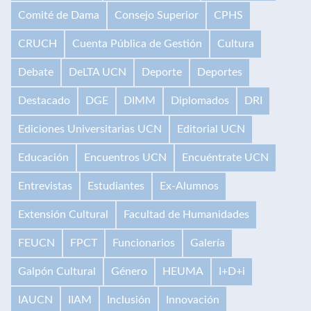
Comité de Dama
Consejo Superior
CPHS
CRUCH
Cuenta Pública de Gestión
Cultura
Debate
DeLTA UCN
Deporte
Deportes
Destacado
DGE
DIMM
Diplomados
DRI
Ediciones Universitarias UCN
Editorial UCN
Educación
Encuentros UCN
Encuéntrate UCN
Entrevistas
Estudiantes
Ex-Alumnos
Extensión Cultural
Facultad de Humanidades
FEUCN
FPCT
Funcionarios
Galería
Galpón Cultural
Género
HEUMA
I+D+i
IAUCN
IIAM
Inclusión
Innovación