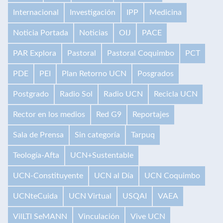
Internacional
Investigación
IPP
Medicina
Noticia Portada
Noticias
OIJ
PACE
PAR Explora
Pastoral
Pastoral Coquimbo
PCT
PDE
PEI
Plan Retorno UCN
Posgrados
Postgrado
Radio Sol
Radio UCN
Recicla UCN
Rector en los medios
Red G9
Reportajes
Sala de Prensa
Sin categoría
Tarpuq
Teología-Afta
UCN+Sustentable
UCN-Constituyente
UCN al Día
UCN Coquimbo
UCNteCuida
UCN Virtual
USQAI
VAEA
VilLTI SeMANN
Vinculación
Vive UCN