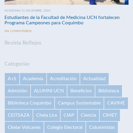
ACADEMIA 21 DICIEMBRE, 2024
Estudiantes de la Facultad de Medicina UCN fortalecen
Programa Campeones para Coquimbo
SIN COMENTARIOS
Revista Reflejos
Categorías
A+S
Academia
Acreditación
Actualidad
Admisión
ALUMNI UCN
Beneficios
Biblioteca
Biblioteca Coquimbo
Campus Sustentable
CAVIME
CEITSAZA
Chela Lira
CIAP
Ciencia
CIMET
Ckelar Volcanes
Colegio Electoral
Columnistas