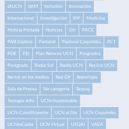
IAUCN
IIAM
Inclusión
Innovación
Internacional
Investigación
IPP
Medicina
Noticia Portada
Noticias
OIJ
PACE
PAR Explora
Pastoral
Pastoral Coquimbo
PCT
PDE
PEI
Plan Retorno UCN
Posgrados
Postgrado
Radio Sol
Radio UCN
Recicla UCN
Rector en los medios
Red G9
Reportajes
Sala de Prensa
Sin categoría
Tarpuq
Teología-Afta
UCN+Sustentable
UCN-Constituyente
UCN al Día
UCN Coquimbo
UCNteCuida
UCN Virtual
USQAI
VAEA