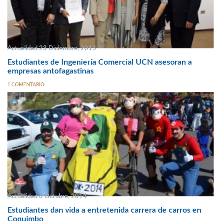
Actualidad 23 Diciembre, 2013
Estudiantes de Ingeniería Comercial UCN asesoran a
empresas antofagastinas
1 COMENTARIO
Actualidad 6 Octubre, 2014
Estudiantes dan vida a entretenida carrera de carros en
Coquimbo