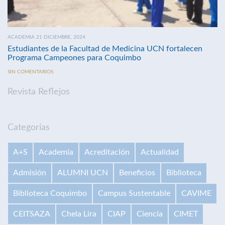
ACADEMIA 21 DICIEMBRE, 2024
Estudiantes de la Facultad de Medicina UCN fortalecen
Programa Campeones para Coquimbo
SIN COMENTARIOS
Revista Reflejos
Categorías
A+S
Academia
Acreditación
Actualidad
Admisión
ALUMNI UCN
Beneficios
Biblioteca
Biblioteca Coquimbo
Campus Sustentable
CAVIME
CEITSAZA
Chela Lira
CIAP
Ciencia
CIMET