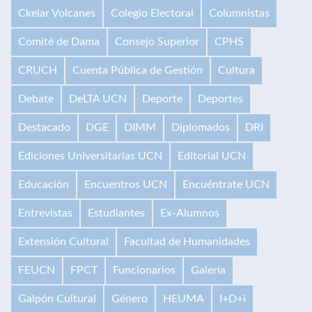
Ckelar Volcanes
Colegio Electoral
Columnistas
Comité de Dama
Consejo Superior
CPHS
CRUCH
Cuenta Pública de Gestión
Cultura
Debate
DeLTA UCN
Deporte
Deportes
Destacado
DGE
DIMM
Diplomados
DRI
Ediciones Universitarias UCN
Editorial UCN
Educación
Encuentros UCN
Encuéntrate UCN
Entrevistas
Estudiantes
Ex-Alumnos
Extensión Cultural
Facultad de Humanidades
FEUCN
FPCT
Funcionarios
Galería
Galpón Cultural
Género
HEUMA
I+D+i