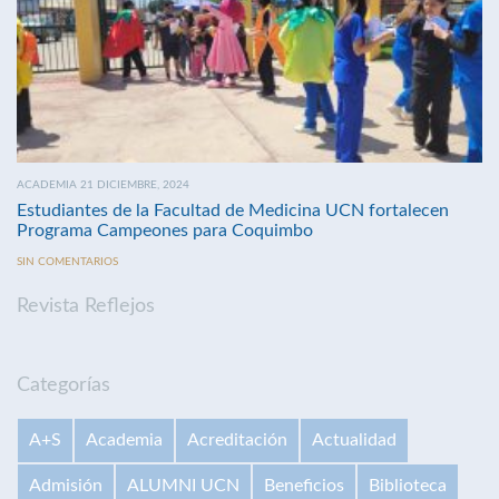
ACADEMIA 21 DICIEMBRE, 2024
Estudiantes de la Facultad de Medicina UCN fortalecen
Programa Campeones para Coquimbo
SIN COMENTARIOS
Revista Reflejos
Categorías
A+S
Academia
Acreditación
Actualidad
Admisión
ALUMNI UCN
Beneficios
Biblioteca