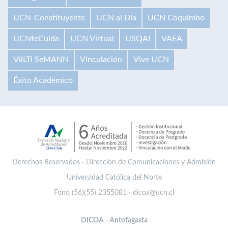
UCN-Constituyente
UCN al Día
UCN Coquimbo
UCNteCuida
UCN Virtual
USQAI
VAEA
VilLTI SeMANN
Vinculación
Vive UCN
Éxito Académico
Derechos Reservados · Dirección de Comunicaciones y Admisión
Universidad Católica del Norte
Fono (56)(55) 2355081 · dicoa@ucn.cl
DICOA - Antofagasta