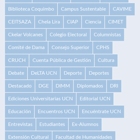
Biblioteca Coquimbo
Campus Sustentable
CAVIME
CEITSAZA
Chela Lira
CIAP
Ciencia
CIMET
Ckelar Volcanes
Colegio Electoral
Columnistas
Comité de Dama
Consejo Superior
CPHS
CRUCH
Cuenta Pública de Gestión
Cultura
Debate
DeLTA UCN
Deporte
Deportes
Destacado
DGE
DIMM
Diplomados
DRI
Ediciones Universitarias UCN
Editorial UCN
Educación
Encuentros UCN
Encuéntrate UCN
Entrevistas
Estudiantes
Ex-Alumnos
Extensión Cultural
Facultad de Humanidades