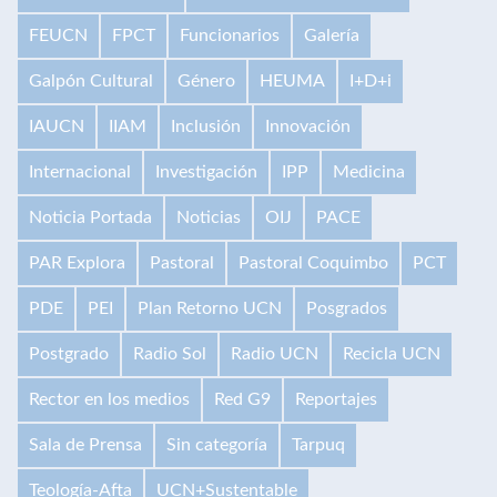
FEUCN
FPCT
Funcionarios
Galería
Galpón Cultural
Género
HEUMA
I+D+i
IAUCN
IIAM
Inclusión
Innovación
Internacional
Investigación
IPP
Medicina
Noticia Portada
Noticias
OIJ
PACE
PAR Explora
Pastoral
Pastoral Coquimbo
PCT
PDE
PEI
Plan Retorno UCN
Posgrados
Postgrado
Radio Sol
Radio UCN
Recicla UCN
Rector en los medios
Red G9
Reportajes
Sala de Prensa
Sin categoría
Tarpuq
Teología-Afta
UCN+Sustentable