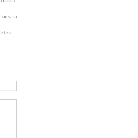
la básica
fianza su
e tesis