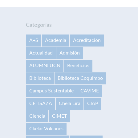
Categorías
A+S
Academia
Acreditación
Actualidad
Admisión
ALUMNI UCN
Beneficios
Biblioteca
Biblioteca Coquimbo
Campus Sustentable
CAVIME
CEITSAZA
Chela Lira
CIAP
Ciencia
CIMET
Ckelar Volcanes