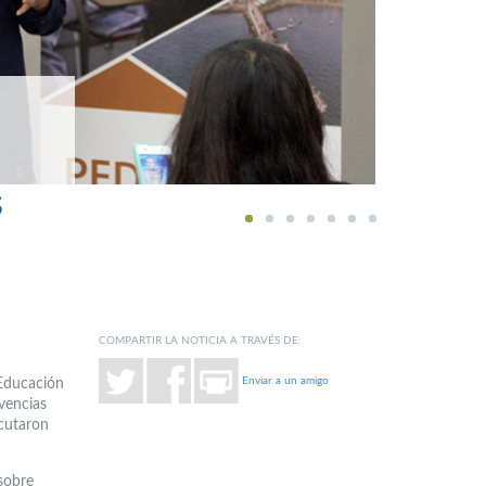
s
1
2
3
4
5
6
7
COMPARTIR LA NOTICIA A TRAVÉS DE:
Enviar a un amigo
 Educación
vencias
ecutaron
sobre