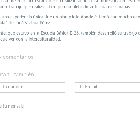
coso fue el primer estudiante en realizar su práctica profesional en escue
una, trabajo que realizó a tiempo completo durante cuatro semanas.
vo una experiencia única, fue un plan piloto donde él tomó con mucha con
aula”, destacó Viviana Pérez.
nte, que estuvo en la Escuela Básica E-26, también desarrolló su trabajo d
que ver con la interculturalidad.
 comentarios
ta tu también