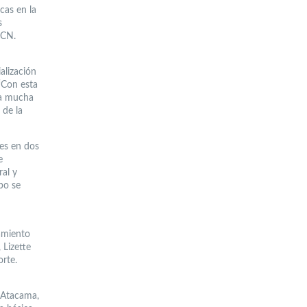
cas en la
s
UCN.
alización
“Con esta
da mucha
 de la
tes en dos
e
ral y
po se
ñamiento
 Lizette
rte.
 Atacama,