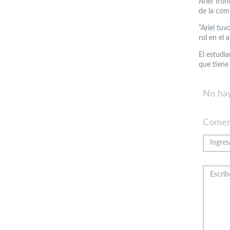
Ariel Tron
de la com
“Ariel tu
rol en el 
El estudia
que tiene 
No hay
Comen