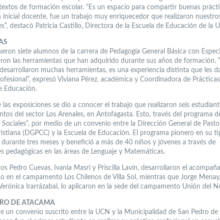
textos de formación escolar. “Es un espacio para compartir buenas prácti
 inicial docente, fue un trabajo muy enriquecedor que realizaron nuestro
s”, destacó Patricia Castillo, Directora de la Escuela de Educación de la 
AS
fueron siete alumnos de la carrera de Pedagogía General Básica con Especi
aron las herramientas que han adquirido durante sus años de formación. 
 desarrollaron muchas herramientas, es una experiencia distinta que les 
rofesional”, expresó Viviana Pérez, académica y Coordinadora de Prácticas
e Educación.
las exposiciones se dio a conocer el trabajo que realizaron seis estudian
os del sector Los Arenales, en Antofagasta. Esto, través del programa d
s Sociales”, por medio de un convenio entre la Dirección General de Pasto
ristiana (DGPCC) y la Escuela de Educación. El programa pionero en su ti
ó durante tres meses y benefició a más de 40 niños y jóvenes a través de
es pedagógicas en las áreas de Lenguaje y Matemáticas.
os Pedro Cuevas, Ivania Masri y Priscilla Lavín, desarrollaron el acompa
o en el campamento Los Chilenos de Villa Sol, mientras que Jorge Menay,
erónica Irarrázabal, lo aplicaron en la sede del campamento Unión del No
RO DE ATACAMA
de un convenio suscrito entre la UCN y la Municipalidad de San Pedro de