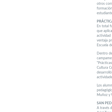
otros con
formación
estudiante
PRÁCTIC
En total 
que aplic
actividad
ventaja p
Escuela d
Dentro de 
campament
“Práctica
Cultura C
desarroll
actividad
Los alumn
pedagógic
Muñoz y V
SAN PED
A través 