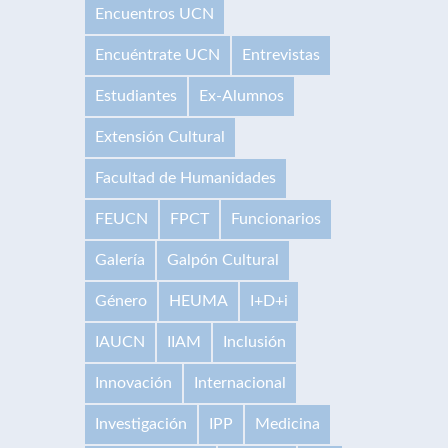
Encuentros UCN
Encuéntrate UCN
Entrevistas
Estudiantes
Ex-Alumnos
Extensión Cultural
Facultad de Humanidades
FEUCN
FPCT
Funcionarios
Galería
Galpón Cultural
Género
HEUMA
I+D+i
IAUCN
IIAM
Inclusión
Innovación
Internacional
Investigación
IPP
Medicina