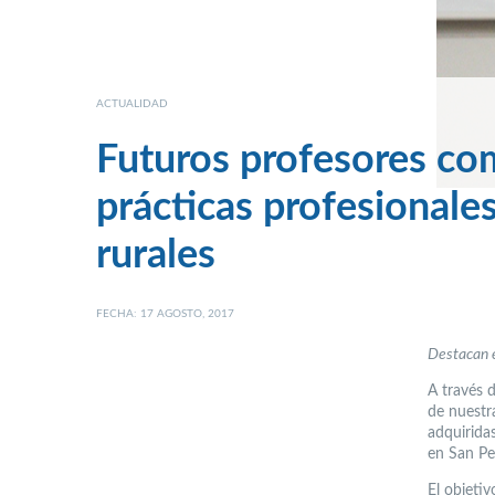
ACTUALIDAD
Futuros profesores co
prácticas profesional
rurales
FECHA: 17 AGOSTO, 2017
Destacan e
A través 
de nuestr
adquiridas
en San P
El objeti