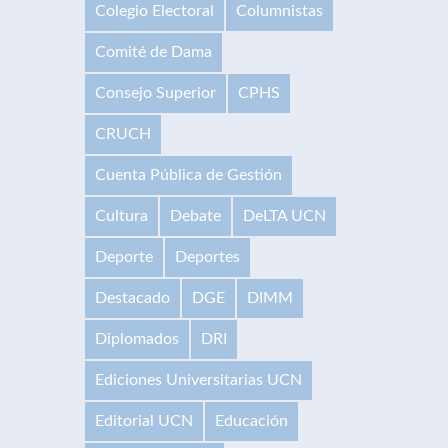
Colegio Electoral
Columnistas
Comité de Dama
Consejo Superior
CPHS
CRUCH
Cuenta Pública de Gestión
Cultura
Debate
DeLTA UCN
Deporte
Deportes
Destacado
DGE
DIMM
Diplomados
DRI
Ediciones Universitarias UCN
Editorial UCN
Educación