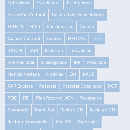
Entrevistas
Estudiantes
Ex-Alumnos
Extensión Cultural
Facultad de Humanidades
FEUCN
FPCT
Funcionarios
Galería
Galpón Cultural
Género
HEUMA
I+D+i
IAUCN
IIAM
Inclusión
Innovación
Internacional
Investigación
IPP
Medicina
Noticia Portada
Noticias
OIJ
PACE
PAR Explora
Pastoral
Pastoral Coquimbo
PCT
PDE
PEI
Plan Retorno UCN
Posgrados
Postgrado
Radio Sol
Radio UCN
Recicla UCN
Rector en los medios
Red G9
Reportajes