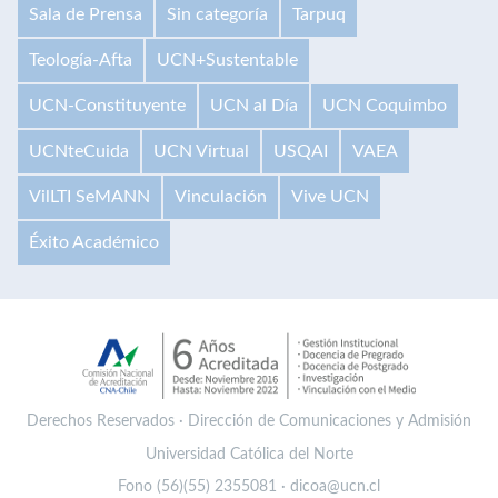
Sala de Prensa
Sin categoría
Tarpuq
Teología-Afta
UCN+Sustentable
UCN-Constituyente
UCN al Día
UCN Coquimbo
UCNteCuida
UCN Virtual
USQAI
VAEA
VilLTI SeMANN
Vinculación
Vive UCN
Éxito Académico
Derechos Reservados · Dirección de Comunicaciones y Admisión
Universidad Católica del Norte
Fono (56)(55) 2355081 · dicoa@ucn.cl