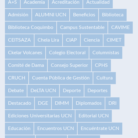
A+S
Academia
Acreditación
Actualidad
Admisión
ALUMNI UCN
Beneficios
Biblioteca
Biblioteca Coquimbo
Campus Sustentable
CAVIME
CEITSAZA
Chela Lira
CIAP
Ciencia
CIMET
Ckelar Volcanes
Colegio Electoral
Columnistas
Comité de Dama
Consejo Superior
CPHS
CRUCH
Cuenta Pública de Gestión
Cultura
Debate
DeLTA UCN
Deporte
Deportes
Destacado
DGE
DIMM
Diplomados
DRI
Ediciones Universitarias UCN
Editorial UCN
Educación
Encuentros UCN
Encuéntrate UCN