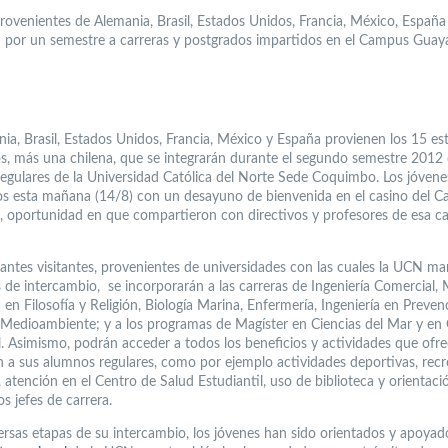
rovenientes de Alemania, Brasil, Estados Unidos, Francia, México, España 
n por un semestre a carreras y postgrados impartidos en el Campus Guay
ia, Brasil, Estados Unidos, Francia, México y España provienen los 15 es
os, más una chilena, que se integrarán durante el segundo semestre 201
egulares de la Universidad Católica del Norte Sede Coquimbo. Los jóvene
s esta mañana (14/8) con un desayuno de bienvenida en el casino del 
 oportunidad en que compartieron con directivos y profesores de esa c
iantes visitantes, provenientes de universidades con las cuales la UCN ma
 de intercambio, se incorporarán a las carreras de Ingeniería Comercial, 
en Filosofía y Religión, Biología Marina, Enfermería, Ingeniería en Preven
 Medioambiente; y a los programas de Magíster en Ciencias del Mar y en
. Asimismo, podrán acceder a todos los beneficios y actividades que ofre
ón a sus alumnos regulares, como por ejemplo actividades deportivas, recr
, atención en el Centro de Salud Estudiantil, uso de biblioteca y orientaci
os jefes de carrera.
versas etapas de su intercambio, los jóvenes han sido orientados y apoyad