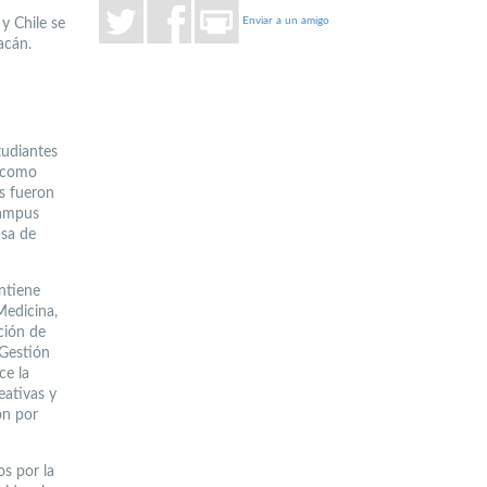
Enviar a un amigo
y Chile se
acán.
tudiantes
2 como
s fueron
Campus
asa de
ntiene
Medicina,
ción de
 Gestión
ce la
eativas y
ón por
os por la