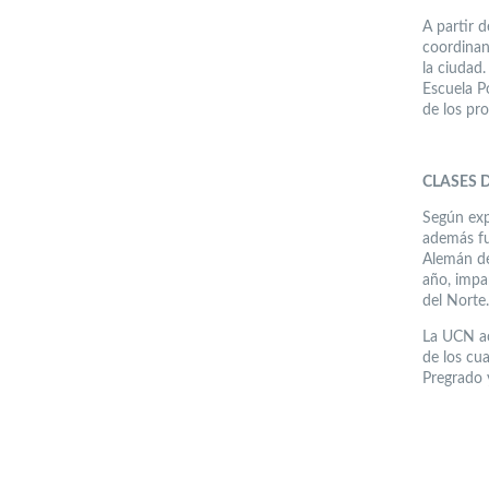
A partir d
coordinan
la ciudad
Escuela Po
de los pr
CLASES 
Según exp
además fue
Alemán de
año, impa
del Norte.
La UCN ac
de los cu
Pregrado 