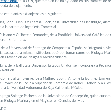
nternacional
de la UCN, que también los ha ayudado en sus trámites de re
queda de alojamiento.
 de estudiantes extranjeros es el siguiente:
des, Jonni Debus y Theresa Hock, de la Universidad de Flensburgo, Alema
 a la carrera de Ingeniería Comercial.
eliciano y Guilherme Fernandes, de la Pontificia Universidad Católica de 
igieron Enfermería.
, de la Universidad de Santiago de Compostela, España, se integrará a Me
ía Lastra, de la misma institución, optó por tomar ramos de Biología Mar
a en Prevención de Riesgos y Medioambiente.
ins, de la Ball State University, Estados Unidos, se incorporará a Pedago
y Religión.
a Comercial también recibe a Mathieu Bobin, Antoine Le Borgne, Emilie
te Savary, de la Escuela Superior de Comercio de Rouen, Francia; y a Gio
de la Universidad Autónoma de Baja California, México.
e agrega Solange Pacheco, de la Universidad de Concepción, quien cursará
en Biología Marina y en el Magister en Ciencias del Mar.
ADO