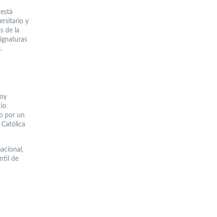
 está
rsitario y
s de la
signaturas
.
hoy
cio
o por un
 Católica
acional,
til de