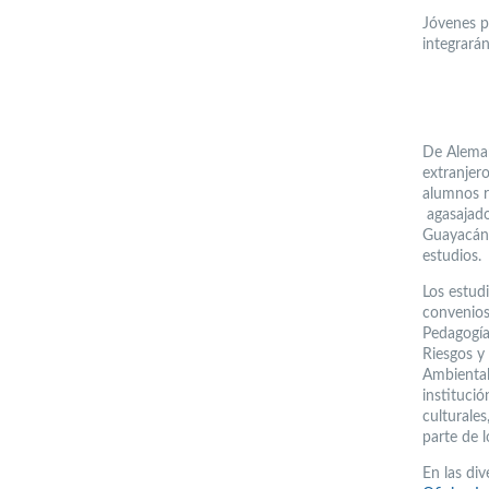
Jóvenes p
integrará
De Aleman
extranjer
alumnos r
agasajado
Guayacán,
estudios.
Los estud
convenios
Pedagogía 
Riesgos y
Ambiental
instituci
culturales
parte de l
En las di