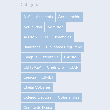
Categorías
A+S
Academia
Acreditación
Actualidad
Admisión
ALUMNI UCN
Beneficios
Biblioteca
Biblioteca Coquimbo
Campus Sustentable
CAVIME
CEITSAZA
Chela Lira
CIAP
Ciencia
CIMET
Ckelar Volcanes
Colegio Electoral
Columnistas
Comité de Dama