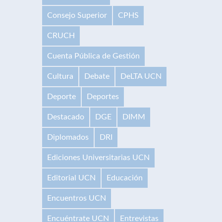
Consejo Superior
CPHS
CRUCH
Cuenta Pública de Gestión
Cultura
Debate
DeLTA UCN
Deporte
Deportes
Destacado
DGE
DIMM
Diplomados
DRI
Ediciones Universitarias UCN
Editorial UCN
Educación
Encuentros UCN
Encuéntrate UCN
Entrevistas