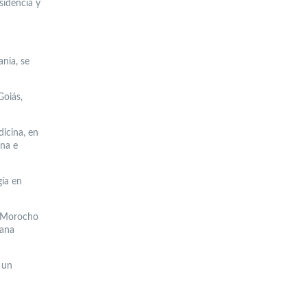
sidencia y
nia, se
Goiás,
dicina, en
ina e
gía en
n Morocho
vana
 un