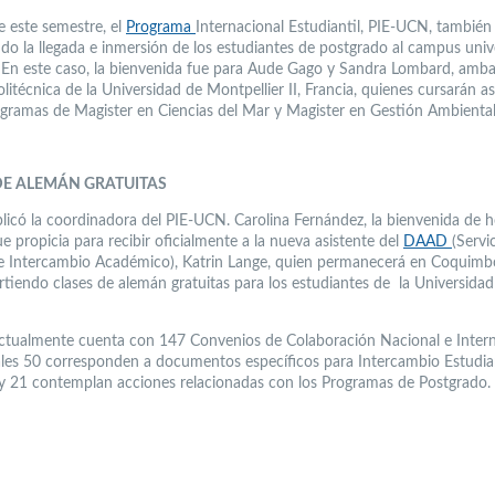
e este semestre, el
Programa
Internacional Estudiantil, PIE-UCN, también
do la llegada e inmersión de los estudiantes de postgrado al campus unive
. En este caso, la bienvenida fue para Aude Gago y Sandra Lombard, amba
litécnica de la Universidad de Montpellier II, Francia, quienes cursarán a
ogramas de Magister en Ciencias del Mar y Magister en Gestión Ambiental
DE ALEMÁN GRATUITAS
licó la coordinadora del PIE-UCN. Carolina Fernández, la bienvenida de 
 propicia para recibir oficialmente a la nueva asistente del
DAAD
(Servi
 Intercambio Académico), Katrin Lange, quien permanecerá en Coquimb
rtiendo clases de alemán gratuitas para los estudiantes de la Universidad
tualmente cuenta con 147 Convenios de Colaboración Nacional e Intern
ales 50 corresponden a documentos específicos para Intercambio Estudian
y 21 contemplan acciones relacionadas con los Programas de Postgrado.