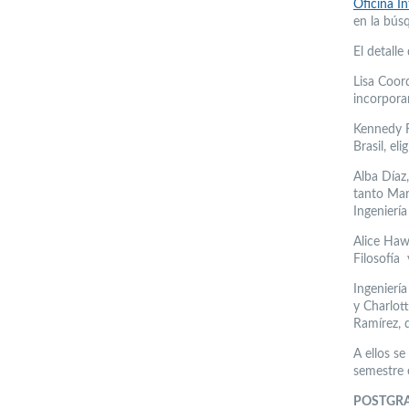
Oficina I
en la bús
El detalle
Lisa Coor
incorporan
Kennedy F
Brasil, el
Alba Díaz
tanto Mar
Ingenierí
Alice Hawk
Filosofía 
Ingenierí
y Charlot
Ramírez, 
A ellos s
semestre 
POSTGR