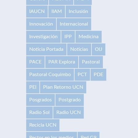
IAUCN
IIAM
Inclusión
Innovación
Internacional
Investigación
IPP
Medicina
Noticia Portada
Noticias
OIJ
PACE
PAR Explora
Pastoral
Pastoral Coquimbo
PCT
PDE
PEI
Plan Retorno UCN
Posgrados
Postgrado
Radio Sol
Radio UCN
Recicla UCN
Rector en los medios
Red G9