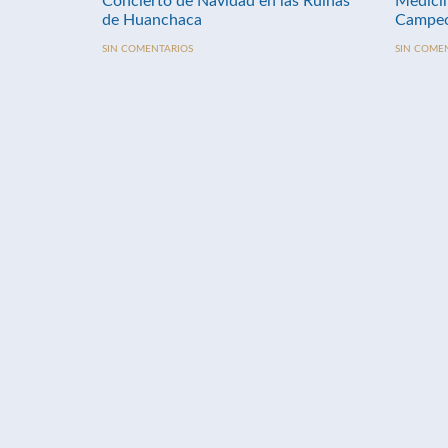
Concierto de Navidad en las Ruinas
Medici
de Huanchaca
Campeo
SIN COMENTARIOS
SIN COME