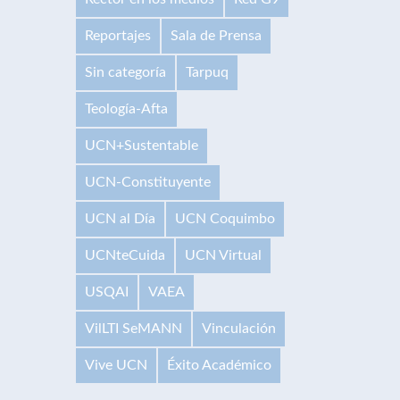
Reportajes
Sala de Prensa
Sin categoría
Tarpuq
Teología-Afta
UCN+Sustentable
UCN-Constituyente
UCN al Día
UCN Coquimbo
UCNteCuida
UCN Virtual
USQAI
VAEA
VilLTI SeMANN
Vinculación
Vive UCN
Éxito Académico