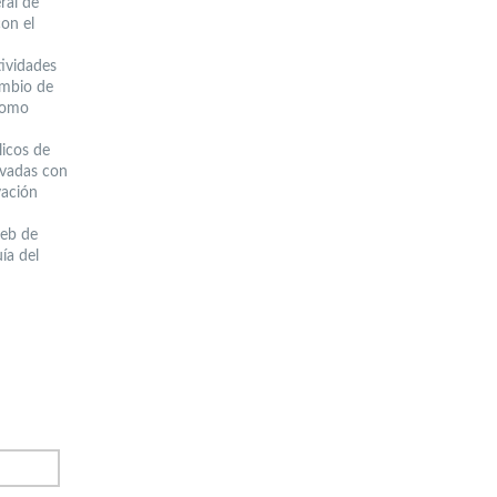
ral de
con el
tividades
ambio de
 como
licos de
ivadas con
vación
web de
ía del