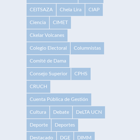
CEITSAZA
Chela Lira
CIAP
Ciencia
CIMET
Ckelar Volcanes
Colegio Electoral
Columnistas
Comité de Dama
Consejo Superior
CPHS
CRUCH
Cuenta Pública de Gestión
Cultura
Debate
DeLTA UCN
Deporte
Deportes
Destacado
DGE
DIMM