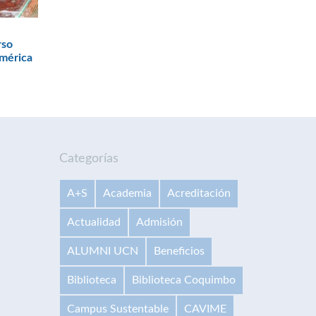
rso
América
Categorías
A+S
Academia
Acreditación
Actualidad
Admisión
ALUMNI UCN
Beneficios
Biblioteca
Biblioteca Coquimbo
Campus Sustentable
CAVIME