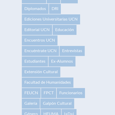
Diplomados
DRI
Ediciones Universitarias UCN
Editorial UCN
Educación
Encuentros UCN
Encuéntrate UCN
Entrevistas
Estudiantes
Ex-Alumnos
Extensión Cultural
Facultad de Humanidades
FEUCN
FPCT
Funcionarios
Galería
Galpón Cultural
Género
HEUMA
I+D+i