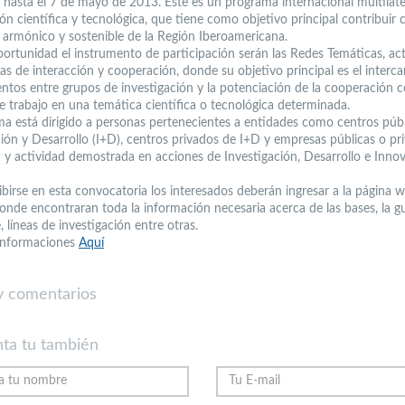
 hasta el 7 de mayo de 2013. Este es un programa internacional multilate
n científica y tecnológica, que tiene como objetivo principal contribuir 
o armónico y sostenible de la Región Iberoamericana.
portunidad el instrumento de participación serán las Redes Temáticas, ac
ras de interacción y cooperación, donde su objetivo principal es el interc
ntos entre grupos de investigación y la potenciación de la cooperación
 trabajo en una temática científica o tecnológica determinada.
ma está dirigido a personas pertenecientes a entidades como centros púb
ción y Desarrollo (I+D), centros privados de I+D y empresas públicas o pr
 y actividad demostrada en acciones de Investigación, Desarrollo e Inno
ribirse en esta convocatoria los interesados deberán ingresar a la página 
nde encontraran toda la información necesaria acerca de las bases, la gu
e, líneas de investigación entre otras.
informaciones
Aquí
 comentarios
ta tu también