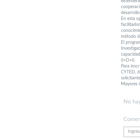
extenderá
cooperació
desarroll
En esta o
facilitado
conocimie
método de
El progra
Investiga
capacidad
(I+D+I).
Para insc
CYTED, do
solicitant
Mayores 
No hay
Comen