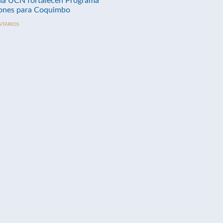
na UCN fortalecen Programa
nes para Coquimbo
NTARIOS