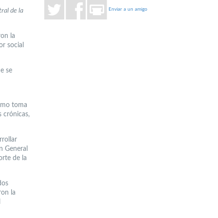
Enviar a un amigo
ral de la
ron la
r social
de se
como toma
 crónicas,
rollar
ón General
rte de la
dos
ron la
l