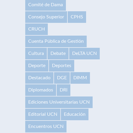
Comité de Dama
Consejo Superior
CPHS
CRUCH
Cuenta Pública de Gestión
Cultura
Debate
DeLTA UCN
Deporte
Deportes
Destacado
DGE
DIMM
Diplomados
DRI
Ediciones Universitarias UCN
Editorial UCN
Educación
Encuentros UCN