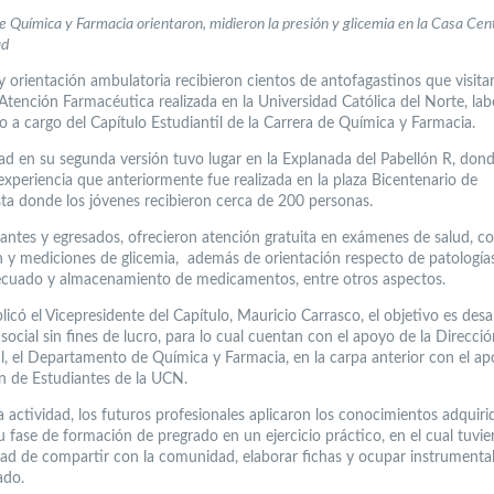
 Química y Farmacia orientaron, midieron la presión y glicemia en la Casa Cent
ad
y orientación ambulatoria recibieron cientos de antofagastinos que visita
Atención Farmacéutica realizada en la Universidad Católica del Norte, labo
o a cargo del Capítulo Estudiantil de la Carrera de Química y Farmacia.
dad en su segunda versión tuvo lugar en la Explanada del Pabellón R, don
 experiencia que anteriormente fue realizada en la plaza Bicentenario de
ta donde los jóvenes recibieron cerca de 200 personas.
iantes y egresados, ofrecieron atención gratuita en exámenes de salud, 
n y mediciones de glicemia, además de orientación respecto de patologías
ecuado y almacenamiento de medicamentos, entre otros aspectos.
icó el Vicepresidente del Capítulo, Mauricio Carrasco, el objetivo es desar
social sin fines de lucro, para lo cual cuentan con el apoyo de la Direcci
il, el Departamento de Química y Farmacia, en la carpa anterior con el apo
n de Estudiantes de la UCN.
a actividad, los futuros profesionales aplicaron los conocimientos adquiri
 fase de formación de pregrado en un ejercicio práctico, en el cual tuvie
ad de compartir con la comunidad, elaborar fichas y ocupar instrumenta
zado.