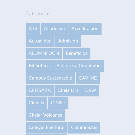
Categorías
A+S
Academia
Acreditación
Actualidad
Admisión
ALUMNI UCN
Beneficios
Biblioteca
Biblioteca Coquimbo
Campus Sustentable
CAVIME
CEITSAZA
Chela Lira
CIAP
Ciencia
CIMET
Ckelar Volcanes
Colegio Electoral
Columnistas