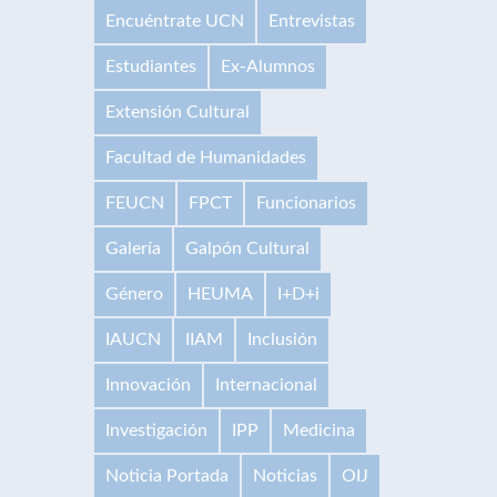
Encuéntrate UCN
Entrevistas
Estudiantes
Ex-Alumnos
Extensión Cultural
Facultad de Humanidades
FEUCN
FPCT
Funcionarios
Galería
Galpón Cultural
Género
HEUMA
I+D+i
IAUCN
IIAM
Inclusión
Innovación
Internacional
Investigación
IPP
Medicina
Noticia Portada
Noticias
OIJ