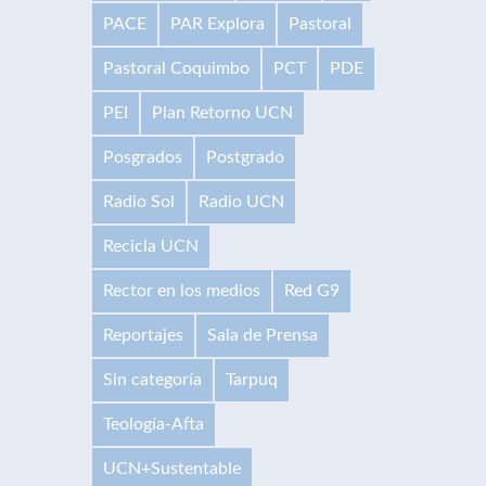
PACE
PAR Explora
Pastoral
Pastoral Coquimbo
PCT
PDE
PEI
Plan Retorno UCN
Posgrados
Postgrado
Radio Sol
Radio UCN
Recicla UCN
Rector en los medios
Red G9
Reportajes
Sala de Prensa
Sin categoría
Tarpuq
Teología-Afta
UCN+Sustentable