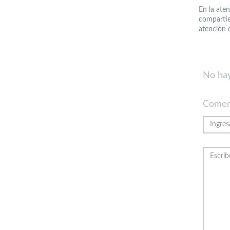
En la ate
compartie
atención 
No hay
Comen