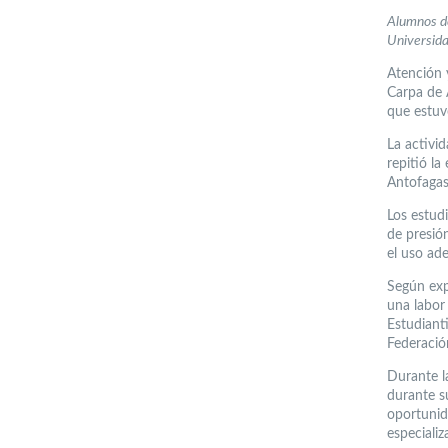
Alumnos de
Universid
Atención 
Carpa de 
que estuv
La activi
repitió la
Antofagas
Los estud
de presió
el uso ad
Según expl
una labor 
Estudiant
Federació
Durante l
durante su
oportunid
especiali