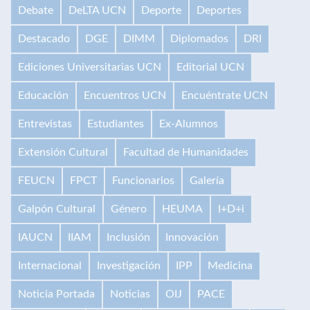
Debate
DeLTA UCN
Deporte
Deportes
Destacado
DGE
DIMM
Diplomados
DRI
Ediciones Universitarias UCN
Editorial UCN
Educación
Encuentros UCN
Encuéntrate UCN
Entrevistas
Estudiantes
Ex-Alumnos
Extensión Cultural
Facultad de Humanidades
FEUCN
FPCT
Funcionarios
Galería
Galpón Cultural
Género
HEUMA
I+D+i
IAUCN
IIAM
Inclusión
Innovación
Internacional
Investigación
IPP
Medicina
Noticia Portada
Noticias
OIJ
PACE