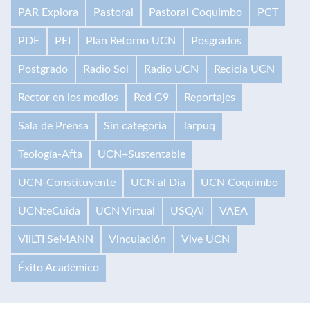
PAR Explora
Pastoral
Pastoral Coquimbo
PCT
PDE
PEI
Plan Retorno UCN
Posgrados
Postgrado
Radio Sol
Radio UCN
Recicla UCN
Rector en los medios
Red G9
Reportajes
Sala de Prensa
Sin categoría
Tarpuq
Teología-Afta
UCN+Sustentable
UCN-Constituyente
UCN al Día
UCN Coquimbo
UCNteCuida
UCN Virtual
USQAI
VAEA
VilLTI SeMANN
Vinculación
Vive UCN
Éxito Académico