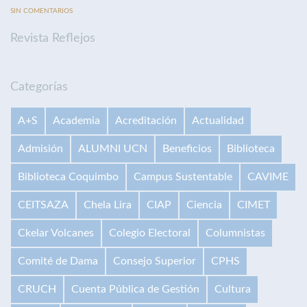
SIN COMENTARIOS
Revista Reflejos
Categorías
A+S
Academia
Acreditación
Actualidad
Admisión
ALUMNI UCN
Beneficios
Biblioteca
Biblioteca Coquimbo
Campus Sustentable
CAVIME
CEITSAZA
Chela Lira
CIAP
Ciencia
CIMET
Ckelar Volcanes
Colegio Electoral
Columnistas
Comité de Dama
Consejo Superior
CPHS
CRUCH
Cuenta Pública de Gestión
Cultura