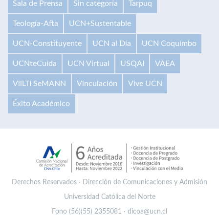
Sala de Prensa
Sin categoría
Tarpuq
Teología-Afta
UCN+Sustentable
UCN-Constituyente
UCN al Día
UCN Coquimbo
UCNteCuida
UCN Virtual
USQAI
VAEA
VilLTI SeMANN
Vinculación
Vive UCN
Éxito Académico
Derechos Reservados · Dirección de Comunicaciones y Admisión
Universidad Católica del Norte
Fono (56)(55) 2355081 · dicoa@ucn.cl