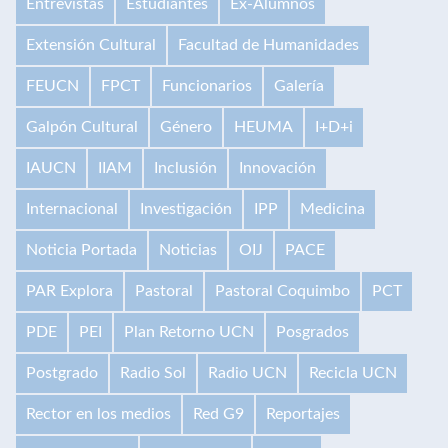
Entrevistas
Estudiantes
Ex-Alumnos
Extensión Cultural
Facultad de Humanidades
FEUCN
FPCT
Funcionarios
Galería
Galpón Cultural
Género
HEUMA
I+D+i
IAUCN
IIAM
Inclusión
Innovación
Internacional
Investigación
IPP
Medicina
Noticia Portada
Noticias
OIJ
PACE
PAR Explora
Pastoral
Pastoral Coquimbo
PCT
PDE
PEI
Plan Retorno UCN
Posgrados
Postgrado
Radio Sol
Radio UCN
Recicla UCN
Rector en los medios
Red G9
Reportajes