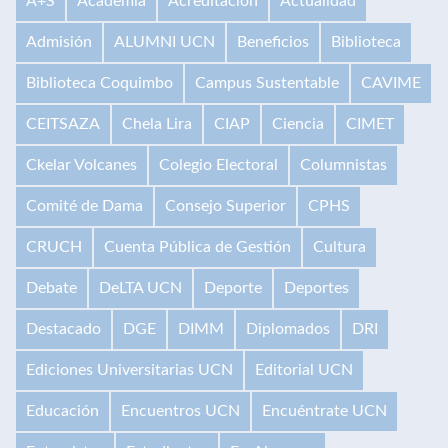
A+S
Academia
Acreditación
Actualidad
Admisión
ALUMNI UCN
Beneficios
Biblioteca
Biblioteca Coquimbo
Campus Sustentable
CAVIME
CEITSAZA
Chela Lira
CIAP
Ciencia
CIMET
Ckelar Volcanes
Colegio Electoral
Columnistas
Comité de Dama
Consejo Superior
CPHS
CRUCH
Cuenta Pública de Gestión
Cultura
Debate
DeLTA UCN
Deporte
Deportes
Destacado
DGE
DIMM
Diplomados
DRI
Ediciones Universitarias UCN
Editorial UCN
Educación
Encuentros UCN
Encuéntrate UCN