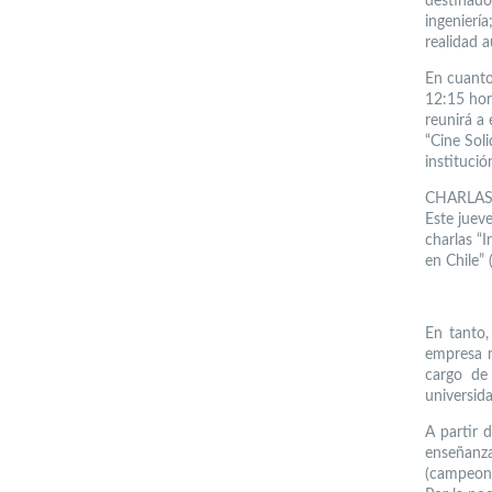
destinado 
ingenierí
realidad 
En cuanto
12:15 hor
reunirá a
“Cine Sol
instituci
CHARLA
Este jueve
charlas “I
en Chile”
En tanto,
empresa m
cargo de
universida
A partir 
enseñanza
(campeona