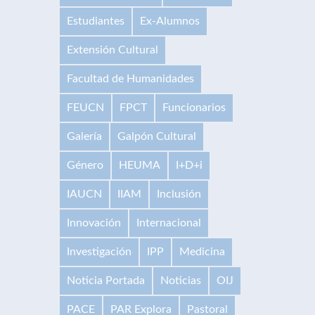
Estudiantes
Ex-Alumnos
Extensión Cultural
Facultad de Humanidades
FEUCN
FPCT
Funcionarios
Galería
Galpón Cultural
Género
HEUMA
I+D+i
IAUCN
IIAM
Inclusión
Innovación
Internacional
Investigación
IPP
Medicina
Noticia Portada
Noticias
OIJ
PACE
PAR Explora
Pastoral