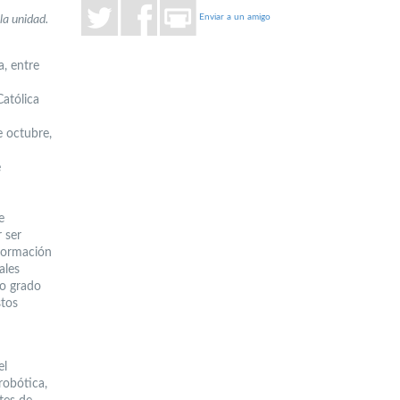
Enviar a un amigo
la unidad.
, entre
atólica
e octubre,
e
e
 ser
nformación
ales
to grado
stos
el
robótica,