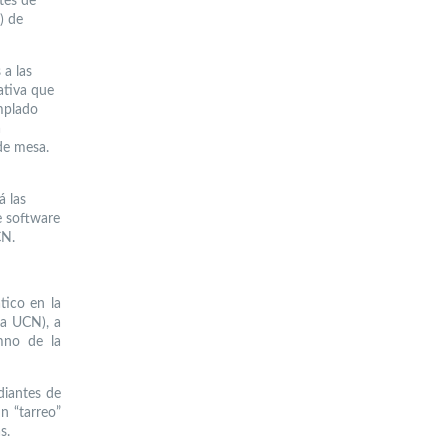
tes de
) de
 a las
ativa que
emplado
a
de mesa.
á las
e software
CN.
tico en la
la UCN), a
mno de la
diantes de
n “tarreo”
s.