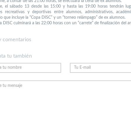
che, a contar de las 21:00 horas, se efectuará la cena de ex alumnos.
e, el sábado 13 desde las 15:00 y hasta las 19:00 horas tendrán lu
des recreativas y deportivas entre alumnos, administrativos, académ
lo que incluye la “Copa DISC” y un “torneo relámpago” de ex alumnos.
 DISC culminará a las 22:00 horas con un “carrete” de finalización del an
 comentarios
ta tu también