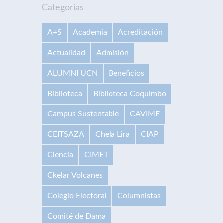
Categorías
A+S
Academia
Acreditación
Actualidad
Admisión
ALUMNI UCN
Beneficios
Biblioteca
Biblioteca Coquimbo
Campus Sustentable
CAVIME
CEITSAZA
Chela Lira
CIAP
Ciencia
CIMET
Ckelar Volcanes
Colegio Electoral
Columnistas
Comité de Dama