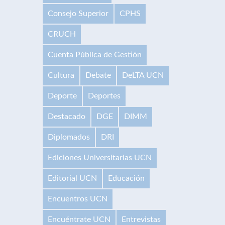
Consejo Superior
CPHS
CRUCH
Cuenta Pública de Gestión
Cultura
Debate
DeLTA UCN
Deporte
Deportes
Destacado
DGE
DIMM
Diplomados
DRI
Ediciones Universitarias UCN
Editorial UCN
Educación
Encuentros UCN
Encuéntrate UCN
Entrevistas