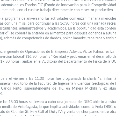
al fortalecimiento de la enseñanza de las ciencias básicas en los estudian
a; además de los Fondos FIC (Fondo de Innovación para la Competitividad
aumentada, con el cual se trabaja directamente con el sector productivo.
 al programa de aniversario, las actividades comienzan mañana miércoles
as con una misa, para continuar a las 16:30 horas con una jornada recre
 estudiantes, administrativos y académicos. En la oportunidad está cont
idario” (se cobrará la entrada en alimentos para después donarlos a algun
ón), además de competencias de dardos, póker, karaoke, taca-taca y tenis 
S
s, el gerente de Operaciones de la Empresa Adexus, Víctor Palma, realizar
nserción laboral” (16:30 horas) y “Realidad y problemas en el desarrollo d
 (17:30 horas), ambas en el Auditorio del Departamento de Física de la U
 para el viernes a las 11:00 horas fue programada la charla “El informá
inera” (auditorio de la Facultad de Ingeniería y Ciencias Geológicas de 
 Carlos Pinto, superintendente de TIC en Minera Michilla y ex alu
d.
de las 18:00 horas se llevará a cabo una jornada del DISC abierto a estu
 media de Antofagasta, lo que implica actividades como la Feria DISC, u
to de Counter Strike y Call of Duty IV) y venta de choripanes, entre otra