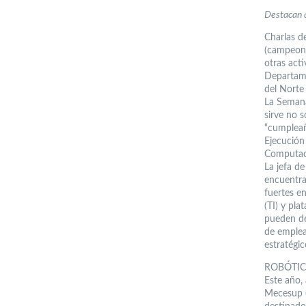
Destacan a
Charlas de
(campeona
otras act
Departame
del Norte
La Semana
sirve no s
“cumpleañ
Ejecución
Computaci
La jefa d
encuentra
fuertes e
(TI) y pla
pueden de
de emplea
estratégic
ROBÓTIC
Este año,
Mecesup (