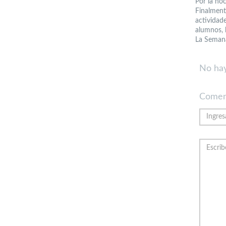
Por la no
Finalment
activida
alumnos, 
La Semana
No hay
Comen