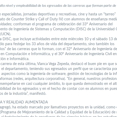
lto nivel y empleabilidad de los egresados de las carreras que forman parte de 
 especialistas, jornadas deportivas y recreativas, cine y hasta un “tarreo”
to de Counter Strike y Call of Duty IV) con alumnos de enseñanza media
ividades; conforman el programa de celebración del 33° Aniversario del
nto de Ingeniería de Sistemas y Computación (DISC) de la Universidad C
 (UCN).
 DISC, que incluye actividades entre este miércoles 10 y el sábado 13 d
ólo para festejar los 33 años de vida del departamento, sino también los
os” de las carreras que lo forman, con el 32° Aniversario de Ingeniería d
 en Computación e Informática, y el 30° Aniversario de Ingeniería Civil en
ón e Informática.
e carrera de esta última, Vianca Vega Zepeda, destacó el buen pie en que s
 el departamento, teniendo sus egresados un perfil que se caracteriza por
n aspectos como la ingeniería de software, gestión de tecnologías de la i
taformas (redes, arquitectura corporativa). “En general, nuestros profesion
sempeñarse en casi cualquier ámbito, lo que queda demostrado en el al
bilidad de los egresados y en el hecho de contar con ex alumnos en pue
os de la industria”, manifestó.
A Y REALIDAD AUMENTADA
 agregó, ha estado marcado por llamativos proyectos en la unidad, como 
Programa de Mejoramiento de la Calidad y Equidad de la Educación) de 