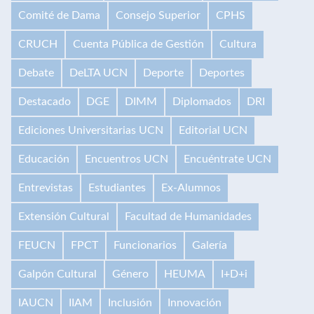
Comité de Dama
Consejo Superior
CPHS
CRUCH
Cuenta Pública de Gestión
Cultura
Debate
DeLTA UCN
Deporte
Deportes
Destacado
DGE
DIMM
Diplomados
DRI
Ediciones Universitarias UCN
Editorial UCN
Educación
Encuentros UCN
Encuéntrate UCN
Entrevistas
Estudiantes
Ex-Alumnos
Extensión Cultural
Facultad de Humanidades
FEUCN
FPCT
Funcionarios
Galería
Galpón Cultural
Género
HEUMA
I+D+i
IAUCN
IIAM
Inclusión
Innovación