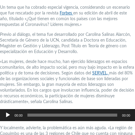
Un tema que ha cobrado especial vigencia, considerando un escenario
que fue rescatado por la revista
Forbes
en su edición de abril de este
año, titulado «¿Qué tienen en común los países con las mejores
respuestas al Coronavirus? Líderes mujeres.»
Previo al diálogo, el tema fue desarrollado por Carolina Salinas Alarcón,
Secretaría de Género de la UCN, candidata a Doctora en Educación,
Magíster en Gestión y Liderazgo, Post Título en Teoría de género con
especialización en Educación y Desarrollo.
«Las mujeres, desde hace mucho, han ejercido liderazgos en espacios
comunitarios, de alto impacto social, pero muy bajo impacto en la esfera
política y de toma de decisiones. Según datos del
SERVEL,
más del 80%
de las organizaciones sociales y funcionales de base son lideradas por
mujeres. Sin embargo, la gran mayoría de estos liderazgos son
voluntariados. En los cargos que involucran influencia, poder de decisión
o recursos económicos, la participación de mujeres disminuye
drásticamente», señala Carolina Salinas.
Reproductor
de
00:00
00:00
audio
Y localmente, advierte, la problemática es aún más aguda. «La región de
Coquimbo es una de las 3 regiones de Chile que no cuenta con ninguna