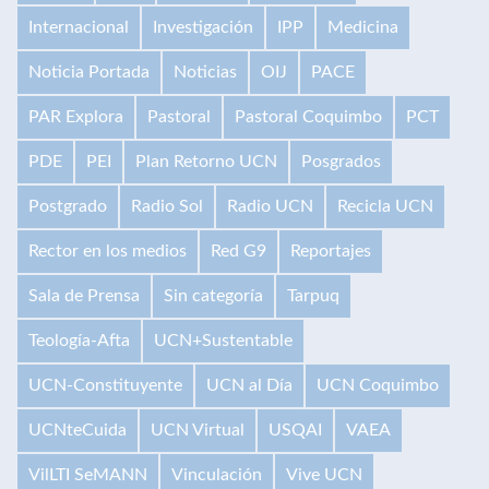
Internacional
Investigación
IPP
Medicina
Noticia Portada
Noticias
OIJ
PACE
PAR Explora
Pastoral
Pastoral Coquimbo
PCT
PDE
PEI
Plan Retorno UCN
Posgrados
Postgrado
Radio Sol
Radio UCN
Recicla UCN
Rector en los medios
Red G9
Reportajes
Sala de Prensa
Sin categoría
Tarpuq
Teología-Afta
UCN+Sustentable
UCN-Constituyente
UCN al Día
UCN Coquimbo
UCNteCuida
UCN Virtual
USQAI
VAEA
VilLTI SeMANN
Vinculación
Vive UCN