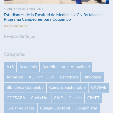
ACADEMIA 21 DICIEMBRE, 2024
Estudiantes de la Facultad de Medicina UCN fortalecen
Programa Campeones para Coquimbo
SIN COMENTARIOS
Revista Reflejos
Categorías
A+S
Academia
Acreditación
Actualidad
Admisión
ALUMNI UCN
Beneficios
Biblioteca
Biblioteca Coquimbo
Campus Sustentable
CAVIME
CEITSAZA
Chela Lira
CIAP
Ciencia
CIMET
Ckelar Volcanes
Colegio Electoral
Columnistas