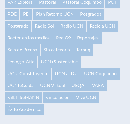
PAR Explora
Pastoral
Pastoral Coquimbo
PCT
PDE
PEI
Plan Retorno UCN
Posgrados
Postgrado
Radio Sol
Radio UCN
Recicla UCN
Rector en los medios
Red G9
Reportajes
Sala de Prensa
Sin categoría
Tarpuq
Teología-Afta
UCN+Sustentable
UCN-Constituyente
UCN al Día
UCN Coquimbo
UCNteCuida
UCN Virtual
USQAI
VAEA
VilLTI SeMANN
Vinculación
Vive UCN
Éxito Académico