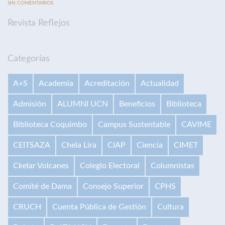
SIN COMENTARIOS
Revista Reflejos
Categorías
A+S
Academia
Acreditación
Actualidad
Admisión
ALUMNI UCN
Beneficios
Biblioteca
Biblioteca Coquimbo
Campus Sustentable
CAVIME
CEITSAZA
Chela Lira
CIAP
Ciencia
CIMET
Ckelar Volcanes
Colegio Electoral
Columnistas
Comité de Dama
Consejo Superior
CPHS
CRUCH
Cuenta Pública de Gestión
Cultura