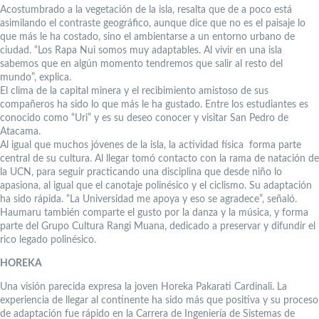
Acostumbrado a la vegetación de la isla, resalta que de a poco está
asimilando el contraste geográfico, aunque dice que no es el paisaje lo
que más le ha costado, sino el ambientarse a un entorno urbano de
ciudad. “Los Rapa Nui somos muy adaptables. Al vivir en una isla
sabemos que en algún momento tendremos que salir al resto del
mundo”, explica.
El clima de la capital minera y el recibimiento amistoso de sus
compañeros ha sido lo que más le ha gustado. Entre los estudiantes es
conocido como “Uri” y es su deseo conocer y visitar San Pedro de
Atacama.
Al igual que muchos jóvenes de la isla, la actividad física forma parte
central de su cultura. Al llegar tomó contacto con la rama de natación de
la UCN, para seguir practicando una disciplina que desde niño lo
apasiona, al igual que el canotaje polinésico y el ciclismo. Su adaptación
ha sido rápida. “La Universidad me apoya y eso se agradece”, señaló.
Haumaru también comparte el gusto por la danza y la música, y forma
parte del Grupo Cultura Rangi Muana, dedicado a preservar y difundir el
rico legado polinésico.
HOREKA
Una visión parecida expresa la joven Horeka Pakarati Cardinali. La
experiencia de llegar al continente ha sido más que positiva y su proceso
de adaptación fue rápido en la Carrera de Ingeniería de Sistemas de