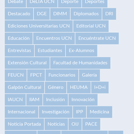
Debate
DeLTA UCN
Deporte
Deportes
Destacado
DGE
DIMM
Diplomados
DRI
Ediciones Universitarias UCN
Editorial UCN
Educación
Encuentros UCN
Encuéntrate UCN
Entrevistas
Estudiantes
Ex-Alumnos
Extensión Cultural
Facultad de Humanidades
FEUCN
FPCT
Funcionarios
Galería
Galpón Cultural
Género
HEUMA
I+D+i
IAUCN
IIAM
Inclusión
Innovación
Internacional
Investigación
IPP
Medicina
Noticia Portada
Noticias
OIJ
PACE