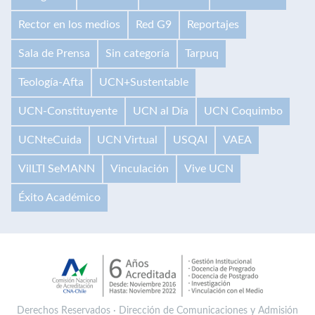
Rector en los medios
Red G9
Reportajes
Sala de Prensa
Sin categoría
Tarpuq
Teología-Afta
UCN+Sustentable
UCN-Constituyente
UCN al Día
UCN Coquimbo
UCNteCuida
UCN Virtual
USQAI
VAEA
VilLTI SeMANN
Vinculación
Vive UCN
Éxito Académico
Derechos Reservados · Dirección de Comunicaciones y Admisión