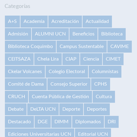
Categorías
A+S
Academia
Acreditación
Actualidad
Admisión
ALUMNI UCN
Beneficios
Biblioteca
Biblioteca Coquimbo
Campus Sustentable
CAVIME
CEITSAZA
Chela Lira
CIAP
Ciencia
CIMET
Ckelar Volcanes
Colegio Electoral
Columnistas
Comité de Dama
Consejo Superior
CPHS
CRUCH
Cuenta Pública de Gestión
Cultura
Debate
DeLTA UCN
Deporte
Deportes
Destacado
DGE
DIMM
Diplomados
DRI
Ediciones Universitarias UCN
Editorial UCN