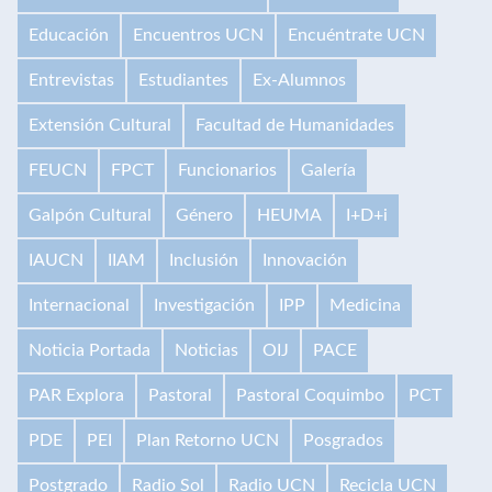
Educación
Encuentros UCN
Encuéntrate UCN
Entrevistas
Estudiantes
Ex-Alumnos
Extensión Cultural
Facultad de Humanidades
FEUCN
FPCT
Funcionarios
Galería
Galpón Cultural
Género
HEUMA
I+D+i
IAUCN
IIAM
Inclusión
Innovación
Internacional
Investigación
IPP
Medicina
Noticia Portada
Noticias
OIJ
PACE
PAR Explora
Pastoral
Pastoral Coquimbo
PCT
PDE
PEI
Plan Retorno UCN
Posgrados
Postgrado
Radio Sol
Radio UCN
Recicla UCN