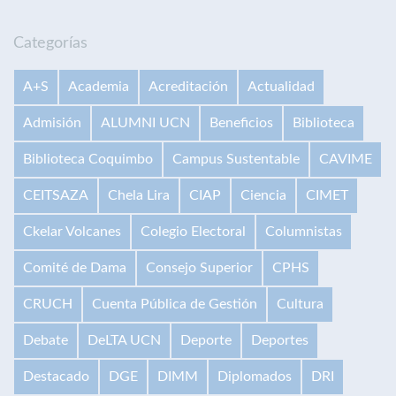
Categorías
A+S
Academia
Acreditación
Actualidad
Admisión
ALUMNI UCN
Beneficios
Biblioteca
Biblioteca Coquimbo
Campus Sustentable
CAVIME
CEITSAZA
Chela Lira
CIAP
Ciencia
CIMET
Ckelar Volcanes
Colegio Electoral
Columnistas
Comité de Dama
Consejo Superior
CPHS
CRUCH
Cuenta Pública de Gestión
Cultura
Debate
DeLTA UCN
Deporte
Deportes
Destacado
DGE
DIMM
Diplomados
DRI