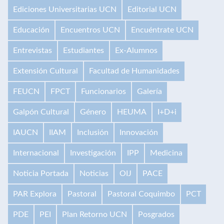
Ediciones Universitarias UCN
Editorial UCN
Educación
Encuentros UCN
Encuéntrate UCN
Entrevistas
Estudiantes
Ex-Alumnos
Extensión Cultural
Facultad de Humanidades
FEUCN
FPCT
Funcionarios
Galería
Galpón Cultural
Género
HEUMA
I+D+i
IAUCN
IIAM
Inclusión
Innovación
Internacional
Investigación
IPP
Medicina
Noticia Portada
Noticias
OIJ
PACE
PAR Explora
Pastoral
Pastoral Coquimbo
PCT
PDE
PEI
Plan Retorno UCN
Posgrados