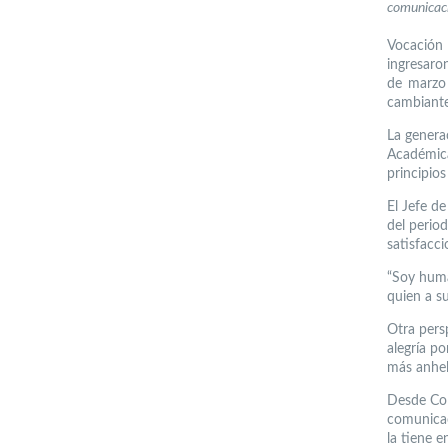
comunicac
Vocación
ingresaro
de marzo
cambiante
La genera
Académica
principios
El Jefe de
del perio
satisfacci
“Soy huma
quien a s
Otra pers
alegría po
más anhel
Desde Col
comunicac
la tiene e