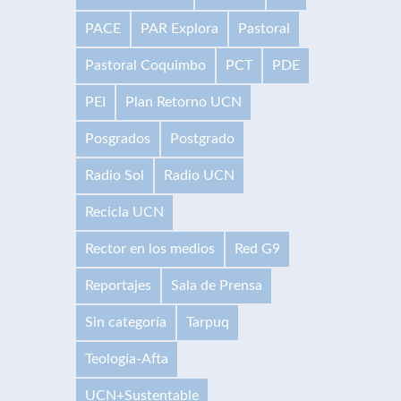
PACE
PAR Explora
Pastoral
Pastoral Coquimbo
PCT
PDE
PEI
Plan Retorno UCN
Posgrados
Postgrado
Radio Sol
Radio UCN
Recicla UCN
Rector en los medios
Red G9
Reportajes
Sala de Prensa
Sin categoría
Tarpuq
Teología-Afta
UCN+Sustentable