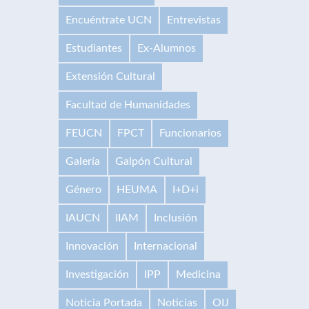
Encuéntrate UCN
Entrevistas
Estudiantes
Ex-Alumnos
Extensión Cultural
Facultad de Humanidades
FEUCN
FPCT
Funcionarios
Galería
Galpón Cultural
Género
HEUMA
I+D+i
IAUCN
IIAM
Inclusión
Innovación
Internacional
Investigación
IPP
Medicina
Noticia Portada
Noticias
OIJ