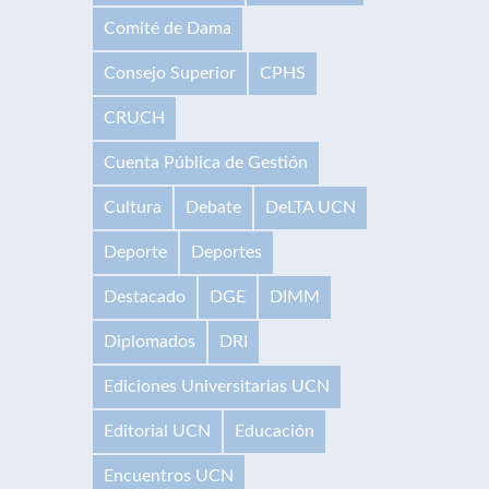
Comité de Dama
Consejo Superior
CPHS
CRUCH
Cuenta Pública de Gestión
Cultura
Debate
DeLTA UCN
Deporte
Deportes
Destacado
DGE
DIMM
Diplomados
DRI
Ediciones Universitarias UCN
Editorial UCN
Educación
Encuentros UCN