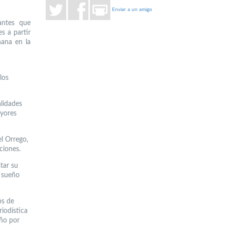
Enviar a un amigo
antes que
s a partir
ana en la
los
alidades
ayores
l Orrego,
ciones.
tar su
u sueño
os de
iodística
iño por