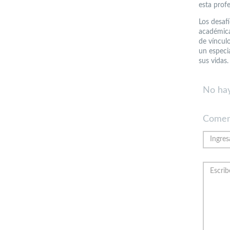
esta prof
Los desafí
académica
de víncul
un especi
sus vidas.
No hay
Comen