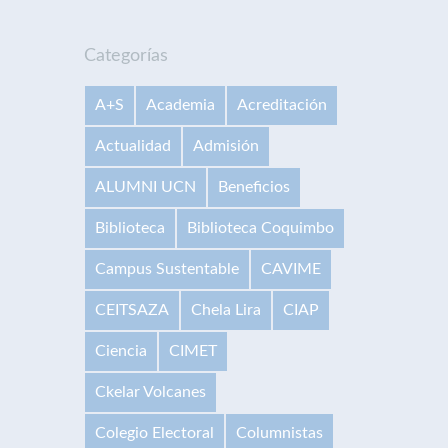
Categorías
A+S
Academia
Acreditación
Actualidad
Admisión
ALUMNI UCN
Beneficios
Biblioteca
Biblioteca Coquimbo
Campus Sustentable
CAVIME
CEITSAZA
Chela Lira
CIAP
Ciencia
CIMET
Ckelar Volcanes
Colegio Electoral
Columnistas