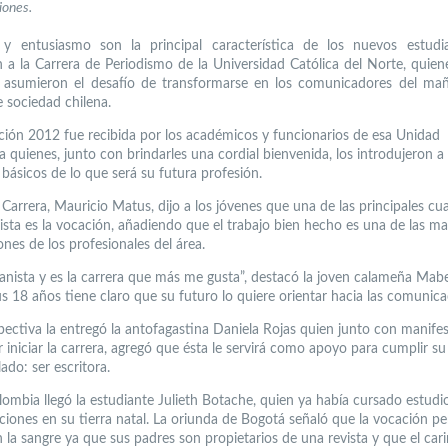
iones.
 y entusiasmo son la principal característica de los nuevos estudi
n a la Carrera de Periodismo de la Universidad Católica del Norte, quiene
 asumieron el desafío de transformarse en los comunicadores del mañ
 sociedad chilena.
ción 2012 fue recibida por los académicos y funcionarios de esa Unidad
 quienes, junto con brindarles una cordial bienvenida, los introdujeron a 
 básicos de lo que será su futura profesión.
 Carrera, Mauricio Matus, dijo a los jóvenes que una de las principales cu
dista es la vocación, añadiendo que el trabajo bien hecho es una de las m
ones de los profesionales del área.
nista y es la carrera que más me gusta”, destacó la joven calameña Mabe
us 18 años tiene claro que su futuro lo quiere orientar hacia las comunica
pectiva la entregó la antofagastina Daniela Rojas quien junto con manifes
r iniciar la carrera, agregó que ésta le servirá como apoyo para cumplir s
ado: ser escritora.
ombia llegó la estudiante Julieth Botache, quien ya había cursado estudi
iones en su tierra natal. La oriunda de Bogotá señaló que la vocación per
n la sangre ya que sus padres son propietarios de una revista y que el car