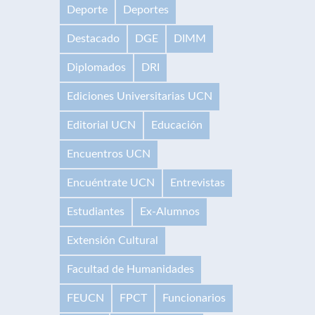
Deporte
Deportes
Destacado
DGE
DIMM
Diplomados
DRI
Ediciones Universitarias UCN
Editorial UCN
Educación
Encuentros UCN
Encuéntrate UCN
Entrevistas
Estudiantes
Ex-Alumnos
Extensión Cultural
Facultad de Humanidades
FEUCN
FPCT
Funcionarios