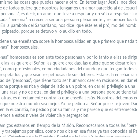
i mismo las cosas que puedes hacer a otro. En tercer lugar Jesús nos dice
e de todos quiere que nosotros tengamos un amor parecido al de Jesucri
“personas”, es decir, un amor que lleve a respetar y no sólo a respetar, si
cada “persona”, a crecer, a ser una persona plenamente y reconocer los 
e. En la parábola del Samaritano, nos dice que éste es el prójimo del homb
y golpeado, porque se detuvo y lo auxilió en todo.
a tiene una enseñanza sobre la homosexualidad en que primero que nada t
onas” homosexuales.
onas” homosexuales son ante todo personas y por lo tanto a ellas se dirig
 ellas las quiere el Señor, las quiere crecidas, las quiere que se desarrolle
”, como profesionales, como ciudadanos del mundo y que tengan todos 
respetados y que sean respetuosas de sus deberes. Esta es la enseñanza 
dad de “personas”, que tiene todo ser humano; caer en racismos, en dar el 
sona porque es rica y dejar de lado a un pobre, en dar el privilegio a una
 una raza y no de otra, en dar el privilegio a una persona porque tiene tal
e otras, es directamente contra lo que enseña Jesús. Nosotros debemos 
r que nuestro mundo sea mejor. Yo he pedido al Señor por este joven Dan
en la eucaristía, he pedido por su familia y me parece que es estremeced
uemos a estos niveles de violencia y segregación.
amigos estamos en tiempo de la Misión. Reconozcamos a todas las “pers
 y trabajemos por ellos, como nos dice en esa frase ya tan conocida el 