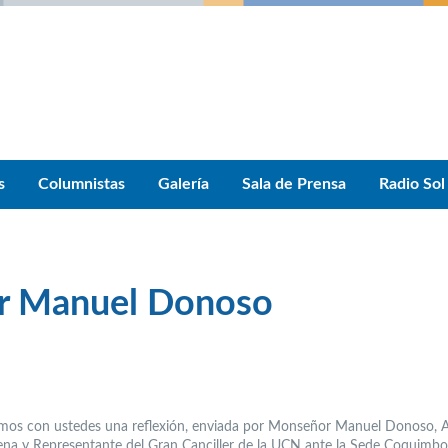
s
Columnistas
Galería
Sala de Prensa
Radio Sol
or Manuel Donoso
os con ustedes una reflexión, enviada por Monseñor Manuel Donoso, 
ena y Representante del Gran Canciller de la UCN ante la Sede Coquimbo