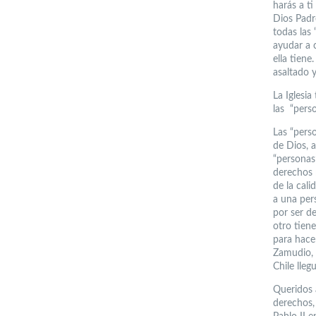
harás a t
Dios Padr
todas las 
ayudar a 
ella tien
asaltado 
La Iglesi
las “pers
Las “pers
de Dios, a
“personas
derechos 
de la cali
a una per
por ser de
otro tien
para hace
Zamudio, 
Chile lleg
Queridos 
derechos,