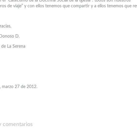
n el “Catecismo de la Doctrina Social de la Iglesia”: todos son nuestros
os de viaje” y con ellos tenemos que compartir y a ellos tenemos que re
acias,
Donoso D.
 de La Serena
, marzo 27 de 2012.
 comentarios