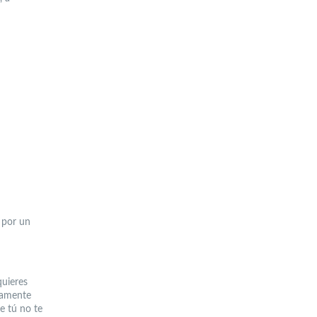
 por un
quieres
damente
e tú no te