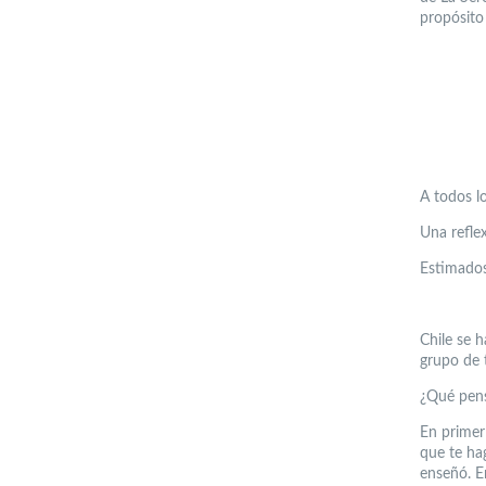
propósito
A todos lo
Una refle
Estimado
Chile se 
grupo de 
¿Qué pens
En primer 
que te ha
enseñó. E