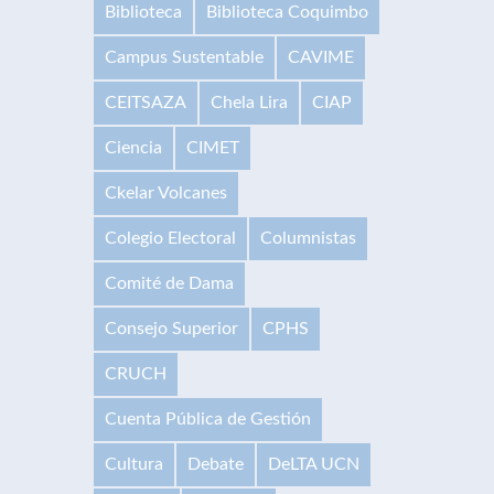
Biblioteca
Biblioteca Coquimbo
Campus Sustentable
CAVIME
CEITSAZA
Chela Lira
CIAP
Ciencia
CIMET
Ckelar Volcanes
Colegio Electoral
Columnistas
Comité de Dama
Consejo Superior
CPHS
CRUCH
Cuenta Pública de Gestión
Cultura
Debate
DeLTA UCN