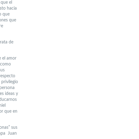
 que el
sto hacia
no que
dones que
re
rata de
e el amor
n como
sus
respecto
privilegio
 persona
es ideas y
educarnos
iel
or que en
onas” sus
Papa Juan