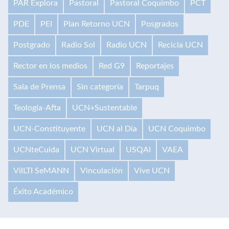
PAR Explora
Pastoral
Pastoral Coquimbo
PCT
PDE
PEI
Plan Retorno UCN
Posgrados
Postgrado
Radio Sol
Radio UCN
Recicla UCN
Rector en los medios
Red G9
Reportajes
Sala de Prensa
Sin categoría
Tarpuq
Teología-Afta
UCN+Sustentable
UCN-Constituyente
UCN al Día
UCN Coquimbo
UCNteCuida
UCN Virtual
USQAI
VAEA
VilLTI SeMANN
Vinculación
Vive UCN
Éxito Académico