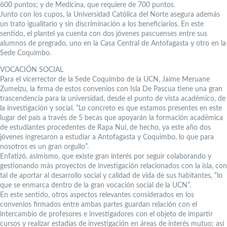
600 puntos; y de Medicina, que requiere de 700 puntos.
Junto con los cupos, la Universidad Católica del Norte asegura además
un trato igualitario y sin discriminación a los beneficiarios. En este
sentido, el plantel ya cuenta con dos jóvenes pascuenses entre sus
alumnos de pregrado, uno en la Casa Central de Antofagasta y otro en la
Sede Coquimbo.
VOCACIÓN SOCIAL
Para el vicerrector de la Sede Coquimbo de la UCN, Jaime Meruane
Zumelzu, la firma de estos convenios con Isla De Pascua tiene una gran
trascendencia para la universidad, desde el punto de vista académico, de
la investigación y social. “Lo concreto es que estamos presentes en este
lugar del país a través de 5 becas que apoyarán la formación académica
de estudiantes procedentes de Rapa Nui, de hecho, ya este año dos
jóvenes ingresaron a estudiar a Antofagasta y Coquimbo, lo que para
nosotros es un gran orgullo”.
Enfatizó, asimismo, que existe gran interés por seguir colaborando y
gestionando más proyectos de investigación relacionados con la isla, con
tal de aportar al desarrollo social y calidad de vida de sus habitantes, “lo
que se enmarca dentro de la gran vocación social de la UCN”.
En este sentido, otros aspectos relevantes considerados en los
convenios firmados entre ambas partes guardan relación con el
intercambio de profesores e investigadores con el objeto de impartir
cursos y realizar estadías de investigación en áreas de interés mutuo; así