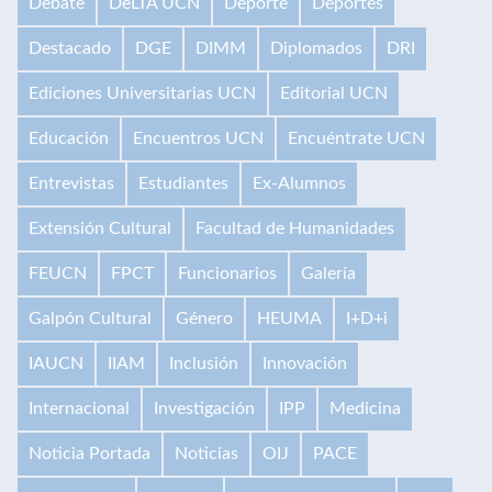
Debate
DeLTA UCN
Deporte
Deportes
Destacado
DGE
DIMM
Diplomados
DRI
Ediciones Universitarias UCN
Editorial UCN
Educación
Encuentros UCN
Encuéntrate UCN
Entrevistas
Estudiantes
Ex-Alumnos
Extensión Cultural
Facultad de Humanidades
FEUCN
FPCT
Funcionarios
Galería
Galpón Cultural
Género
HEUMA
I+D+i
IAUCN
IIAM
Inclusión
Innovación
Internacional
Investigación
IPP
Medicina
Noticia Portada
Noticias
OIJ
PACE