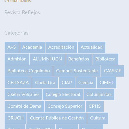
SIN COMENTARIOS
Revista Reflejos
Categorías
A+S
Academia
Acreditación
Actualidad
Admisión
ALUMNI UCN
Beneficios
Biblioteca
Biblioteca Coquimbo
Campus Sustentable
CAVIME
CEITSAZA
Chela Lira
CIAP
Ciencia
CIMET
Ckelar Volcanes
Colegio Electoral
Columnistas
Comité de Dama
Consejo Superior
CPHS
CRUCH
Cuenta Pública de Gestión
Cultura