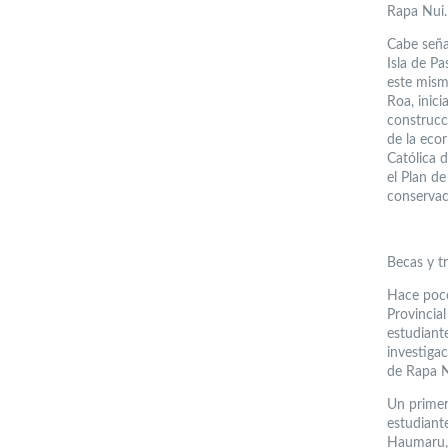
Rapa Nui.
Cabe seña
Isla de P
este mism
Roa, inici
construcc
de la eco
Católica d
el Plan de
conservac
Becas y t
Hace poco
Provincia
estudiant
investigac
de Rapa N
Un primer
estudiant
Haumaru, 