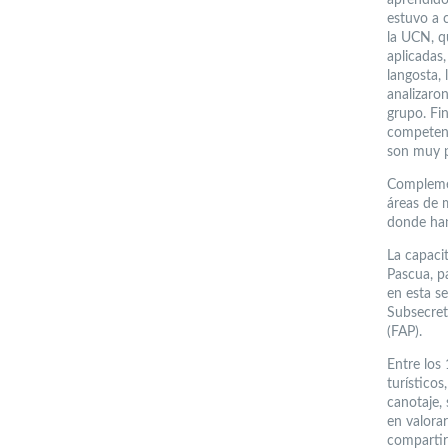
estuvo a 
la UCN, q
aplicadas
langosta, 
analizaro
grupo. Fi
competenc
son muy p
Complemen
áreas de 
donde han
La capacit
Pascua, p
en esta se
Subsecret
(FAP).
Entre los
turístico
canotaje, 
en valora
compartir