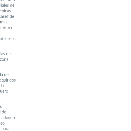
iales de
écnicas
casez de
emas,
ones en
te, ellos
ias de
 zona,
sla de
dquiridos
 la
quero
s
l de
ncidieron
eso
 para