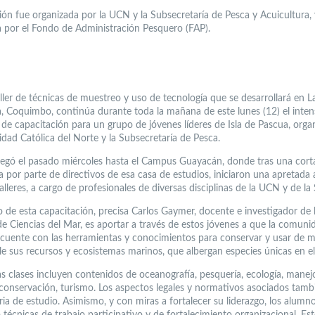
ión fue organizada por la UCN y la Subsecretaría de Pesca y Acuicultura, 
a por el Fondo de Administración Pesquero (FAP).
ller de técnicas de muestreo y uso de tecnología que se desarrollará en L
, Coquimbo, continúa durante toda la mañana de este lunes (12) el inte
de capacitación para un grupo de jóvenes líderes de Isla de Pascua, orga
idad Católica del Norte y la Subsecretaría de Pesca.
llegó el pasado miércoles hasta el Campus Guayacán, donde tras una cort
a por parte de directivos de esa casa de estudios, iniciaron una apretada
alleres, a cargo de profesionales de diversas disciplinas de la UCN y de l
o de esta capacitación, precisa Carlos Gaymer, docente e investigador de 
de Ciencias del Mar, es aportar a través de estos jóvenes a que la comuni
cuente con las herramientas y conocimientos para conservar y usar de 
le sus recursos y ecosistemas marinos, que albergan especies únicas en 
las clases incluyen contenidos de oceanografía, pesquería, ecología, manej
 conservación, turismo. Los aspectos legales y normativos asociados tam
ria de estudio. Asimismo, y con miras a fortalecer su liderazgo, los alumn
técnicas de trabajo participativo y de fortalecimiento organizacional. Es