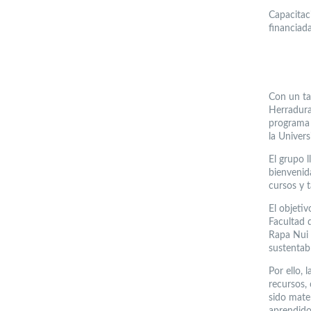
Capacitac
financiad
Con un ta
Herradura
programa 
la Univers
El grupo 
bienvenid
cursos y t
El objetiv
Facultad 
Rapa Nui 
sustentab
Por ello, 
recursos,
sido mate
aprendido 