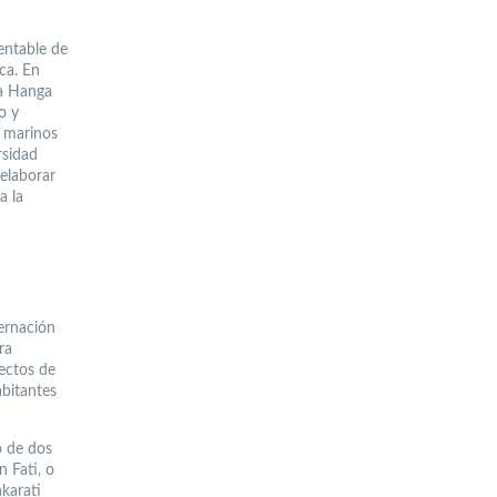
entable de
ca. En
na Hanga
o y
s marinos
rsidad
 elaborar
a la
ernación
ra
yectos de
abitantes
o de dos
 Fati, o
karati