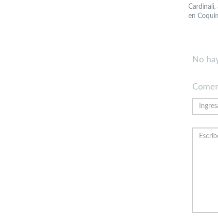
Cardinali
en Coqui
No hay
Comen