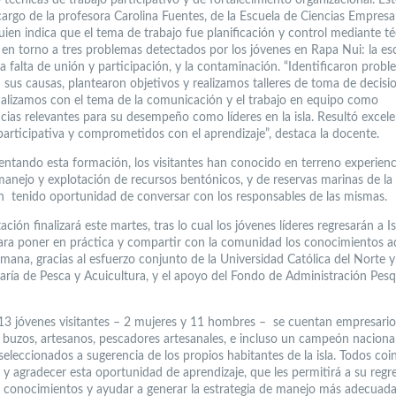
cargo de la profesora Carolina Fuentes, de la Escuela de Ciencias Empresar
uien indica que el tema de trabajo fue planificación y control mediante t
, en torno a tres problemas detectados por los jóvenes en Rapa Nui: la es
la falta de unión y participación, y la contaminación. “Identificaron probl
n sus causas, plantearon objetivos y realizamos talleres de toma de decisi
nalizamos con el tema de la comunicación y el trabajo en equipo como
ias relevantes para su desempeño como líderes en la isla. Resultó excelen
articipativa y comprometidos con el aprendizaje”, destaca la docente.
tando esta formación, los visitantes han conocido en terreno experienc
manejo y explotación de recursos bentónicos, y de reservas marinas de la
 tenido oportunidad de conversar con los responsables de las mismas.
ación finalizará este martes, tras lo cual los jóvenes líderes regresarán a I
ara poner en práctica y compartir con la comunidad los conocimientos a
mana, gracias al esfuerzo conjunto de la Universidad Católica del Norte y
aría de Pesca y Acuicultura, y el apoyo del Fondo de Administración Pes
 13 jóvenes visitantes – 2 mujeres y 11 hombres – se cuentan empresario
s, buzos, artesanos, pescadores artesanales, e incluso un campeón naciona
seleccionados a sugerencia de los propios habitantes de la isla. Todos coi
r y agradecer esta oportunidad de aprendizaje, que les permitirá a su regr
 conocimientos y ayudar a generar la estrategia de manejo más adecuada