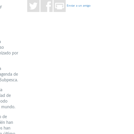
Enviar a un amigo
y
a
nso
nizado por
a
 agenda de
a Subpesca.
la
dad de
modo
el mundo.
o de
bién han
os han
to último