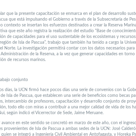
lar que la presente capacitación se enmarca en el plan de desarrollo sust
ascua que está impulsando el Gobierno a través de la Subsecretaría de Pes
o contexto se insertan los esfuerzos destinados a crear la Reserva Mari
ativa que este año registra la realización del estudio “Base de conocimient
ión de capacidades para el uso sustentable de los ecosistemas y recurso
rregión de Isla de Pascua”, trabajo que también ha tenido a cargo la Unive
el Norte. La investigación permitirá contar con los datos necesarios para
 Administración de la Reserva, a la vez que generar capacidades en torno 
ión de recursos marinos.
rabajo conjunto
s días, la UCN firmó hace pocos días una serie de convenios con la Gob
l de Isla de Pascua, que establecen una serie de beneficios como becas pa
es, intercambio de profesores, capacitación y desarrollo conjunto de pro
ión, todo ello con miras a contribuir a una mejor calidad de vida de los h
ui, según indicó el Vicerrector de Sede, Jaime Meruane.
 avance en este sentido se concretó en marzo de este año, con el ingres
es provenientes de Isla de Pascua a ambas sedes de la UCN: José Calderón
quien se integró a Ingeniería Civil Ambiental en Antofagasta, y Horeka Pa