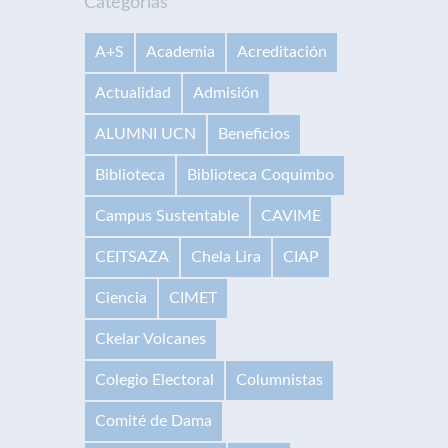
Categorías
A+S
Academia
Acreditación
Actualidad
Admisión
ALUMNI UCN
Beneficios
Biblioteca
Biblioteca Coquimbo
Campus Sustentable
CAVIME
CEITSAZA
Chela Lira
CIAP
Ciencia
CIMET
Ckelar Volcanes
Colegio Electoral
Columnistas
Comité de Dama