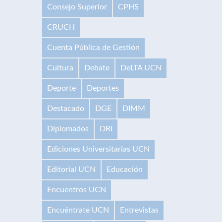
Consejo Superior
CPHS
CRUCH
Cuenta Pública de Gestión
Cultura
Debate
DeLTA UCN
Deporte
Deportes
Destacado
DGE
DIMM
Diplomados
DRI
Ediciones Universitarias UCN
Editorial UCN
Educación
Encuentros UCN
Encuéntrate UCN
Entrevistas