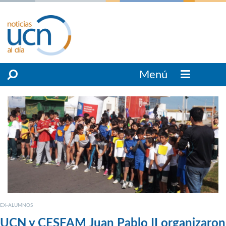
Menú
EX-ALUMNOS
UCN y CESFAM Juan Pablo II organizaron