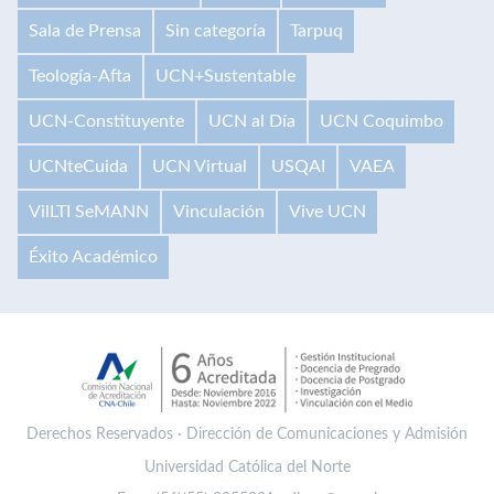
Sala de Prensa
Sin categoría
Tarpuq
Teología-Afta
UCN+Sustentable
UCN-Constituyente
UCN al Día
UCN Coquimbo
UCNteCuida
UCN Virtual
USQAI
VAEA
VilLTI SeMANN
Vinculación
Vive UCN
Éxito Académico
Derechos Reservados · Dirección de Comunicaciones y Admisión
Universidad Católica del Norte