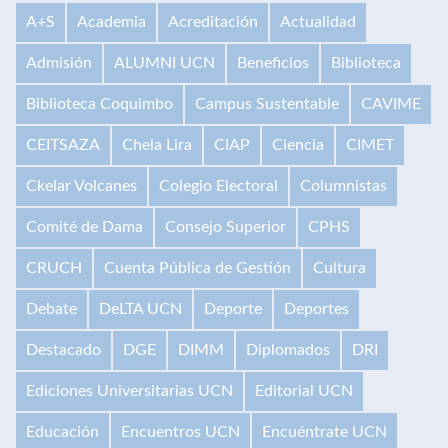
A+S
Academia
Acreditación
Actualidad
Admisión
ALUMNI UCN
Beneficios
Biblioteca
Biblioteca Coquimbo
Campus Sustentable
CAVIME
CEITSAZA
Chela Lira
CIAP
Ciencia
CIMET
Ckelar Volcanes
Colegio Electoral
Columnistas
Comité de Dama
Consejo Superior
CPHS
CRUCH
Cuenta Pública de Gestión
Cultura
Debate
DeLTA UCN
Deporte
Deportes
Destacado
DGE
DIMM
Diplomados
DRI
Ediciones Universitarias UCN
Editorial UCN
Educación
Encuentros UCN
Encuéntrate UCN