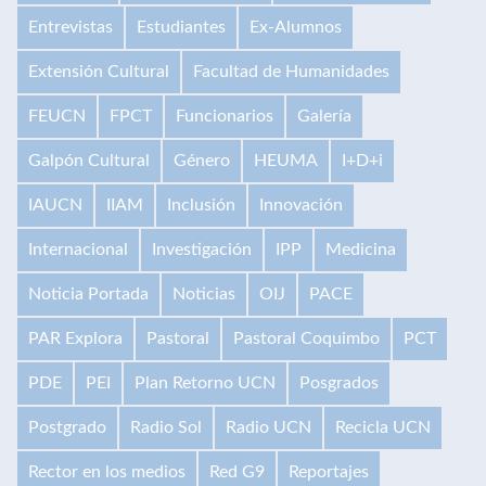
Entrevistas
Estudiantes
Ex-Alumnos
Extensión Cultural
Facultad de Humanidades
FEUCN
FPCT
Funcionarios
Galería
Galpón Cultural
Género
HEUMA
I+D+i
IAUCN
IIAM
Inclusión
Innovación
Internacional
Investigación
IPP
Medicina
Noticia Portada
Noticias
OIJ
PACE
PAR Explora
Pastoral
Pastoral Coquimbo
PCT
PDE
PEI
Plan Retorno UCN
Posgrados
Postgrado
Radio Sol
Radio UCN
Recicla UCN
Rector en los medios
Red G9
Reportajes