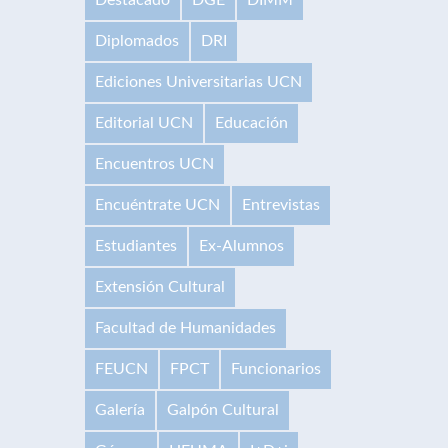
Diplomados
DRI
Ediciones Universitarias UCN
Editorial UCN
Educación
Encuentros UCN
Encuéntrate UCN
Entrevistas
Estudiantes
Ex-Alumnos
Extensión Cultural
Facultad de Humanidades
FEUCN
FPCT
Funcionarios
Galería
Galpón Cultural