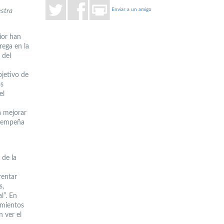
Enviar a un amigo
estra
ior han
rega en la
 del
bjetivo de
os
el
a mejorar
esempeña
 de la
rentar
s,
l”. En
imientos
n ver el