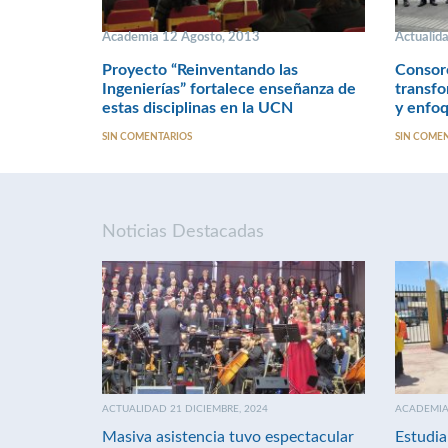
Academia 12 Agosto, 2013
Actualid
Proyecto “Reinventando las
Consorc
Ingenierías” fortalece enseñanza de
transfo
estas disciplinas en la UCN
y enfoq
SIN COMENTARIOS
SIN COME
Noticias Destacadas
ACTUALIDAD 21 DICIEMBRE, 2024
ACADEMIA 
Masiva asistencia tuvo espectacular
Estudia