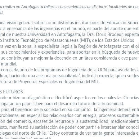
ta realiza en Antofagasta talleres con académicos de distintas facultades de nu
d.
una visión general sobre cómo distintas instituciones de Educación Super
 la enseñanza de las ingenierías en el mundo, es parte del aporte que ent
ral de nuestra Universidad en Antofagasta, la Dra. Doris Brodeur, experta
so Instituto Tecnológico de Massachusetts (MIT), de los Estados Unidos
a vez en la zona, la especialista llegó a la Región de Antofagasta con el o
 sus conocimientos y experiencias, para aportar en la búsqueda de nuev
ue contribuyan a mejorar la docencia en un área considerada clave para 
o mundial.
é con cada uno de los programas de Ingeniería de la UCN para ayudarlos 
ulum, haciendo una asesoría personalizada”, indicó la experta, quien se d
ctora de Proyectos Especiales en Ingeniería del MIT.
S FUTUROS
odeur hizo un diagnóstico e identificó aspectos en los cuales las Ciencias
a jugarán un papel clave para el desarrollo futuro de la humanidad.
 para el beneficio de la sociedad en su conjunto, la ingeniería deberá enf
problemas, en especial los relacionados con energía, procesos sustentable
ción del comercio, escasez de recursos y la sustentabilidad medioambienta
exto, manifestó su satisfacción de poder compartir e intercambiar conoc
legas del norte de Chile. “Estoy contenta de ver tanta gente interesada e