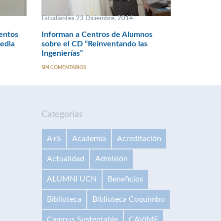
Estudiantes 23 Diciembre, 2014
entos
Informan a Centros de Alumnos
edia
sobre el CD “Reinventando las
Ingenierías”
SIN COMENTARIOS
Categorías
A+S
Academia
Acreditación
Actualidad
Admisión
ALUMNI UCN
Beneficios
Biblioteca
Biblioteca Coquimbo
Campus Sustentable
CAVIME