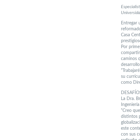
Especialis
Universida
Entregar 
reformado
Casa Cent
prestigio
Por primer
compartir
caminos q
desarroll
“Trabajar
su curríc
como Dire
DESAFÍO
La Dra. Br
Ingenierí
“Creo que
distintos 
globaliza
este cont
con sus co