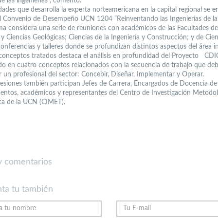
de las ingenierías”, comentó.
idades que desarrolla la experta norteamericana en la capital regional se 
l Convenio de Desempeño UCN 1204 “Reinventando las Ingenierías de l
ma considera una serie de reuniones con académicos de las Facultades de
 y Ciencias Geológicas; Ciencias de la Ingeniería y Construcción; y de Cie
onferencias y talleres donde se profundizan distintos aspectos del área in
 conceptos tratados destaca el análisis en profundidad del Proyecto CDIO
do en cuatro conceptos relacionados con la secuencia de trabajo que de
r un profesional del sector: Concebir, Diseñar, Implementar y Operar.
sesiones también participan Jefes de Carrera, Encargados de Docencia de
ntos, académicos y representantes del Centro de Investigación Metodol
ca de la UCN (CIMET).
 comentarios
ta tu también