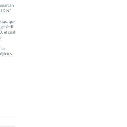
enmarcan
a UCN”.
ncias, que
genieril.
, el cual
be
 los
ógica y