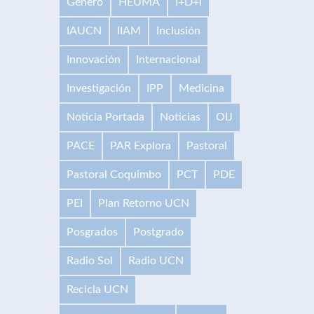
Género
HEUMA
I+D+i
IAUCN
IIAM
Inclusión
Innovación
Internacional
Investigación
IPP
Medicina
Noticia Portada
Noticias
OIJ
PACE
PAR Explora
Pastoral
Pastoral Coquimbo
PCT
PDE
PEI
Plan Retorno UCN
Posgrados
Postgrado
Radio Sol
Radio UCN
Recicla UCN