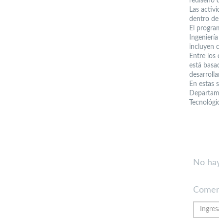
rediseño 
Las activ
dentro de
El progra
Ingeniería
incluyen c
Entre los
está basa
desarrolla
En estas 
Departame
Tecnológi
No hay
Comen