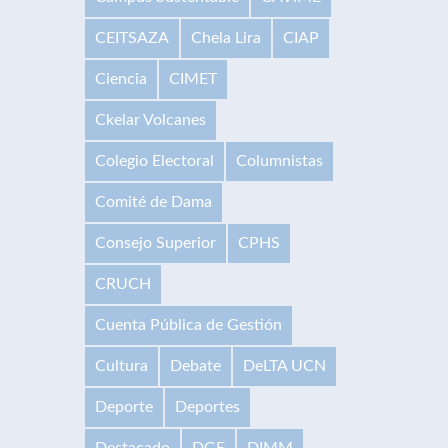
CEITSAZA
Chela Lira
CIAP
Ciencia
CIMET
Ckelar Volcanes
Colegio Electoral
Columnistas
Comité de Dama
Consejo Superior
CPHS
CRUCH
Cuenta Pública de Gestión
Cultura
Debate
DeLTA UCN
Deporte
Deportes
Destacado
DGE
DIMM